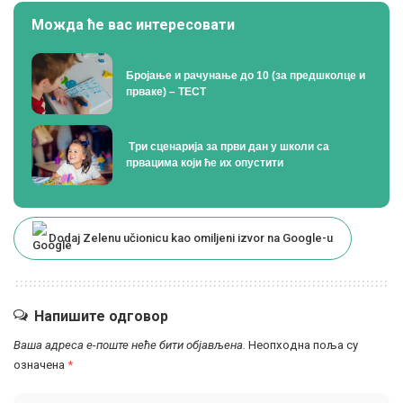
Можда ће вас интересовати
Бројање и рачунање до 10 (за предшколце и
прваке) – ТЕСТ
Tри сценарија за први дан у школи са
првацима који ће их опустити
Dodaj Zelenu učionicu kao omiljeni izvor na Google-u
Напишите одговор
Ваша адреса е-поште неће бити објављена.
Неопходна поља су
означена
*