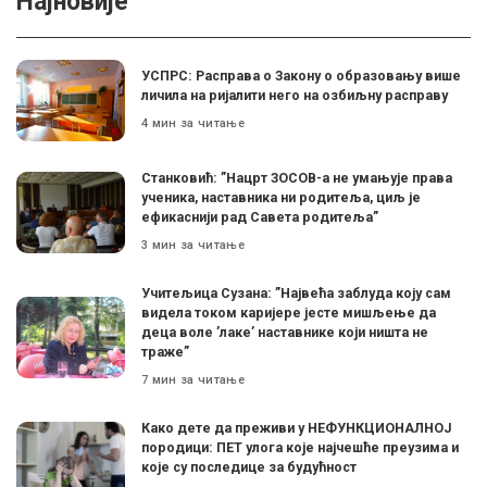
Најновије
УСПРС: Расправа о Закону о образовању више
личила на ријалити него на озбиљну расправу
4 мин за читање
Станковић: ”Нацрт ЗОСОВ-а не умањује права
ученика, наставника ни родитеља, циљ је
ефикаснији рад Савета родитеља”
3 мин за читање
Учитељица Сузана: ”Највећа заблуда коју сам
видела током каријере јесте мишљење да
деца воле ’лаке’ наставнике који ништа не
траже”
7 мин за читање
Како дете да преживи у НЕФУНКЦИОНАЛНОЈ
породици: ПЕТ улога које најчешће преузима и
које су последице за будућност