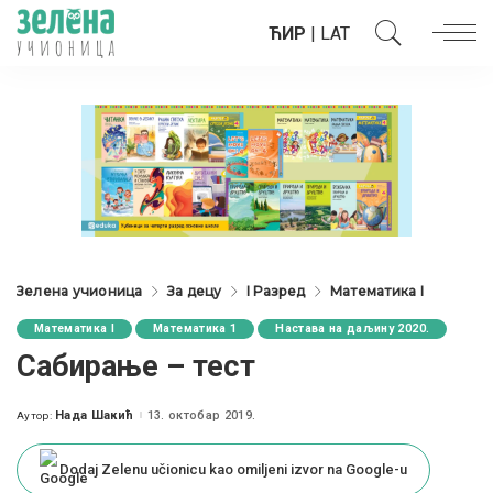
ЋИР
|
LAT
Зелена учионица
За децу
I Разред
Математика I
Математика I
Математика 1
Настава на даљину 2020.
Сабирање – тест
Нада Шакић
13. октобар 2019.
Аутор:
Posted
by
Dodaj Zelenu učionicu kao omiljeni izvor na Google-u