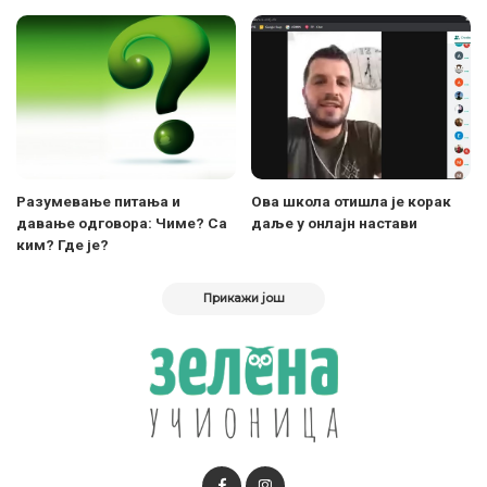
Разумевање питања и
Ова школа отишла је корак
давање одговора: Чиме? Са
даље у онлајн настави
ким? Где је?
Прикажи још