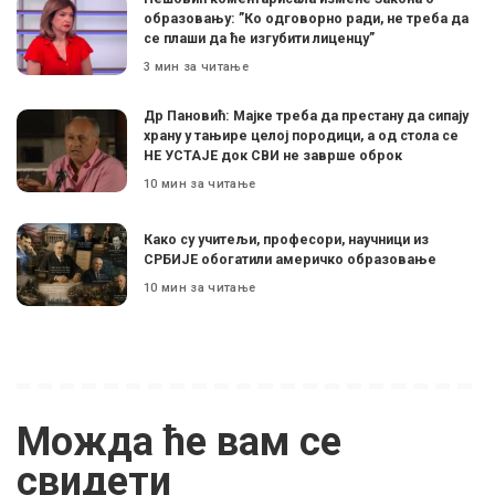
образовању: ”Ко одговорно ради, не треба да
се плаши да ће изгубити лиценцу”
3 мин за читање
Др Пановић: Мајке треба да престану да сипају
храну у тањире целој породици, а од стола се
НЕ УСТАЈЕ док СВИ не заврше оброк
10 мин за читање
Како су учитељи, професори, научници из
СРБИЈЕ обогатили америчко образовање
10 мин за читање
Можда ће вам се
свидети