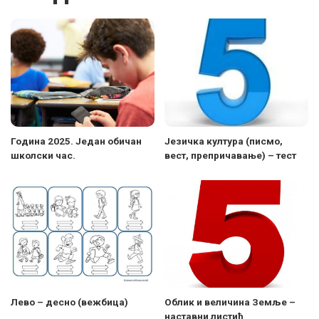
Година 2025. Један обичан
Језичка култура (писмо,
школски час.
вест, препричавање) – тест
Лево – десно (вежбица)
Облик и величина Земље –
наставни листић