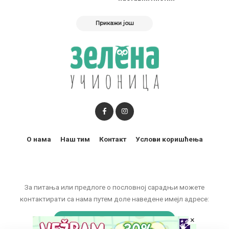
Прикажи још
О нама
Наш тим
Контакт
Услови коришћења
За питања или предлоге о пословној сарадњи можете
контактирати са нама путем доле наведене имејл адресе:
×
marketing@zelenaucionica.com