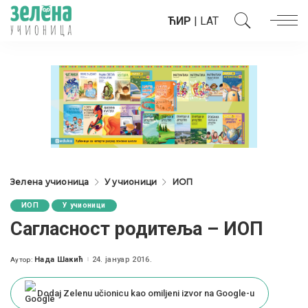
ЋИР
|
LAT
Зелена учионица
У учионици
ИОП
ИОП
У учионици
Сагласност родитеља – ИОП
Нада Шакић
24. јануар 2016.
Аутор:
Posted
by
Dodaj Zelenu učionicu kao omiljeni izvor na Google-u