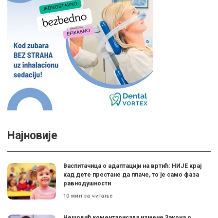
Најновије
Васпитачица о адаптацији на вртић: НИЈЕ крај
кад дете престане да плаче, то је само фаза
равнодушности
10 мин за читање
Нешовић коментарисала измене Закона о