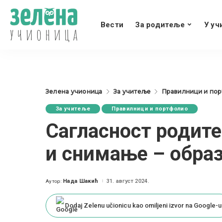
Вести
За родитеље
У уч
Зелена учионица
За учитеље
Правилници и по
За учитеље
Правилници и портфолио
Сагласност родит
и снимање – обра
Нада Шакић
31. август 2024.
Аутор:
Posted
by
Dodaj Zelenu učionicu kao omiljeni izvor na Google-u