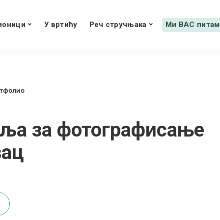
ионици
У вртићу
Реч стручњака
Ми ВАС питам
ртфолио
еља за фотографисање
зац