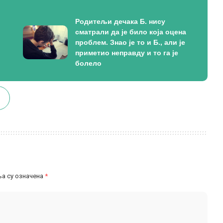
Родитељи дечака Б. нису
сматрали да је било која оцена
проблем. Знао је то и Б., али је
приметио неправду и то га је
болело
а су означена
*