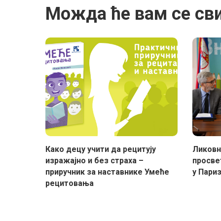
Можда ће вам се св
Како децу учити да рецитују
Ликовн
изражајно и без страха –
просвет
приручник за наставнике Умеће
у Париз
рецитовања