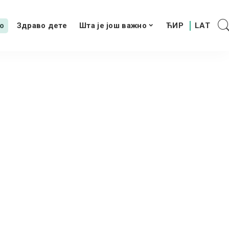
о
Здраво дете
Шта је још важно