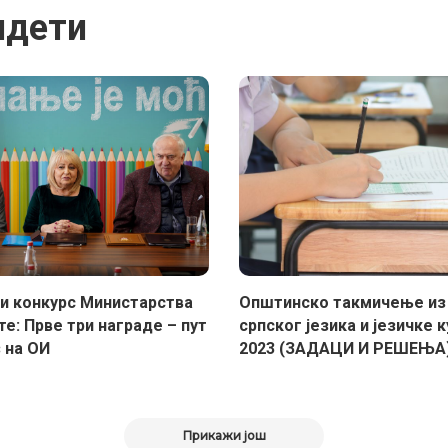
идети
и конкурс Министарства
Општинско такмичење из
е: Прве три награде – пут
српског језика и језичке 
 на ОИ
2023 (ЗАДАЦИ И РЕШЕЊА
Прикажи још