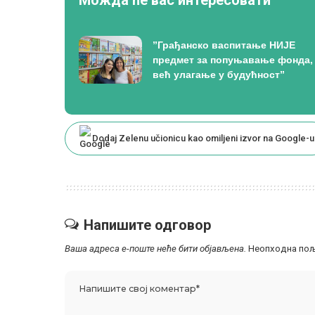
”Грађанско васпитање НИЈЕ
предмет за попуњавање фонда,
већ улагање у будућност”
Dodaj Zelenu učionicu kao omiljeni izvor na Google-u
Напишите одговор
Ваша адреса е-поште неће бити објављена.
Неопходна пољ