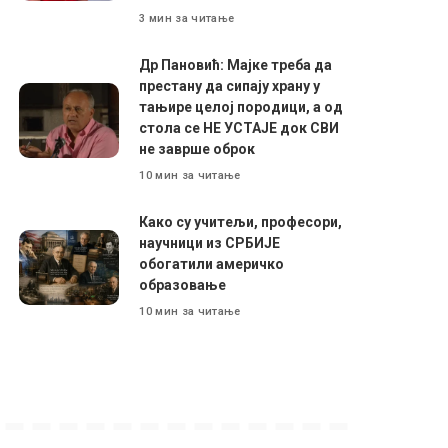
3 мин за читање
Др Пановић: Мајке треба да
престану да сипају храну у
тањире целој породици, а од
стола се НЕ УСТАЈЕ док СВИ
не заврше оброк
10 мин за читање
Како су учитељи, професори,
научници из СРБИЈЕ
обогатили америчко
образовање
10 мин за читање