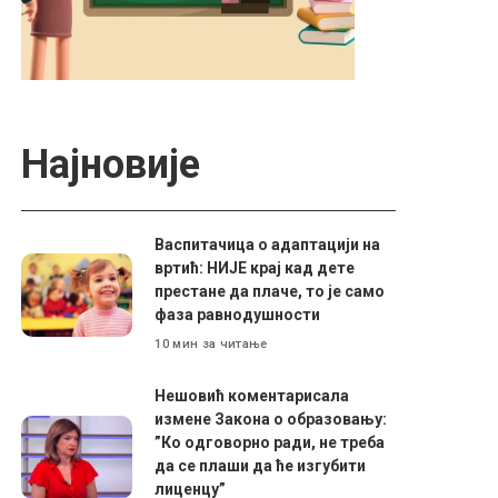
Најновије
Васпитачица о адаптацији на
вртић: НИЈЕ крај кад дете
престане да плаче, то је само
фаза равнодушности
10 мин за читање
Нешовић коментарисала
измене Закона о образовању:
”Ко одговорно ради, не треба
да се плаши да ће изгубити
лиценцу”