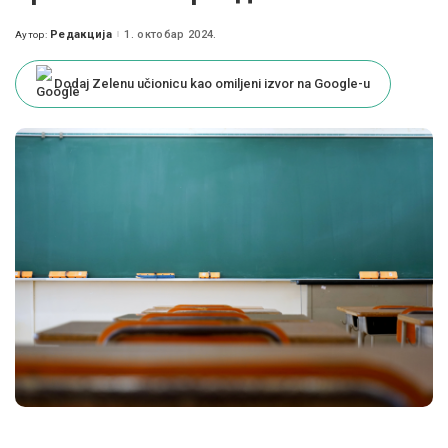
Редакција
1. октобар 2024.
Аутор:
Posted
by
Dodaj Zelenu učionicu kao omiljeni izvor na Google-u