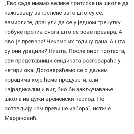
„Ево сада имамо велике притиске на школе да
кажњавају запослене зато што су се,
замислите, дрзнули да се у једном тренутку
побуне против онога што се зове превара. А
ово је превара! Чекамо их годину дана. А шта
су они урадили? Ништа. После овог протеста,
сви представници синдиката разговараће у
четири ока. Договараћемо се о даљим
корацима које ћемо предузети, али
најрадикалнији вид био би закључавање
школа на дужи временски период. Не
остављају нам превише избора“, истиче
Марјановић.