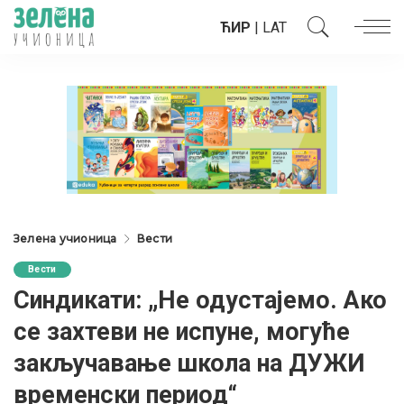
ЋИР
|
LAT
Зелена учионица
Вести
Вести
Синдикати: „Не одустајемо. Ако
се захтеви не испуне, могуће
закључавање школа на ДУЖИ
временски период“