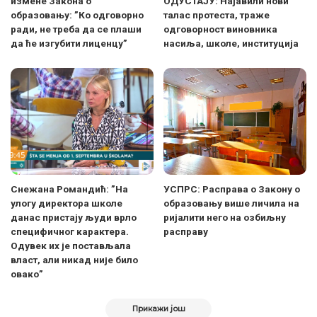
измене Закона о
ОДУСТАЈУ: Најавили нови
образовању: ”Ко одговорно
талас протеста, траже
ради, не треба да се плаши
одговорност виновника
да ће изгубити лиценцу”
насиља, школе, институција
Снежана Романдић: ”На
УСПРС: Расправа о Закону о
улогу директора школе
образовању више личила на
данас пристају људи врло
ријалити него на озбиљну
специфичног карактера.
расправу
Одувек их је постављала
власт, али никад није било
овако”
Прикажи још