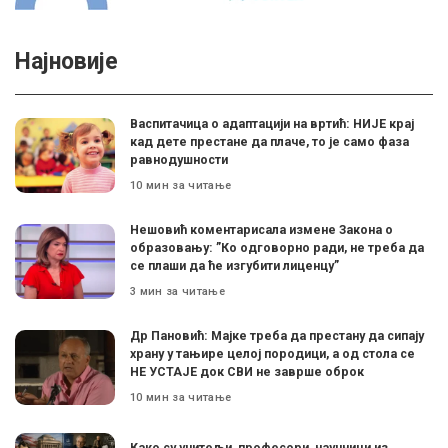
Најновије
Васпитачица о адаптацији на вртић: НИЈЕ крај
кад дете престане да плаче, то је само фаза
равнодушности
10 мин за читање
Нешовић коментарисала измене Закона о
образовању: ”Ко одговорно ради, не треба да
се плаши да ће изгубити лиценцу”
3 мин за читање
Др Пановић: Мајке треба да престану да сипају
храну у тањире целој породици, а од стола се
НЕ УСТАЈЕ док СВИ не заврше оброк
10 мин за читање
Како су учитељи, професори, научници из