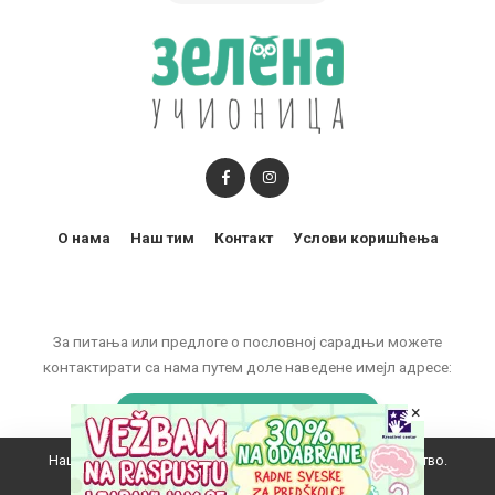
О нама
Наш тим
Контакт
Услови коришћења
За питања или предлоге о пословној сарадњи можете
контактирати са нама путем доле наведене имејл адресе:
×
marketing@zelenaucionica.com
Наш вебсајт користи колачиће да побољша ваше искуство.