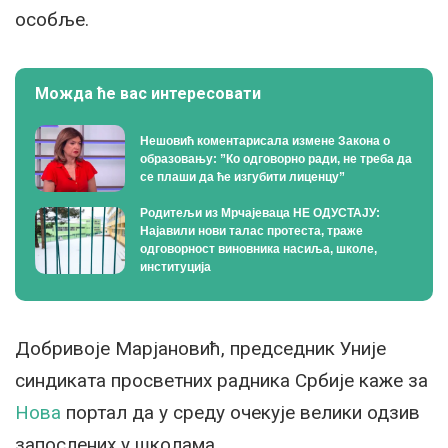
особље.
Можда ће вас интересовати
Нешовић коментарисала измене Закона о
образовању: ”Ко одговорно ради, не треба да
се плаши да ће изгубити лиценцу”
Родитељи из Мрчајеваца НЕ ОДУСТАЈУ:
Најавили нови талас протеста, траже
одговорност виновника насиља, школе,
институција
Добривоје Марјановић, председник Уније
синдиката просветних радника Србије каже за
Нова
портал да у среду очекује велики одзив
запослених у школама.