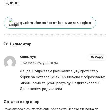
године.
Dodaj Zelenu učionicu kao omiljeni izvor na Google-u
1 коментар
Анонимус
Reply
3. октобар 2024. у 11:28 am
Да, да. Подржавам радикализацију протеста у
борби за остварење виших циљева у образовању.
Власти само тај језик разумеју. Радикализовани.
Да не кажем радикалски.
Оставите одговор
Ваша адреса е-поште неће бити објављена.
Неопходна поља су