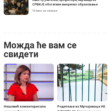
СРБИЈЕ обогатили америчко образовање
10 мин за читање
Можда ће вам се
свидети
Нешовић коментарисала
Родитељи из Мрчајеваца НЕ