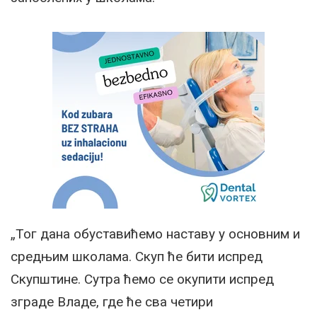
„Тог дана обуставићемо наставу у основним и
средњим школама. Скуп ће бити испред
Скупштине. Сутра ћемо се окупити испред
зграде Владе, где ће сва четири