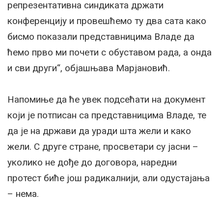
репрезентативна синдиката држати
конференцију и провешћемо ту два сата како
бисмо показали представницима Владе да
ћемо прво ми почети с обуставом рада, а онда
и сви други“, објашњава Марјановић.
Напомиње да ће увек подсећати на документ
који је потписан са представницима Владе, те
да је на држави да уради шта жели и како
жели. С друге стране, просветари су јасни –
уколико не дође до договора, наредни
протест биће још радикалнији, али одустајања
– нема.