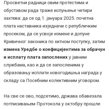
Просветни радници овим протестима и
обуставом рада траже испуњење четири
захтева: да се од 1. јануара 2025. почетна
плата наставника изједначи с републичким
просеком, да се усвоје измене и допуне
Кривичног законика по хитном поступку, затим
измена Уредбе о коефицијентима за обрачун
и исплату плата запослених
у јавним
службама, као и да се запосленима у
образовању исплати новогодишња награда у
складу са Посебним колективним уговором.
На све се ово, подсетимо, држава обавезала
потписивањем Протокола у октобру прошле