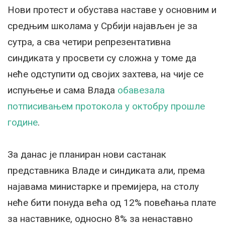
Нови протест и обустава наставе у основним и
средњим школама у Србији најављен је за
сутра, а сва четири репрезентативна
синдиката у просвети су сложна у томе да
неће одступити од својих захтева, на чије се
испуњење и сама Влада
обавезала
потписивањем протокола у октобру прошле
године
.
За данас је планиран нови састанак
представника Владе и синдиката али, према
најавама министарке и премијера, на столу
неће бити понуда већа од 12% повећања плате
за наставнике, односно 8% за ненаставно