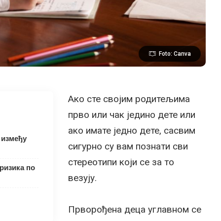
Foto: Canva
Ако сте својим родитељима
прво или чак једино дете или
ако имате једно дете, сасвим
 између
сигурно су вам познати сви
стереотипи који се за то
ризика по
везују.
Прворођена деца углавном се