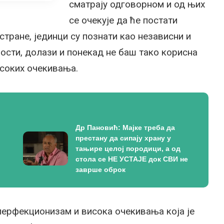
сматрају одговорном и од њих
се очекује да ће постати
стране, јединци су познати као независни и
ности, долази и понекад не баш тако корисна
исоких очекивања.
Др Пановић: Мајке треба да
престану да сипају храну у
тањире целој породици, а од
стола се НЕ УСТАЈЕ док СВИ не
заврше оброк
 перфекционизам и висока очекивања која је