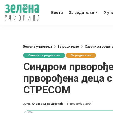
Вести
За родитеље
У уч
Зелена учионица
За родитеље
Савети за родит
Савети за родитеље
За родитеље
Синдром прворођен
прворођена деца с
СТРЕСОМ
Александра Цвјетић
5. новембар 2024.
Аутор:
Posted
by