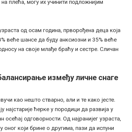
 на плећа, могу их учинити подложнијим
зраста од осам година, прворођена деца која
48% веће шансе да буду анксиозни и 35% веће
 односу на своје млађе браћу и сестре. Сличан
 балансирање између личне снаге
учи као нешто стварно, али и те како јесте.
ју најстарије ћерке у породици да развија у
 осећај одговорности. Од најранијег узраста,
у оног који брине о другима, пази да испуни