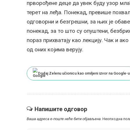
прворођене деце да увек буду узор млађ
терет на леђа. Понекад, превише похвал
одговорни и безгрешни, за њих је обаве
понекад, за то што су опуштени, безбри
пораз прихватају као лекцију. Чак и ако 
од оних којима верују.
Dodaj Zelenu učionicu kao omiljeni izvor na Google-u
Напишите одговор
Ваша адреса е-поште неће бити објављена.
Неопходна пољ