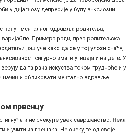
бију дијагнозу депресије у буду анксиозни.
ре попут менталног здравља родитеља,
 варијабле. Примера ради, прва родитељска
родитељи још уче како да се у тој улози снађу,
анксиозност сигурно имати утицаја и на дете. У
 верују да та рана искуства током трудноће и у
и начин и обликовати ментално здравље
вом првенцу
стигнућа и не очекујте увек савршенство. Нека
ти и учити из грешака. Не очекујте од своје