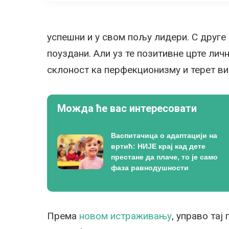
успешни и у свом пољу лидери. С друге 
поуздани. Али уз те позитивне црте лич
склоност ка перфекционизму и терет в
Можда ће вас интересовати
Васпитачица о адаптацији на
вртић: НИЈЕ крај кад дете
престане да плаче, то је само
фаза равнодушности
Према
новом истраживању
, управо тај