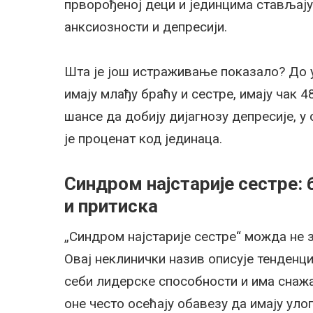
прворођеној деци и јединцима стављају
анксиозности и депресији.
Шта је још истраживање показало? До у
имају млађу браћу и сестре, имају чак 
шансе да добију дијагнозу депресије, у
је проценат код јединаца.
Синдром најстарије сестре:
и притиска
„Синдром најстарије сестре“ можда не зв
Овај неклинички назив описује тенденци
себи лидерске способности и има снажан
оне често осећају обавезу да имају улог