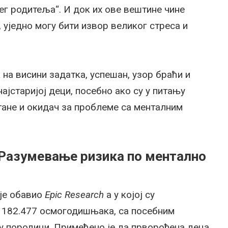
ег родитеља“. И док их ове вештине чине
уједно могу бити извор великог стреса и
 на висини задатка, успешан, узор браћи и
ајстаријој деци, посебно ако су у питању
стане и окидач за проблеме са менталним
 Разумевање ризика по ментално
 је обавио
Epic Research
а у којој су
 182.477 осмогодишњака, са посебним
 породици. Примећено је да прворођена деца