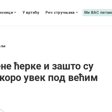
ионици
У вртићу
Реч стручњака
Ми ВАС питам
еље
е ћерке и зашто су
коро увек под већим