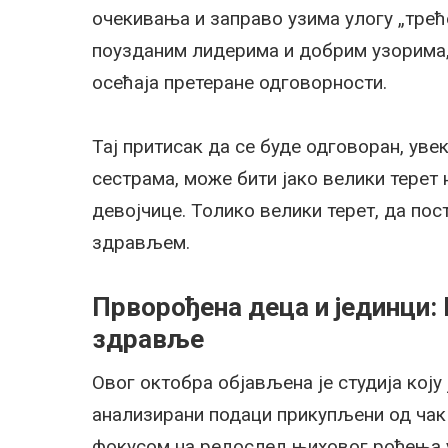
очекивања и заправо узима улогу „трећ
поузданим лидерима и добрим узорима, 
осећаја претеране одговорности.
Тај притисак да се буде одговоран, увек
сестрама, може бити јако велики терет н
девојчице. Толико велики терет, да по
здрављем.
Прворођена деца и јединци:
здравље
Овог октобра објављена је студија коју
анализирани подаци прикупљени од чак
фокусом на редослед њиховог рођења у