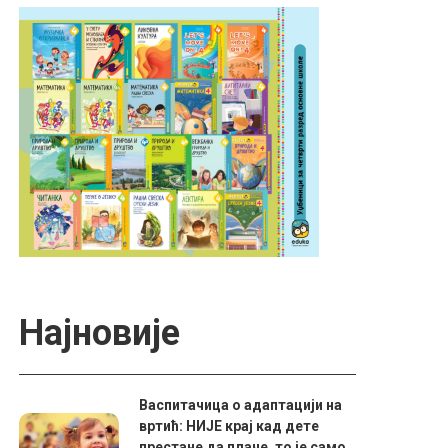
Најновије
Васпитачица о адаптацији на
вртић: НИЈЕ крај кад дете
престане да плаче, то је само