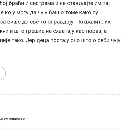
ој браћи и сестрама и не стављајте им тај
е коју могу да чују баш о томе како су
за више да све то оправдају. Похвалите их,
жни и што грешке не схватају као пораз, а
није тако. Јер деца постају оно што о себи чују
а су означена
*