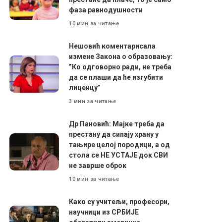
фаза равнодушности
10 мин за читање
Нешовић коментарисала
измене Закона о образовању:
”Ко одговорно ради, не треба
да се плаши да ће изгубити
лиценцу”
3 мин за читање
Др Пановић: Мајке треба да
престану да сипају храну у
тањире целој породици, а од
стола се НЕ УСТАЈЕ док СВИ
не заврше оброк
10 мин за читање
Како су учитељи, професори,
научници из СРБИЈЕ