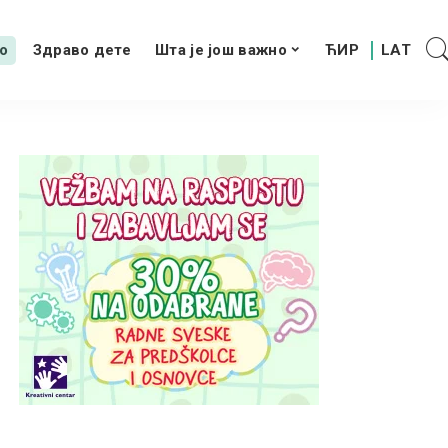
о
Здраво дете
Шта је још важно