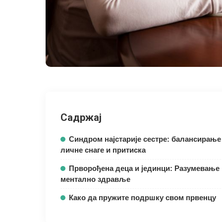
Садржај
Синдром најстарије сестре: балансирање
личне снаге и притиска
Прворођена деца и јединци: Разумевање 
ментално здравље
Како да пружите подршку свом првенцу