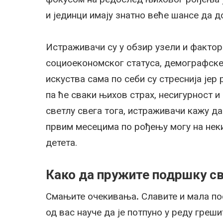
и јединци имају знатно веће шансе да до
Истраживачи су у обзир узели и факто
социоекономског статуса, демографске
искуства сама по себи су стреснија јер 
па ће сваки њихов страх, несигурност и 
светлу свега тога, истраживачи кажу да
првим месецима по рођењу могу на нек
детета.
Како да пружите подршку с
Смањите очекивања
.
Славите и мала по
од вас науче да је потпуно у реду греши