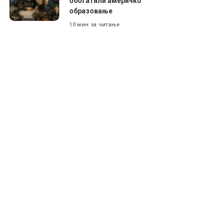
обогатили америчко
образовање
10 мин за читање