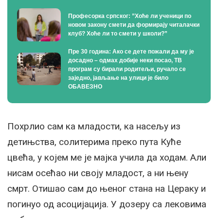
Професорка српског: ”Хоће ли ученици по
новом закону смети да формирају читалачки
клуб? Хоће ли то смети у школи?”
Пре 30 година: Ако се дете пожали да му је
досадно – одмах добије неки посао, ТВ
програм су бирали родитељи, ручало се
заједно, јављање на улици је било
ОБАВЕЗНО
Похрлио сам ка младости, ка насељу из
детињства, солитерима преко пута Куће
цвећа, у којем ме је мајка учила да ходам. Али
нисам осећао ни своју младост, а ни њену
смрт. Отишао сам до њеног стана на Цераку и
погинуо од асоцијација. У дозеру са лековима