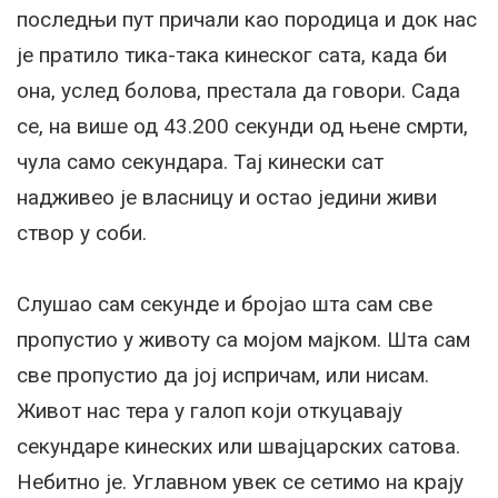
последњи пут причали као породица и док нас
је пратило тика-така кинеског сата, када би
она, услед болова, престала да говори. Сада
се, на више од 43.200 секунди од њене смрти,
чула само секундара. Тај кинески сат
надживео је власницу и остао једини живи
створ у соби.
Слушао сам секунде и бројао шта сам све
пропустио у животу са мојом мајком. Шта сам
све пропустио да јој испричам, или нисам.
Живот нас тера у галоп који откуцавају
секундаре кинеских или швајцарских сатова.
Небитно је. Углавном увек се сетимо на крају