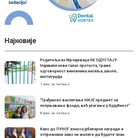
Најновије
Родитељи из Мрчајеваца НЕ ОДУСТАЈУ:
Најавили нови талас протеста, траже
одговорност виновника насиља, школе,
институција
7 мин за читање
”Грађанско васпитање НИЈЕ предмет за
попуњавање фонда, већ улагање у будућност”
8 мин за читање
Како до ПУНОГ износа јубиларне награде и
отпремнине иако не желите да будете члан