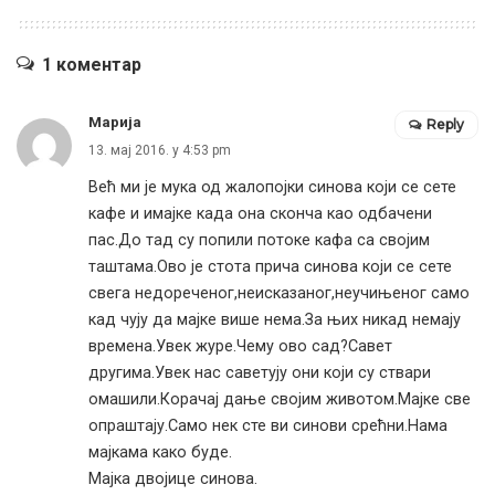
1 коментар
Марија
Reply
13. мај 2016. у 4:53 pm
Већ ми је мука од жалопојки синова који се сете
кафе и имајке када она сконча као одбачени
пас.До тад су попили потоке кафа са својим
таштама.Ово је стота прича синова који се сете
свега недореченог,неисказаног,неучињеног само
кад чују да мајке више нема.За њих никад немају
времена.Увек журе.Чему ово сад?Савет
другима.Увек нас саветују они који су ствари
омашили.Корачај дање својим животом.Мајке све
опраштају.Само нек сте ви синови срећни.Нама
мајкама како буде.
Мајка двојице синова.