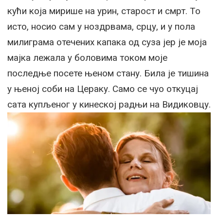
кући која мирише на урин, старост и смрт. То
исто, носио сам у ноздрвама, срцу, и у пола
милиграма отечених капака од суза јер је моја
мајка лежала у боловима током моје
последње посете њеном стану. Била је тишина
у њеној соби на Цераку. Само се чуо откуцај
сата купљеног у кинеској радњи на Видиковцу.