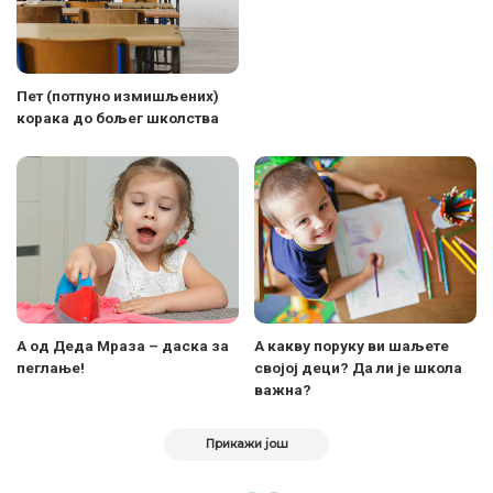
Пет (потпуно измишљених)
корака до бољег школства
А од Деда Мраза – даска за
А какву поруку ви шаљете
пеглање!
својој деци? Да ли је школа
важна?
Прикажи још