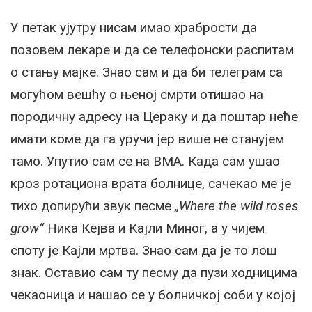
У петак ујутру нисам имао храбрости да
позовем лекаре и да се телефонски распитам
о стању мајке. Знао сам и да би телеграм са
могућом вешћу о њеној смрти отишао на
породичну адресу на Цераку и да поштар неће
имати коме да га уручи јер више не станујем
тамо. Упутио сам се на ВМА. Када сам ушао
кроз ротациона врата болнице, сачекао ме је
тихо допирући звук песме
„Where the wild roses
grow“
Ника Кејва и Кајли Миног, а у чијем
споту је Кајли мртва. Знао сам да је то лош
знак. Оставио сам ту песму да пузи ходницима
чекаоница и нашао се у болничкој соби у којој