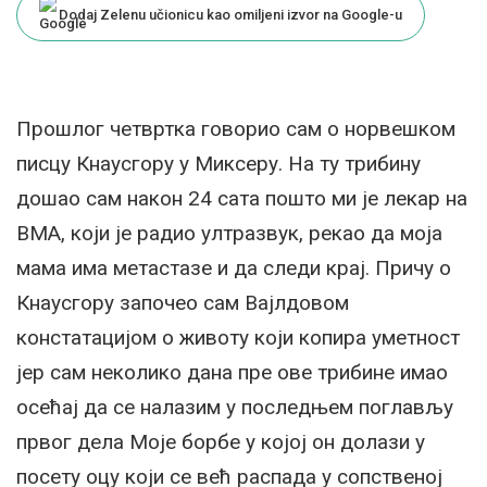
Dodaj Zelenu učionicu kao omiljeni izvor na Google-u
Прошлог четвртка говорио сам о норвешком
писцу Кнаусгору у Миксеру. На ту трибину
дошао сам након 24 сата пошто ми је лекар на
ВМА, који је радио ултразвук, рекао да моја
мама има метастазе и да следи крај. Причу о
Кнаусгору започео сам Вајлдовом
констатацијом о животу који копира уметност
јер сам неколико дана пре ове трибине имао
осећај да се налазим у последњем поглављу
првог дела Моје борбе у којој он долази у
посету оцу који се већ распада у сопственој