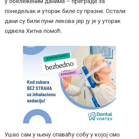
у обележеним данима – преграде за
понедељак и уторак биле су празне. Остали
дани су били пуни лекова јер ју је у уторак
одвела Хитна помоћ.
Ушао сам у њену спаваћу собу у којој смо