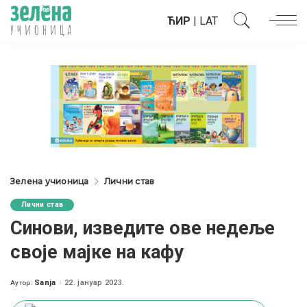
ЋИР
|
LAT
Зелена учионица
Лични став
Лични став
Синови, изведите ове недеље
своје мајке на кафу
Sanja
22. јануар 2023.
Аутор:
Posted
by