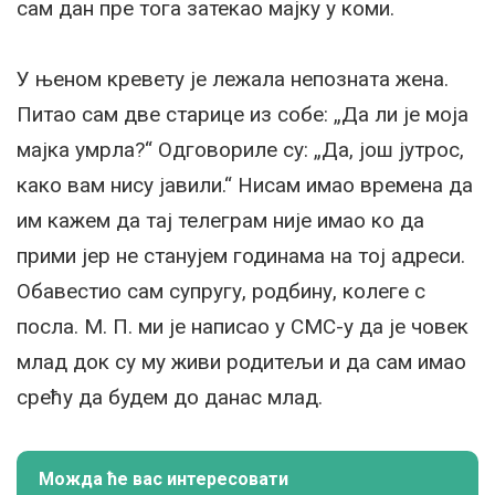
сам дан пре тога затекао мајку у коми.
У њеном кревету је лежала непозната жена.
Питао сам две старице из собе: „Да ли је моја
мајка умрла?“ Одговориле су: „Да, још јутрос,
како вам нису јавили.“ Нисам имао времена да
им кажем да тај телеграм није имао ко да
прими јер не станујем годинама на тој адреси.
Обавестио сам супругу, родбину, колеге с
посла. М. П. ми је написао у СМС-у да је човек
млад док су му живи родитељи и да сам имао
срећу да будем до данас млад.
Можда ће вас интересовати