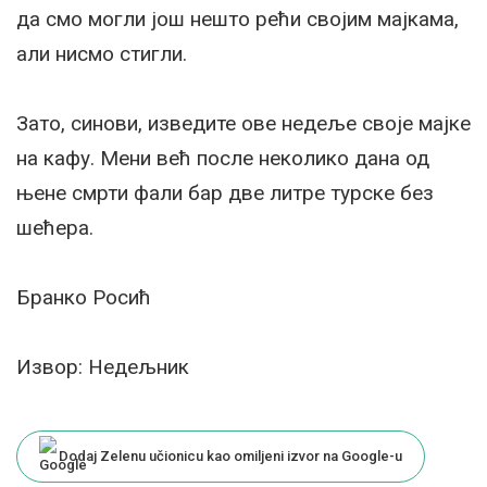
да смо могли још нешто рећи својим мајкама,
али нисмо стигли.
Зато, синови, изведите ове недеље своје мајке
на кафу. Мени већ после неколико дана од
њене смрти фали бар две литре турске без
шећера.
Бранко Росић
Извор: Недељник
Dodaj Zelenu učionicu kao omiljeni izvor na Google-u