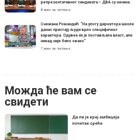
репрезентативног синдиката – ДВА су начина
8 мин за читање
Снежана Романдић: ”На улогу директора школе
данас пристају људи врло специфичног
карактера. Одувек их је постављала власт, али
никад није било овако”
7 мин за читање
Можда ће вам се
свидети
Да ли је крај амбиција
почетак среће