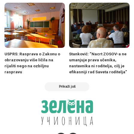
USPRS: Rasprava o Zakonu o
Stanković: ”Nacrt ZOSOV-a ne
obrazovanju više ličila na
umanjuje prava učenika,
rijaliti nego na ozbiljnu
nastavnika ni roditelja, cilj je
raspravu
efikasniji rad Saveta roditelja”
Prikaži još