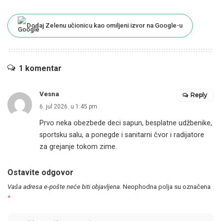
Dodaj Zelenu učionicu kao omiljeni izvor na Google-u
1 komentar
Vesna
Reply
6. jul 2026. u 1:45 pm
Prvo neka obezbede deci sapun, besplatne udžbenike,
sportsku salu, a ponegde i sanitarni čvor i radijatore
za grejanje tokom zime.
Ostavite odgovor
Vaša adresa e-pošte neće biti objavljena.
Neophodna polja su označena
*