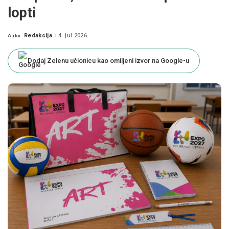
lopti
Redakcija
4. jul 2026.
Autor:
Posted
by
Dodaj Zelenu učionicu kao omiljeni izvor na Google-u