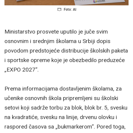
Foto: AI
Ministarstvo prosvete uputilo je juče svim
osnovnim i srednjim školama u Srbiji dopis
povodom predstojeće distribucije školskih paketa
i sportske opreme koje je obezbedilo preduzeće
„EXPO 2027“.
Prema informacijama dostavljenim školama, za
učenike osnovnih škola pripremljeni su školski
setovi koji sadrže torbu za blok, blok br. 5, svesku
na kvadratiće, svesku na linije, drvenu olovku i
raspored časova sa „bukmarkerom“. Pored toga,