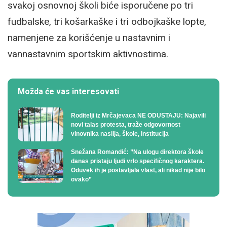
svakoj osnovnoj školi biće isporučene po tri
fudbalske, tri košarkaške i tri odbojkaške lopte,
namenjene za korišćenje u nastavnim i
vannastavnim sportskim aktivnostima.
Možda će vas interesovati
Roditelji iz Mrčajevaca NE ODUSTAJU: Najavili
novi talas protesta, traže odgovornost
vinovnika nasilja, škole, institucija
Snežana Romandić: ”Na ulogu direktora škole
danas pristaju ljudi vrlo specifičnog karaktera.
Oduvek ih je postavljala vlast, ali nikad nije bilo
ovako”