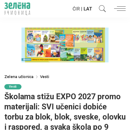
ĆIR
|
LAT
Zelena učionica
Vesti
Vesti
Školama stižu EXPO 2027 promo
materijali: SVI učenici dobiće
torbu za blok, blok, sveske, olovku
i raspored, a svaka škola po 9