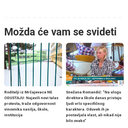
Možda će vam se svideti
Roditelji iz Mrčajevaca NE
Snežana Romandić: ”Na ulogu
ODUSTAJU: Najavili novi talas
direktora škole danas pristaju
protesta, traže odgovornost
ljudi vrlo specifičnog
vinovnika nasilja, škole,
karaktera. Oduvek ih je
institucija
postavljala vlast, ali nikad nije
bilo ovako”