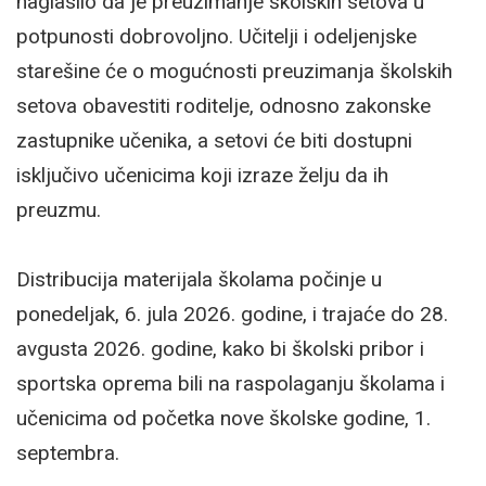
naglasilo da je preuzimanje školskih setova u
potpunosti dobrovoljno. Učitelji i odeljenjske
starešine će o mogućnosti preuzimanja školskih
setova obavestiti roditelje, odnosno zakonske
zastupnike učenika, a setovi će biti dostupni
isključivo učenicima koji izraze želju da ih
preuzmu.
Distribucija materijala školama počinje u
ponedeljak, 6. jula 2026. godine, i trajaće do 28.
avgusta 2026. godine, kako bi školski pribor i
sportska oprema bili na raspolaganju školama i
učenicima od početka nove školske godine, 1.
septembra.