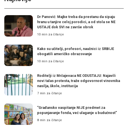
Dr Panović: Majke treba da prestanu da sipaju
hranu u tanjire celoj porodici, a od stola se NE
USTAJE dok SVI ne završe obrok
10 min za čitanje
Kako su učitelji, profesori, naučnici iz SRBIJE
obogatili američko obrazovanje
10 min za čitanje
Roditelji iz Mrčajevaca NE ODUSTAJU: Najavili
novi talas protesta, traže odgovornost vinovnika
nasilja, škole, institucija
7 min za čitanje
”Građansko vaspitanje NIJE predmet za
popunjavanje fonda, već ulaganje u budućnost”
8 min za čitanje