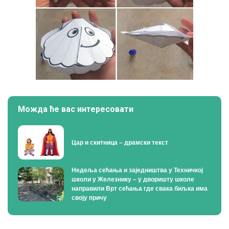
Можда ће вас интересовати
Цар и скитница – драмски текст
Недеља сећања и заједништва у Техничкој
школи у Железнику – у дворишту школе
направили Врт сећања где свака биљка има
своју причу