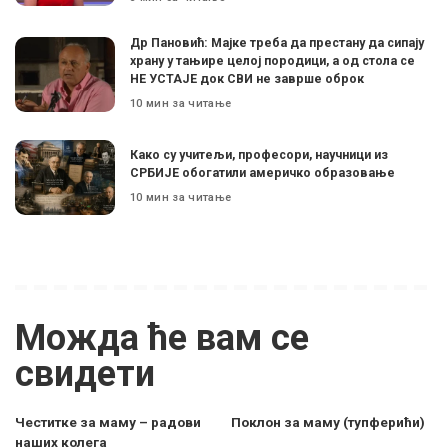
Др Пановић: Мајке треба да престану да сипају
храну у тањире целој породици, а од стола се
НЕ УСТАЈЕ док СВИ не заврше оброк
10 мин за читање
Како су учитељи, професори, научници из
СРБИЈЕ обогатили америчко образовање
10 мин за читање
Можда ће вам се
свидети
Честитке за маму – радови
Поклон за маму (тупферићи)
наших колега