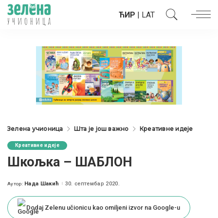
ЋИР
|
LAT
Зелена учионица
Шта је још важно
Креативне идеје
Креативне идеје
Шкољка – ШАБЛОН
Нада Шакић
30. септембар 2020.
Аутор:
Posted
by
Dodaj Zelenu učionicu kao omiljeni izvor na Google-u