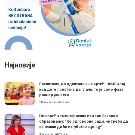
Најновије
Васпитачица о адаптацији на вртић: НИЈЕ крај
кад дете престане да плаче, то је само фаза
равнодушности
10 мин за читање
Нешовић коментарисала измене Закона о
образовању: ”Ко одговорно ради, не треба да
се плаши да ће изгубити лиценцу”
3 мин за читање