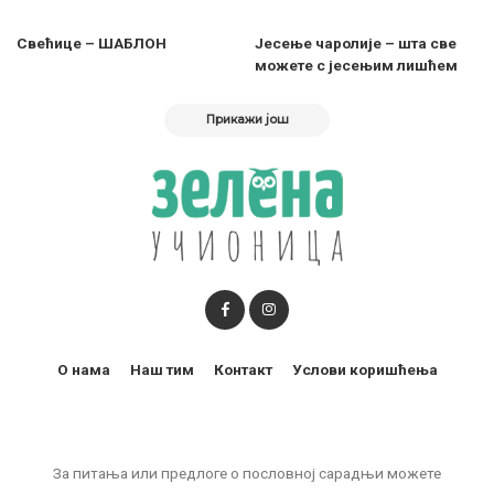
Свећице – ШАБЛОН
Jeсење чаролије – шта све
можете с јесењим лишћем
Прикажи још
О нама
Наш тим
Контакт
Услови коришћења
За питања или предлоге о пословној сарадњи можете