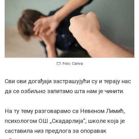
Foto: Canva
Сви ови догађаји застрашујући су и терају нас
да се озбиљно запитамо шта нам је чинити.
На ту тему разговарамо са Невеном Лимић,
психологом ОШ „Скадарлија“, школе која је
саставила низ предлога за опоравак