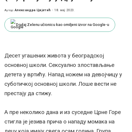
Александра Цвјетић
18. мај 2023.
Аутор:
Posted
by
Dodaj Zelenu učionicu kao omiljeni izvor na Google-u
Десет угашених живота у београдској
основној школи. Сексуално злостављање
детета у вртићу. Напад ножем на девојчицу у
суботичкој основној школи. Лоше вести не
престају да стижу.
А пре неколико дана и из суседне Црне Горе
стигла је језива прича о нападу момака на
децу која имају свега осам година. Група