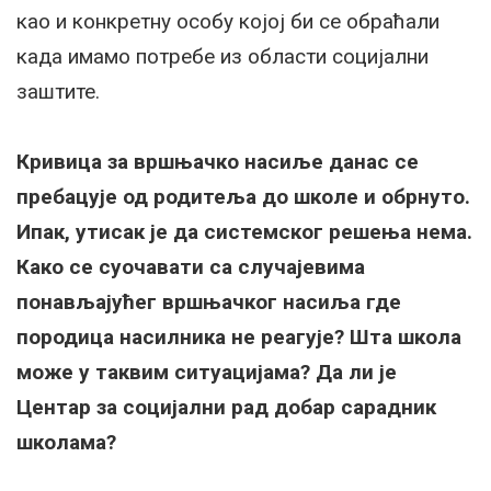
као и конкретну особу којој би се обраћали
када имамо потребе из области социјални
заштите.
Кривица за вршњачко насиље данас се
пребацује од родитеља до школе и обрнуто.
Ипак, утисак је да системског решења нема.
Како се суочавати са случајевима
понављајућег вршњачког насиља где
породица насилника не реагује? Шта школа
може у таквим ситуацијама? Да ли је
Центар за социјални рад добар сарадник
школама?