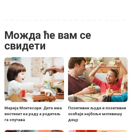
Можда ће вам се
свидети
Марија Монтесори: Дете има
Позитивни људи и позитивни
инстинкт ка раду а родитељ
осећаји најбоље мотивишу
га спутава
децу