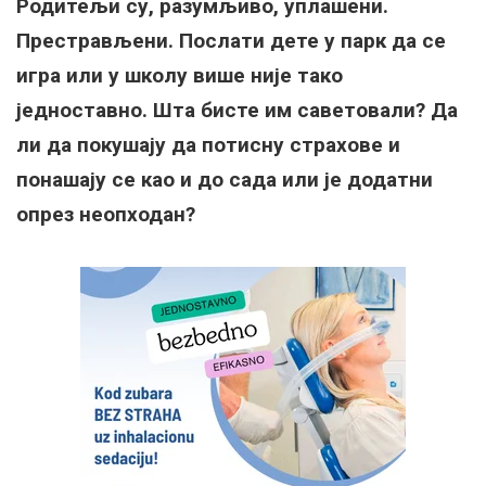
Родитељи су, разумљиво, уплашени.
Престрављени. Послати дете у парк да се
игра или у школу више није тако
једноставно. Шта бисте им саветовали? Да
ли да покушају да потисну страхове и
понашају се као и до сада или је додатни
опрез неопходан?