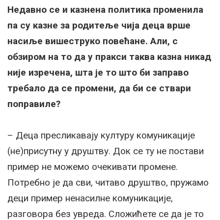
Недавно се и казнена политика променила
па су казне за родитеље чија деца врше
насиље вишеструко повећане. Али, с
обзиром на то да у пракси таква казна никад
није изречена, шта је то што би заправо
требало да се промени, да би се ствари
поправиле?
– Деца пресликавају културу комуникације
(не)присутну у друштву. Док се ту не постави
пример не можемо очекивати промене.
Потребно је да сви, читаво друштво, пружамо
деци пример ненасилне комуникације,
разговора без увреда. Сложићете се да је то