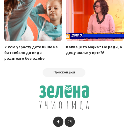
У ком узрасту дете више не
Каква је то мајка? Не ради, а
би требало да види
децу шаље у вртић!
родитеље без одеће
Прикажи још