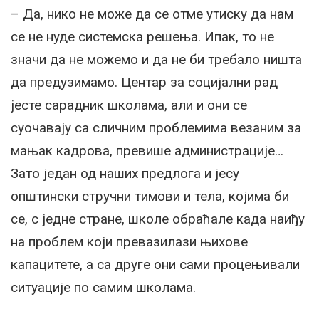
– Да, нико не може да се отме утиску да нам
се не нуде системска решења. Ипак, то не
значи да не можемо и да не би требало ништа
да предузимамо. Центар за социјални рад
јесте сарадник школама, али и они се
суочавају са сличним проблемима везаним за
мањак кадрова, превише администрације…
Зато један од наших предлога и јесу
општински стручни тимови и тела, којима би
се, с једне стране, школе обраћале када наиђу
на проблем који превазилази њихове
капацитете, а са друге они сами процењивали
ситуације по самим школама.