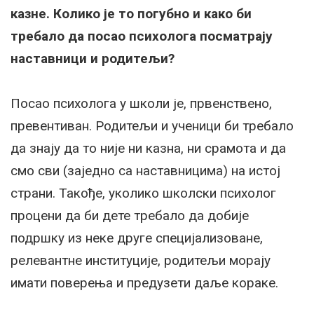
казне. Колико је то погубно и како би
требало да посао психолога посматрају
наставници и родитељи?
Посао психолога у школи је, првенствено,
превентиван. Родитељи и ученици би требало
да знају да то није ни казна, ни срамота и да
смо сви (заједно са наставницима) на истој
страни. Такође, уколико школски психолог
процени да би дете требало да добије
подршку из неке друге специјализоване,
релевантне институције, родитељи морају
имати поверења и предузети даље кораке.