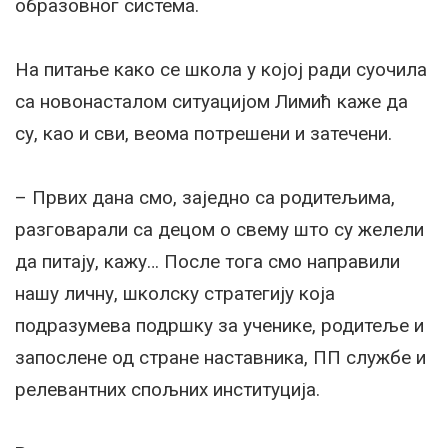
образовног система.
На питање како се школа у којој ради суочила
са новонасталом ситуацијом Лимић каже да
су, као и сви, веома потрешени и затечени.
– Првих дана смо, заједно са родитељима,
разговарали са децом о свему што су желели
да питају, кажу… После тога смо направили
нашу личну, школску стратегију која
подразумева подршку за ученике, родитеље и
запослене од стране наставника, ПП службе и
релевантних спољних институција.