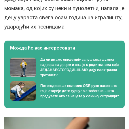
момака, од којих су неки и пунолетни, напала је
децу узраста свега осам година на игралишту,
ударајући их песницама.
Можда ће вас интересовати
Да ли имамо епидемију запуштања дужног
надзора на децом и шта је с родитељима који
ЈЕДАНАЕСТОГОДИШЊАКУ дају електрични
тротинет?
Петогодишњак поломио ОБЕ руке након што
га је старије дете гурнуло с тобогана – шта
предузети ако се нађете у сличној ситуацији?