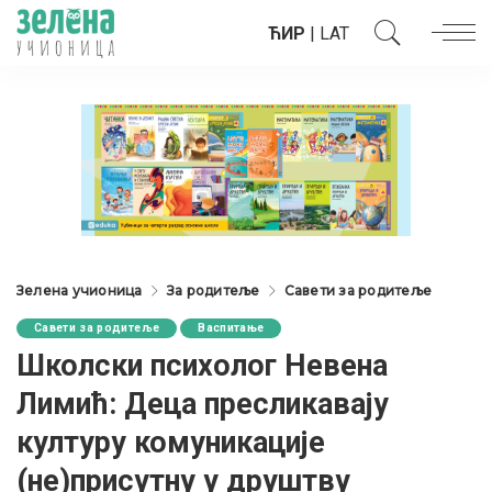
ЋИР
|
LAT
Зелена учионица
За родитеље
Савети за родитеље
Савети за родитеље
Васпитање
Школски психолог Невена
Лимић: Деца пресликавају
културу комуникације
(не)присутну у друштву