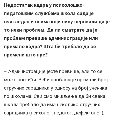
Недостатак кадра у психолошко-
педагошким службама школа сада је
очигледан и онима који нису веровали да је
то неки проблем. Да ли сматрате да је
проблем превише администрације или
премало кадра? Шта би требало да се
промени што пре?
– Администрације јесте превише, али то се
може постићи. Већи проблем је премали број
стручних сарадника у односу на број ученика
по школама. Сви смо мишљења да би свака
школа требало да има неколико стручних
сарадника (психолог, педагог, дефектолог),