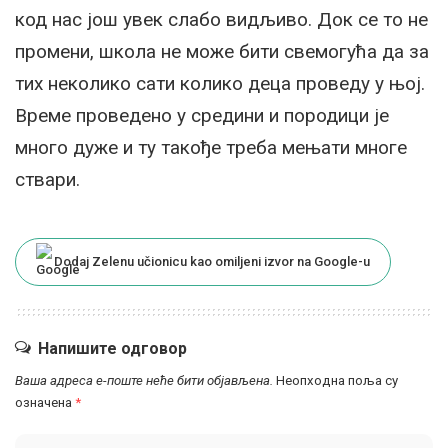
код нас још увек слабо видљиво. Док се то не
промени, школа не може бити свемогућа да за
тих неколико сати колико деца проведу у њој.
Време проведено у средини и породици је
много дуже и ту такође треба мењати многе
ствари.
Dodaj Zelenu učionicu kao omiljeni izvor na Google-u
Напишите одговор
Ваша адреса е-поште неће бити објављена.
Неопходна поља су
означена
*