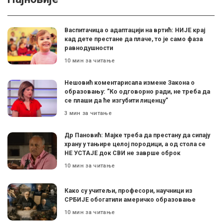
Васпитачица о адаптацији на вртић: НИЈЕ крај
кад дете престане да плаче, то је само фаза
равнодушности
10 мин за читање
Нешовић коментарисала измене Закона о
образовању: ”Ко одговорно ради, не треба да
се плаши да ће изгубити лиценцу”
3 мин за читање
Др Пановић: Мајке треба да престану да сипају
храну у тањире целој породици, а од стола се
НЕ УСТАЈЕ док СВИ не заврше оброк
10 мин за читање
Како су учитељи, професори, научници из
СРБИЈЕ обогатили америчко образовање
10 мин за читање