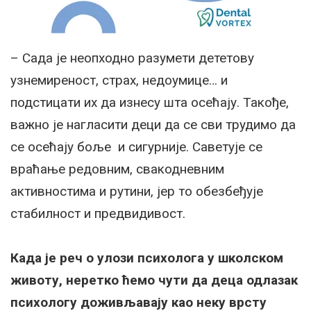
– Сада је неопходно разумети дететову
узнемиреност, страх, недоумице… и
подстицати их да изнесу шта осећају. Такође,
важно је нагласити деци да се сви трудимо да
се осећају боље и сигурније. Саветује се
враћање редовним, свакодневним
активностима и рутини, јер то обезбеђује
стабилност и предвидивост.
Када је реч о улози психолога у школском
животу, неретко ћемо чути да деца одлазак
психологу доживљавају као неку врсту