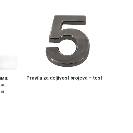
ама:
Pravila za deljivost brojeva – test
ра,
 и