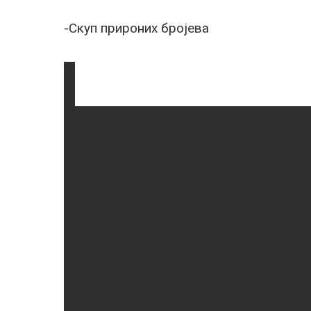
-Скуп прироних бројева