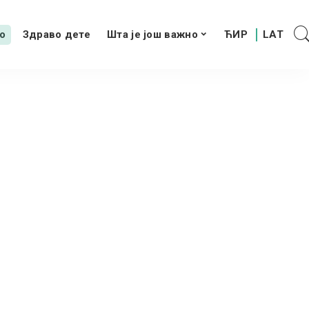
о
Здраво дете
Шта је још важно