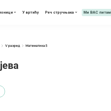
ионици
У вртићу
Реч стручњака
Ми ВАС питам
V разред
Математика 5
јева