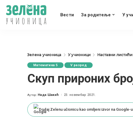
Вести
За родитеље
У уч
Зелена учионица
У учионици
Наставни листићи
Математика 5
V разред
Скуп прироних бро
Нада Шакић
23. новембар 2021.
Аутор:
Posted
by
Dodaj Zelenu učionicu kao omiljeni izvor na Google-u