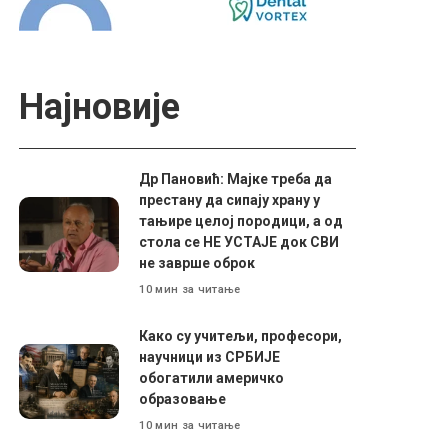
Најновије
Др Пановић: Мајке треба да
престану да сипају храну у
тањире целој породици, а од
стола се НЕ УСТАЈЕ док СВИ
не заврше оброк
10 мин за читање
Како су учитељи, професори,
научници из СРБИЈЕ
обогатили америчко
образовање
10 мин за читање