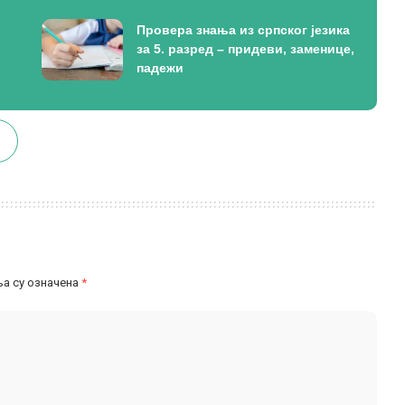
Провера знања из српског језика
за 5. разред – придеви, заменице,
падежи
а су означена
*