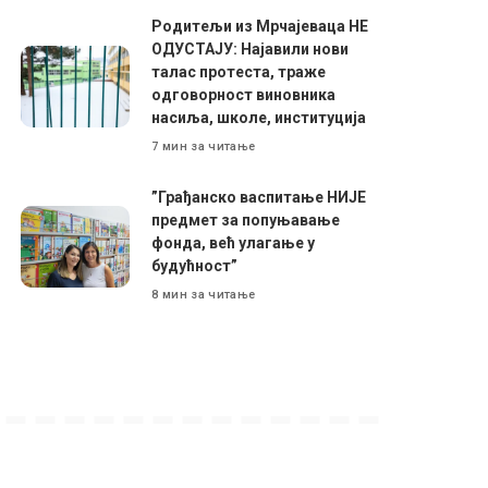
Родитељи из Мрчајеваца НЕ
ОДУСТАЈУ: Најавили нови
талас протеста, траже
одговорност виновника
насиља, школе, институција
7 мин за читање
”Грађанско васпитање НИЈЕ
предмет за попуњавање
фонда, већ улагање у
будућност”
8 мин за читање