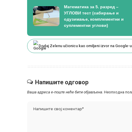
Математика за 5. разред –
УГЛОВИ тест (сабирање и
одузимање, комплементни и
суплементни углови)
Dodaj Zelenu učionicu kao omiljeni izvor na Google-u
Напишите одговор
Ваша адреса е-поште неће бити објављена.
Неопходна пољ