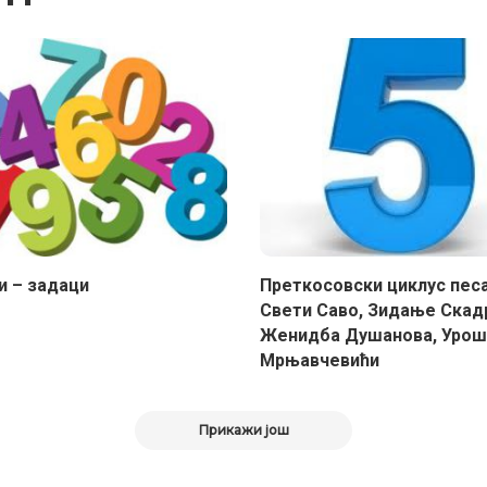
и – задаци
Преткосовски циклус пес
Свети Саво, Зидање Скад
Женидба Душанова, Урош
Мрњавчевићи
Прикажи још