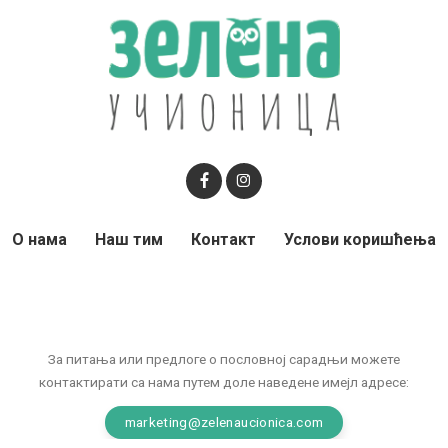
О нама
Наш тим
Контакт
Услови коришћења
За питања или предлоге о пословној сарадњи можете
контактирати са нама путем доле наведене имејл адресе:
marketing@zelenaucionica.com