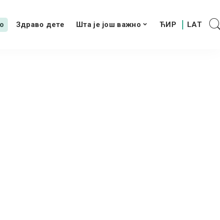
о
Здраво дете
Шта је још важно