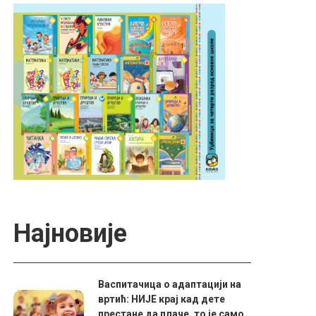
Најновије
Васпитачица о адаптацији на
вртић: НИЈЕ крај кад дете
престане да плаче, то је само