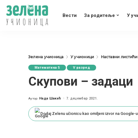
Вести
За родитеље
У уч
Зелена учионица
У учионици
Наставни листићи
Математика 5
V разред
Скупови – задаци
Нада Шакић
7. децембар 2021.
Аутор:
Posted
by
Dodaj Zelenu učionicu kao omiljeni izvor na Google-u