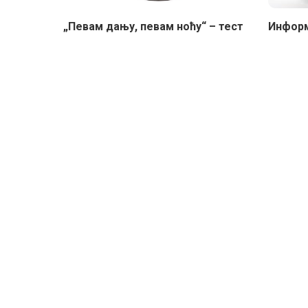
„Певам дању, певам ноћу“ – тест
Информ