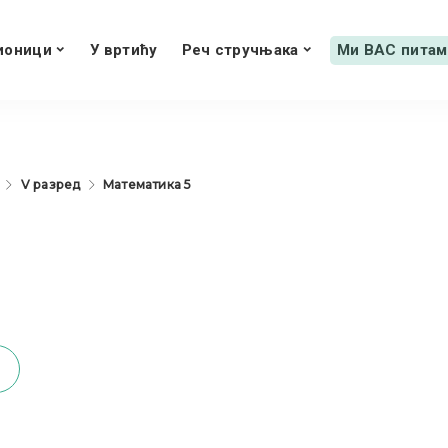
ионици
У вртићу
Реч стручњака
Ми ВАС питам
V разред
Математика 5