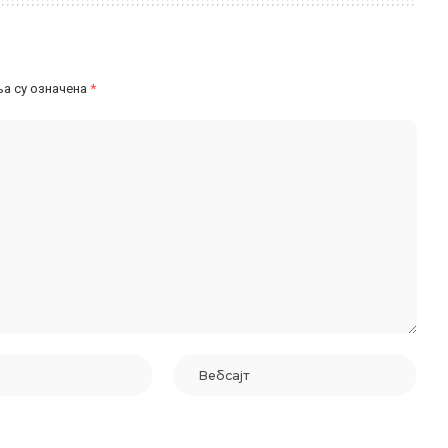
а су означена
*