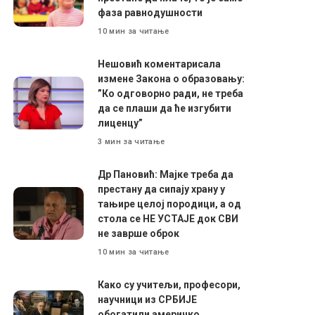
фаза равнодушности
10 мин за читање
Нешовић коментарисала
измене Закона о образовању:
”Ко одговорно ради, не треба
да се плаши да ће изгубити
лиценцу”
3 мин за читање
Др Пановић: Мајке треба да
престану да сипају храну у
тањире целој породици, а од
стола се НЕ УСТАЈЕ док СВИ
не заврше оброк
10 мин за читање
Како су учитељи, професори,
научници из СРБИЈЕ
обогатили америчко