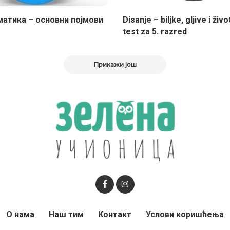
атика – основни појмови
Disanje – biljke, gljive i živo
test za 5. razred
Прикажи још
О нама
Наш тим
Контакт
Услови коришћења