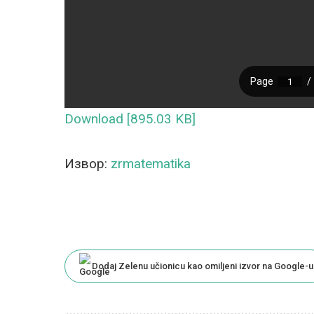
Download [895.03 KB]
Извор:
zrmatematika
Dodaj Zelenu učionicu kao omiljeni izvor na Google-u