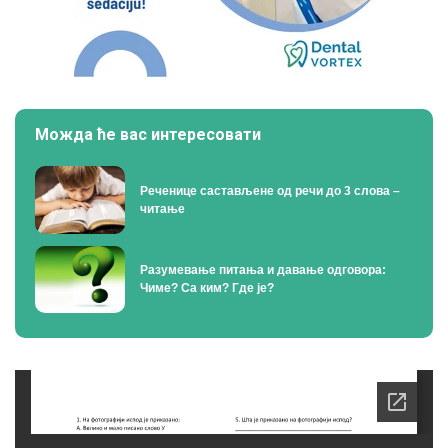
Можда ће вас интересовати
Реченице састављене од речи до 3 слова –
читање
Разумевање питања и давање одговора:
Чиме? Са ким? Где је?