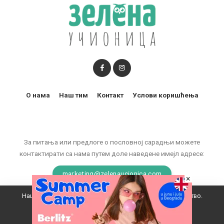
О нама
Наш тим
Контакт
Услови коришћења
За питања или предлоге о пословној сарадњи можете
контактирати са нама путем доле наведене имејл адресе:
marketing@zelenaucionica.com
×
Наш вебсајт користи колачиће да побољша ваше искуство.
© 2011-2024 Copyright by Zelena učionica. All Rights reserved.
Прихватам