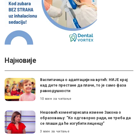
Најновије
Васпитачица о адаптацији на вртић: НИЈЕ крај
кад дете престане да плаче, то је само фаза
равнодушности
10 мин за читање
Нешовић коментарисала измене Закона о
образовању: ”Ко одговорно ради, не треба да
се плаши да ће изгубити лиценцу”
3 мин за читање