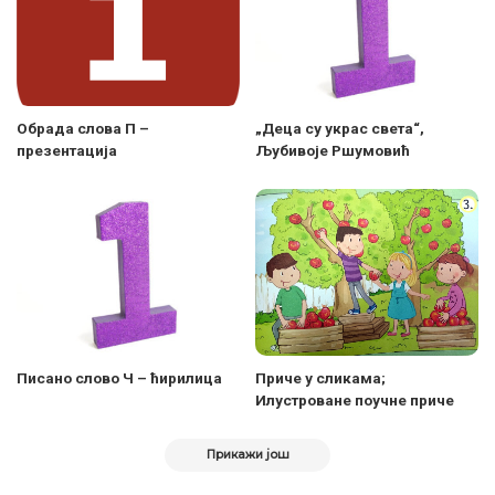
Обрада слова П –
„Деца су украс света“,
презентација
Љубивоје Ршумовић
Писано слово Ч – ћирилица
Приче у сликама;
Илустроване поучне приче
Прикажи још