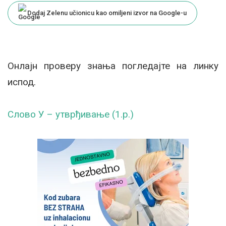
Dodaj Zelenu učionicu kao omiljeni izvor na Google-u
Онлајн проверу знања погледајте на линку
испод.
Слово У – утврђивање (1.р.)