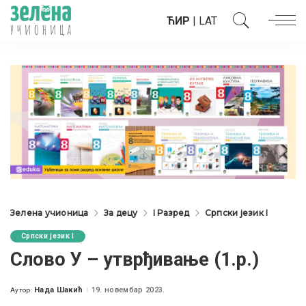
ЋИР
|
LAT
Зелена учионица
За децу
I Разред
Српски језик I
Српски језик I
Слово У – утврђивање (1.р.)
Нада Шакић
19. новембар 2023.
Аутор:
Posted
by