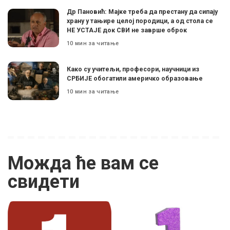
Др Пановић: Мајке треба да престану да сипају
храну у тањире целој породици, а од стола се
НЕ УСТАЈЕ док СВИ не заврше оброк
10 мин за читање
Како су учитељи, професори, научници из
СРБИЈЕ обогатили америчко образовање
10 мин за читање
Можда ће вам се
свидети