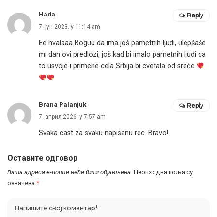
Hada
Reply
7. јун 2023. у 11:14 am
Ee hvalaaa Boguu da ima još pametnih ljudi, ulepšaše
mi dan ovi predlozi, još kad bi imalo pametnih ljudi da
to usvoje i primene cela Srbija bi cvetala od sreće
Brana Palanjuk
Reply
7. април 2026. у 7:57 am
Svaka cast za svaku napisanu rec. Bravo!
Оставите одговор
Ваша адреса е-поште неће бити објављена.
Неопходна поља су
означена
*