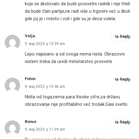
koje se školovalo da bude prosvetni radnik i nije hteli
da bude član partije,ne radi više u trgovini već u školi
gde joj je i mesto i voli i gde su je deca volela.
Velja
Reply
9. мај 2023. у 10:39 am
Lepo napisano a od ovoga nema nista. Obrazovni
sistem treba da uredi ministarstvo prosvete
Foton
Reply
9. мај 2023. у 10:46 am
Ništa od toga,nema para.Visoke cifre,za državu
obrazovanje nije profitabilno već trošak.Gasi svetlo.
Вања
Reply
9. мај 2023. у 11:09 am