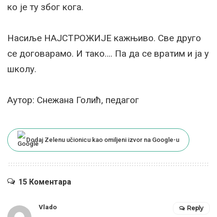
ко је ту због кога.
Насиље НАЈСТРОЖИЈЕ кажњиво. Све друго
се договарамо. И тако…. Па да се вратим и ја у
школу.
Аутор: Снежана Голић, педагог
Dodaj Zelenu učionicu kao omiljeni izvor na Google-u
15 Коментара
Vlado
Reply