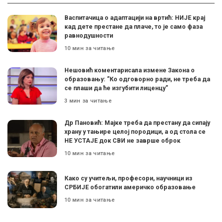
Васпитачица о адаптацији на вртић: НИЈЕ крај
кад дете престане да плаче, то је само фаза
равнодушности
10 мин за читање
Нешовић коментарисала измене Закона о
образовању: ”Ко одговорно ради, не треба да
се плаши да ће изгубити лиценцу”
3 мин за читање
Др Пановић: Мајке треба да престану да сипају
храну у тањире целој породици, а од стола се
НЕ УСТАЈЕ док СВИ не заврше оброк
10 мин за читање
Како су учитељи, професори, научници из
СРБИЈЕ обогатили америчко образовање
10 мин за читање