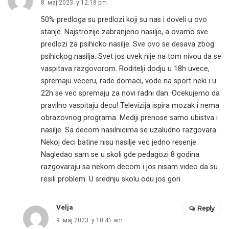
8. мај 2023. у 12:18 pm
50% predloga su predlozi koji su nas i doveli u ovo
stanje. Najstrozije zabranjeno nasilje, a ovamo sve
predlozi za psihicko nasilje. Sve ovo se desava zbog
psihickog nasilja. Svet jos uvek nije na tom nivou da se
vaspitava razgovorom. Roditelji dodju u 18h uvece,
spremaju veceru, rade domaci, vode na sport neki i u
22h se vec spremaju za novi radni dan. Ocekujemo da
pravilno vaspitaju decu! Televizija ispira mozak i nema
obrazovnog programa. Mediji prenose samo ubistva i
nasilje. Sa decom nasilnicima se uzaludno razgovara.
Nekoj deci batine nisu nasilje vec jedno resenje.
Nagledao sam se u skoli gde pedagozi 8 godina
razgovaraju sa nekom decom i jos nisam video da su
resili problem. U srednju skolu odu jos gori.
Velja
Reply
9. мај 2023. у 10:41 am