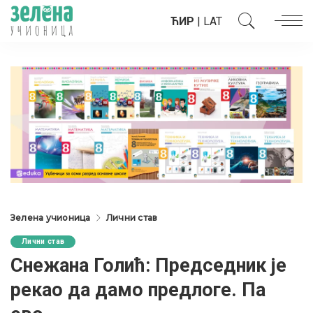
ЋИР
|
LAT
Зелена учионица
Лични став
Лични став
Снежана Голић: Председник је
рекао да дамо предлоге. Па