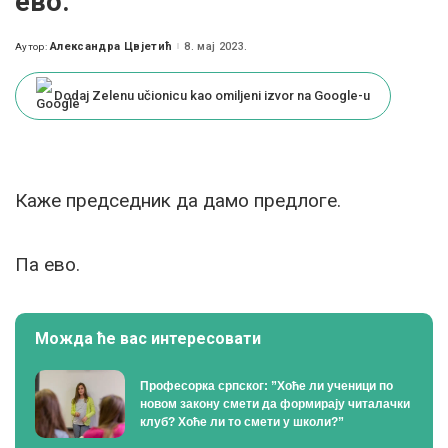
ево.
Александра Цвјетић
8. мај 2023.
Аутор:
Posted
by
Dodaj Zelenu učionicu kao omiljeni izvor na Google-u
Каже председник да дамо предлоге.
Па ево.
Можда ће вас интересовати
Професорка српског: ”Хоће ли ученици по
новом закону смети да формирају читалачки
клуб? Хоће ли то смети у школи?”