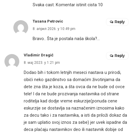
Svaka cast. Komentar istinit cista 10
Tasana Petrovic
Reply
8. април 2026. у 10:49 pm
Bravo.. Šta je postala naša škola?…
Vladimir Dragić
Reply
8. мај 2023. у 1:21 pm
Dodao bih i tokom letnjih meseci nastava u prirodi,
obići neko gazdinstvo sa domaćim životinjama da
dete zna šta je koza, a šta ovca da ne bude od ovce
tele! I da ne bude prozivanja nastavnika od strane
roditelja kad dodje vreme eskurzije(ponuda cene
eskurzije se dostavlja sa naznačenim iznosima kako
za decu tako i za nastavnika, a isti da priloži dokaz da
je sam uplatio svoj iznos za sebe) jer uvek ispadne da
deca plaćaju nastavnikov deo ili nastavnik dobije od