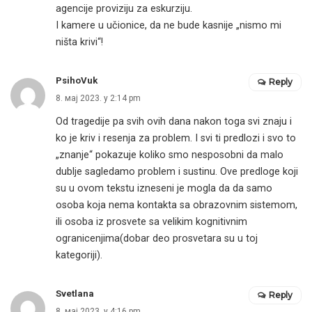
agencije proviziju za eskurziju.
I kamere u učionice, da ne bude kasnije „nismo mi
ništa krivi“!
PsihoVuk
Reply
8. мај 2023. у 2:14 pm
Od tragedije pa svih ovih dana nakon toga svi znaju i
ko je kriv i resenja za problem. I svi ti predlozi i svo to
„znanje“ pokazuje koliko smo nesposobni da malo
dublje sagledamo problem i sustinu. Ove predloge koji
su u ovom tekstu izneseni je mogla da da samo
osoba koja nema kontakta sa obrazovnim sistemom,
ili osoba iz prosvete sa velikim kognitivnim
ogranicenjima(dobar deo prosvetara su u toj
kategoriji).
Svetlana
Reply
8. мај 2023. у 4:16 pm