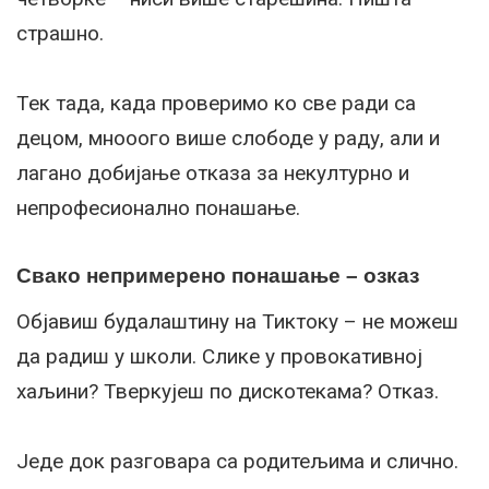
страшно.
Тек тада, када проверимо ко све ради са
децом, мнооого више слободе у раду, али и
лагано добијање отказа за некултурно и
непрофесионално понашање.
Свако непримерено понашање – озказ
Објавиш будалаштину на Тиктоку – не можеш
да радиш у школи. Слике у провокативној
хаљини? Тверкујеш по дискотекама? Отказ.
Једе док разговара са родитељима и слично.