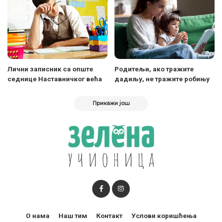
Лични записник са опште
Родитељи, ако тражите
седнице Наставничког већа
дадиљу, не тражите робињу
Прикажи још
О нама
Наш тим
Контакт
Услови коришћења