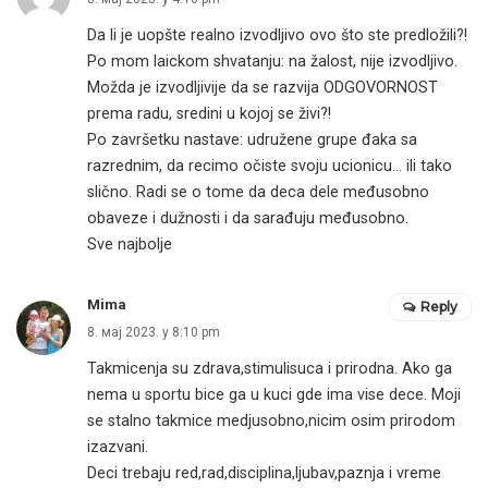
Da li je uopšte realno izvodljivo ovo što ste predložili?!
Po mom laickom shvatanju: na žalost, nije izvodljivo.
Možda je izvodljivije da se razvija ODGOVORNOST
prema radu, sredini u kojoj se živi?!
Po završetku nastave: udružene grupe đaka sa
razrednim, da recimo očiste svoju ucionicu… ili tako
slično. Radi se o tome da deca dele međusobno
obaveze i dužnosti i da sarađuju međusobno.
Sve najbolje
Mima
Reply
8. мај 2023. у 8:10 pm
Takmicenja su zdrava,stimulisuca i prirodna. Ako ga
nema u sportu bice ga u kuci gde ima vise dece. Moji
se stalno takmice medjusobno,nicim osim prirodom
izazvani.
Deci trebaju red,rad,disciplina,ljubav,paznja i vreme