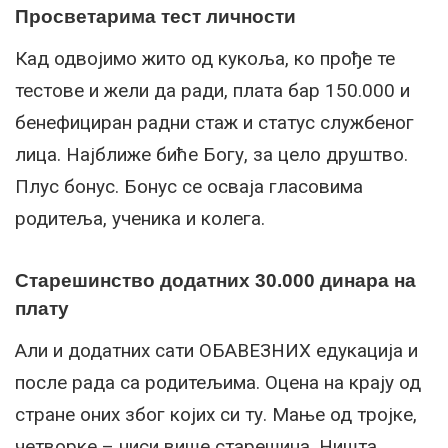
Просветарима тест личности
Кад одвојимо жито од кукоља, ко прође те
тестове и жели да ради, плата бар 150.000 и
бенефициран радни стаж и статус службеног
лица. Најближе биће Богу, за цело друштво.
Плус бонус. Бонус се осваја гласовима
родитеља, ученика и колега.
Старешинство додатних 30.000 динара на
плату
Али и додатних сати ОБАВЕЗНИХ едукација и
после рада са родитељима. Оцена на крају од
стране оних због којих си ту. Мање од тројке,
четворке – ниси више старешина. Ништа