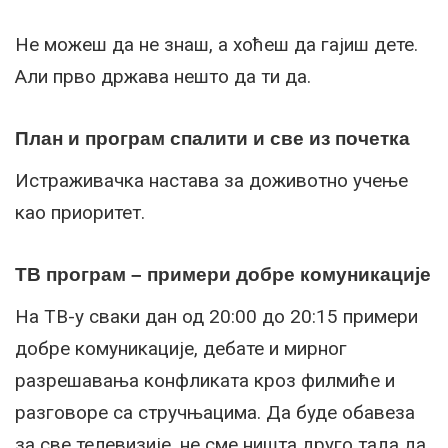
Не можеш да не знаш, а хоћеш да гајиш дете.
Али прво држава нешто да ти да.
План и програм спалити и све из почетка
Истраживачка настава за доживотно учење
као приоритет.
ТВ програм – примери добре комуникације
На ТВ-у сваки дан од 20:00 до 20:15 примери
добре комуникације, дебате и мирног
разрешавања конфликата кроз филмиће и
разговоре са стручњацима. Да буде обавеза
за све телевизије, не сме ништа друго тада да