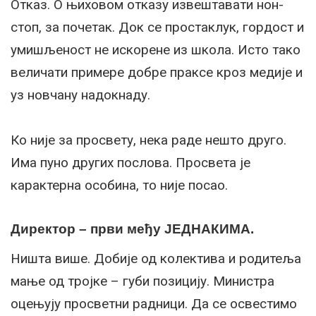
Отказ. О њиховом отказу извештавати нон-
стоп, за почетак. Док се простаклук, гордост и
умишљеност не искорене из школа. Исто тако
величати примере добре праксе кроз медије и
уз новчану надокнаду.
Ко није за просвету, нека раде нешто друго.
Има пуно других послова. Просвета је
карактерна особина, то није посао.
Директор – први међу ЈЕДНАКИМА.
Ништа више. Добије од колектива и родитеља
мање од тројке – губи позицију. Министра
оцењују просветни радници. Да се освестимо