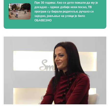
Пре 30 година: Ако се дете пожали да му је
досадно – одмах добије неки посао, ТВ
програм су бирали родитељи, ручало се
заједно, јављање на улици је било
ОБАВЕЗНО