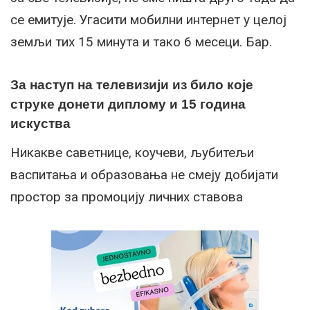
се емитује. Угасити мобилни интернет у целој
земљи тих 15 минута и тако 6 месеци. Бар.
За наступ на телевизији из било које
струке донети диплому и 15 година
искуства
Никакве саветнице, коучеви, љубитељи
васпитања и образовања не смеју добијати
простор за промоцију личних ставова