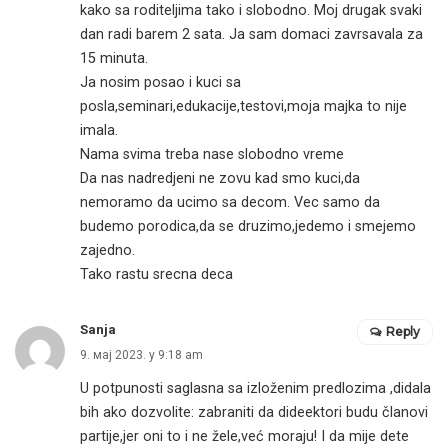
kako sa roditeljima tako i slobodno. Moj drugak svaki
dan radi barem 2 sata. Ja sam domaci zavrsavala za
15 minuta.
Ja nosim posao i kuci sa
posla,seminari,edukacije,testovi,moja majka to nije
imala.
Nama svima treba nase slobodno vreme
Da nas nadredjeni ne zovu kad smo kuci,da
nemoramo da ucimo sa decom. Vec samo da
budemo porodica,da se druzimo,jedemo i smejemo
zajedno.
Tako rastu srecna deca
Sanja
Reply
9. мај 2023. у 9:18 am
U potpunosti saglasna sa izloženim predlozima ,didala
bih ako dozvolite: zabraniti da dideektori budu članovi
partije,jer oni to i ne žele,već moraju! I da mije dete