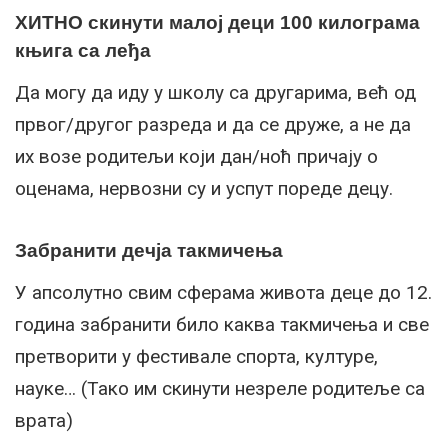
ХИТНО скинути малој деци 100 килограма
књига са леђа
Да могу да иду у школу са другарима, већ од
првог/другог разреда и да се друже, а не да
их возе родитељи који дан/ноћ причају о
оценама, нервозни су и успут пореде децу.
Забранити дечја такмичења
У апсолутно свим сферама живота деце до 12.
година забранити било каква такмичења и све
претворити у фестивале спорта, културе,
науке… (Тако им скинути незреле родитеље са
врата)