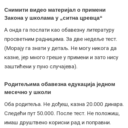
Снимити видео материјал о примени
Закона у школама у „ситна цревца“
А онда га послати као обавезну литературу
просветним радницима. За две недеље тест.
(Морају га знати у детаљ. Не могу никога да
казне, јер много греше у примени и зато нису
заштићени у пуно случајева).
Родитељима обавезна едукација једном
месечно у школи
Оба родитеља. Не дођеш, казна 20.000 динара.
Следећи пут 50.000. После тест. Не положиш,
имаш друштвено корисни рад и поправни.