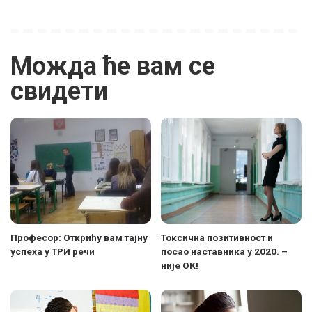
Можда ће вам се
свидети
Професор: Открићу вам тајну
Токсична позитивност и
успеха у ТРИ речи
посао наставника у 2020. –
није ОК!