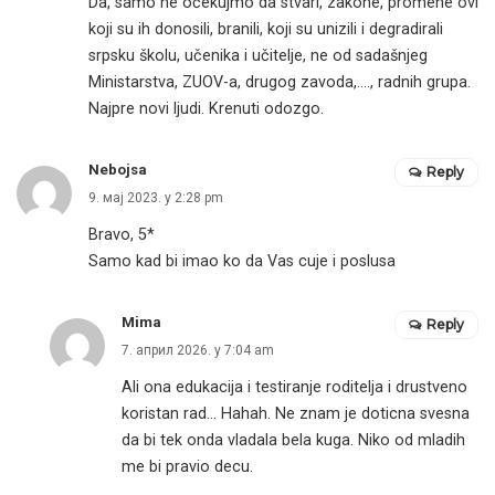
Da, samo ne očekujmo da stvari, zakone, promene ovi
koji su ih donosili, branili, koji su unizili i degradirali
srpsku školu, učenika i učitelje, ne od sadašnjeg
Ministarstva, ZUOV-a, drugog zavoda,…., radnih grupa.
Najpre novi ljudi. Krenuti odozgo.
Nebojsa
Reply
9. мај 2023. у 2:28 pm
Bravo, 5*
Samo kad bi imao ko da Vas cuje i poslusa
Mima
Reply
7. април 2026. у 7:04 am
Ali ona edukacija i testiranje roditelja i drustveno
koristan rad… Hahah. Ne znam je doticna svesna
da bi tek onda vladala bela kuga. Niko od mladih
me bi pravio decu.