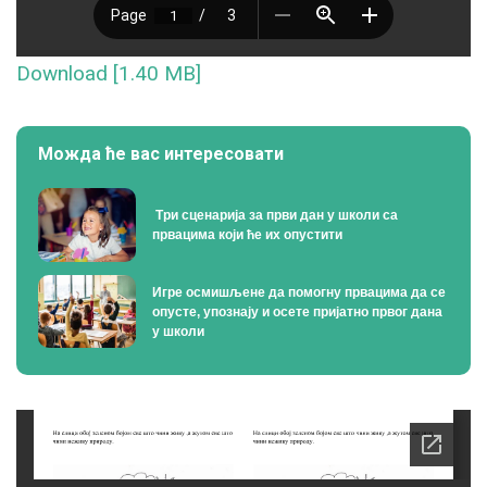
Download [1.40 MB]
Можда ће вас интересовати
Tри сценарија за први дан у школи са
првацима који ће их опустити
Игре осмишљене да помогну првацима да се
опусте, упознају и осете пријатно првог дана
у школи