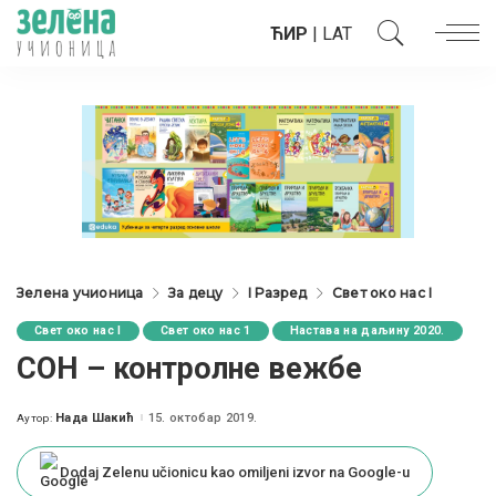
ЋИР
|
LAT
Зелена учионица
За децу
I Разред
Свет око нас I
Свет око нас I
Свет око нас 1
Настава на даљину 2020.
СОН – контролне вежбе
Нада Шакић
15. октобар 2019.
Аутор:
Posted
by
Dodaj Zelenu učionicu kao omiljeni izvor na Google-u