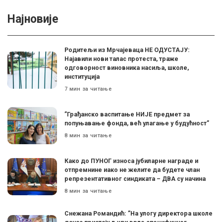
Најновије
Родитељи из Мрчајеваца НЕ ОДУСТАЈУ:
Најавили нови талас протеста, траже
одговорност виновника насиља, школе,
институција
7 мин за читање
”Грађанско васпитање НИЈЕ предмет за
попуњавање фонда, већ улагање у будућност”
8 мин за читање
Како до ПУНОГ износа јубиларне награде и
отпремнине иако не желите да будете члан
репрезентативног синдиката – ДВА су начина
8 мин за читање
Снежана Романдић: ”На улогу директора школе