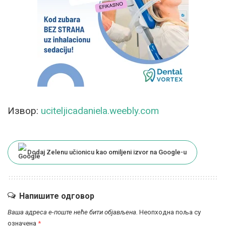
Извор:
uciteljicadaniela.weebly.com
Dodaj Zelenu učionicu kao omiljeni izvor na Google-u
Напишите одговор
Ваша адреса е-поште неће бити објављена.
Неопходна поља су
означена
*