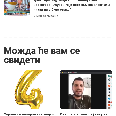
данас пристају људи врло специфичног
карактера. Одувек их је постављала власт, али
никад није било овако”
7 мин за читање
Можда ће вам се
свидети
Управни и неуправни говор –
Ова школа отишла је корак