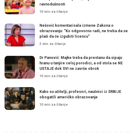
ravnodušnosti
10 min za čitanje
Nešović komentarisala izmene Zakona o
obrazovanju: ”Ko odgovorno radi, ne treba da se
plaši da će izgubiti licencu”
3 min za čitanje
Dr Panović: Majke treba da prestanu da sipaju
hranu u tanjire celoj porodici, a od stola se NE
USTAJE dok SVI ne završe obrok
10 min za čitanje
Kako su učitelji, profesori, naučnici iz SRBIJE
obogatili američko obrazovanje
10 min za čitanje