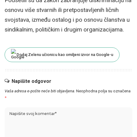
Podsetili su da zakon zabranjuje diskriminaciju na
osnovu više stvarnih ili pretpostavljenih ličnih
svojstava, između ostalog i po osnovu članstva u
sindikalnim, političkim i drugim organizacijama.
Dodaj Zelenu učionicu kao omiljeni izvor na Google-u
Napišite odgovor
Vaša adresa e-pošte neće biti objavljena.
Neophodna polja su označena
*