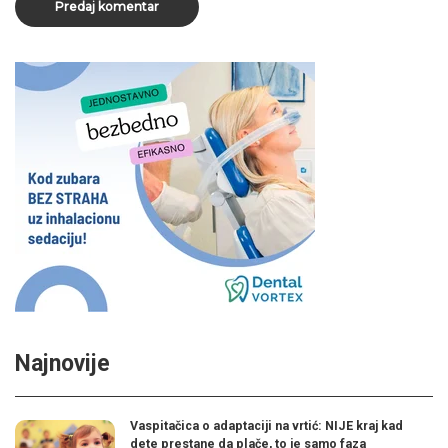
Najnovije
Vaspitačica o adaptaciji na vrtić: NIJE kraj kad
dete prestane da plače, to je samo faza