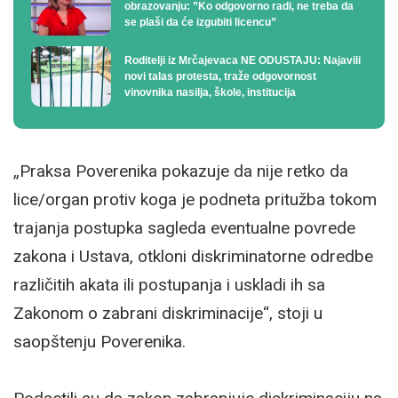
obrazovanju: ”Ko odgovorno radi, ne treba da
se plaši da će izgubiti licencu”
Roditelji iz Mrčajevaca NE ODUSTAJU: Najavili
novi talas protesta, traže odgovornost
vinovnika nasilja, škole, institucija
„Praksa Poverenika pokazuje da nije retko da
lice/organ protiv koga je podneta pritužba tokom
trajanja postupka sagleda eventualne povrede
zakona i Ustava, otkloni diskriminatorne odredbe
različitih akata ili postupanja i uskladi ih sa
Zakonom o zabrani diskriminacije“, stoji u
saopštenju Poverenika.