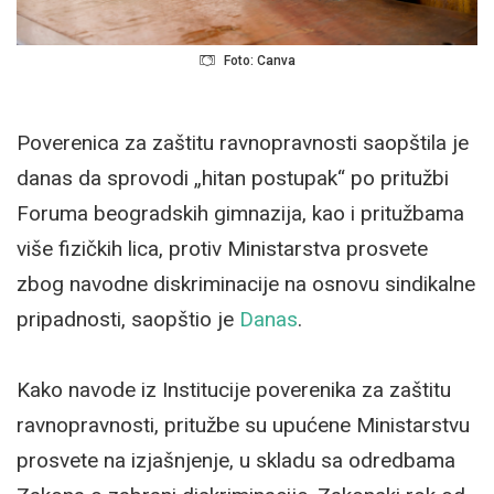
Foto: Canva
Poverenica za zaštitu ravnopravnosti saopštila je
danas da sprovodi „hitan postupak“ po pritužbi
Foruma beogradskih gimnazija, kao i pritužbama
više fizičkih lica, protiv Ministarstva prosvete
zbog navodne diskriminacije na osnovu sindikalne
pripadnosti, saopštio je
Danas
.
Kako navode iz Institucije poverenika za zaštitu
ravnopravnosti, pritužbe su upućene Ministarstvu
prosvete na izjašnjenje, u skladu sa odredbama