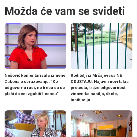
Možda će vam se svideti
Nešović komentarisala izmene
Roditelji iz Mrčajevaca NE
Zakona o obrazovanju: ”Ko
ODUSTAJU: Najavili novi talas
odgovorno radi, ne treba da se
protesta, traže odgovornost
plaši da će izgubiti licencu”
vinovnika nasilja, škole,
institucija