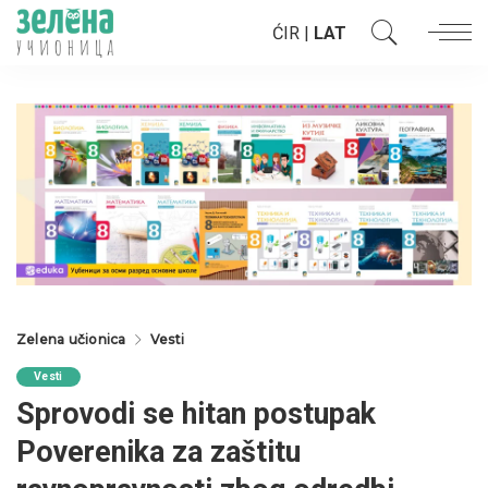
ĆIR
|
LAT
Zelena učionica
Vesti
Vesti
Sprovodi se hitan postupak
Poverenika za zaštitu