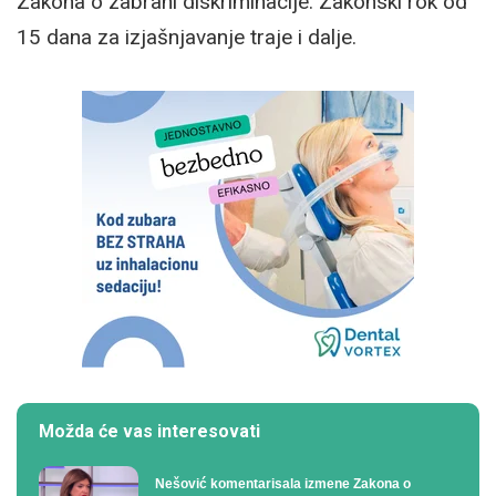
Zakona o zabrani diskriminacije. Zakonski rok od
15 dana za izjašnjavanje traje i dalje.
Možda će vas interesovati
Nešović komentarisala izmene Zakona o