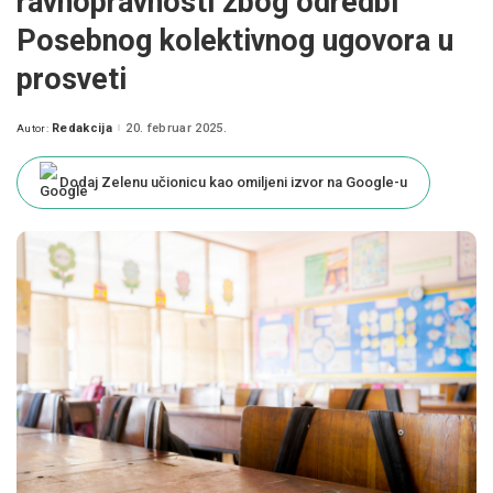
ravnopravnosti zbog odredbi
Posebnog kolektivnog ugovora u
prosveti
Redakcija
20. februar 2025.
Autor:
Posted
by
Dodaj Zelenu učionicu kao omiljeni izvor na Google-u