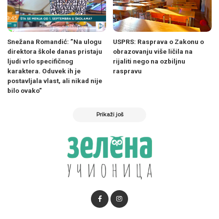
Snežana Romandić: ”Na ulogu
USPRS: Rasprava o Zakonu o
direktora škole danas pristaju
obrazovanju više ličila na
ljudi vrlo specifičnog
rijaliti nego na ozbiljnu
karaktera. Oduvek ih je
raspravu
postavljala vlast, ali nikad nije
bilo ovako”
Prikaži još