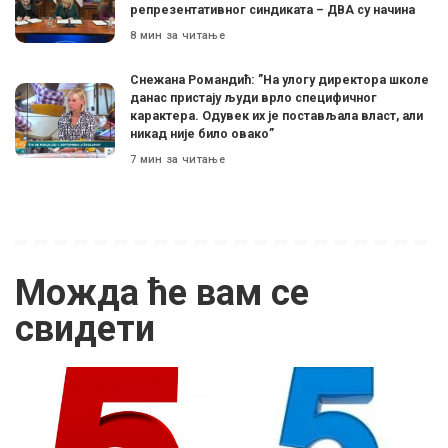
репрезентативног синдиката – ДВА су начина
8 мин за читање
Снежана Романдић: ”На улогу директора школе
данас пристају људи врло специфичног
карактера. Одувек их је постављала власт, али
никад није било овако”
7 мин за читање
Можда ће вам се
свидети