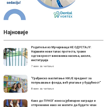
Најновије
Родитељи из Мрчајеваца НЕ ОДУСТАЈУ:
Најавили нови талас протеста, траже
одговорност виновника насиља, школе,
институција
7 мин за читање
”Грађанско васпитање НИЈЕ предмет за
попуњавање фонда, већ улагање у будућност”
8 мин за читање
Како до ПУНОГ износа јубиларне награде и
отпремнине иако не желите да будете члан