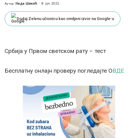
Нада Шакић
8. јул 2022.
Аутор:
Posted
by
Dodaj Zelenu učionicu kao omiljeni izvor na Google-u
Србија у Првом светском рату – тест
Бесплатну онлајн проверу погледајте О
ВДЕ