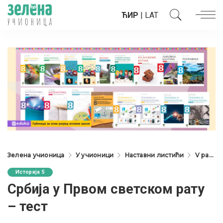
ЋИР
|
LAT
Зелена учионица
У учионици
Наставни листићи
V разред
Историја 5
Србија у Првом светском рату
– тест