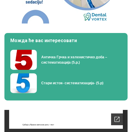
Можда ће вас интересовати
Античка Грчка и хеленистичко доба –
систематизација (5.р.)
Стари исток- систематизација- (5.р)