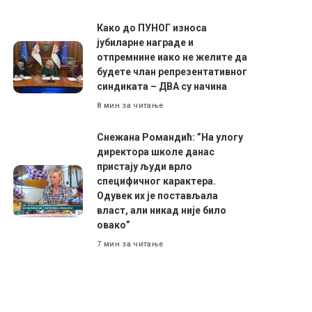
Како до ПУНОГ износа
јубиларне награде и
отпремнине иако не желите да
будете члан репрезентативног
синдиката – ДВА су начина
8 мин за читање
Снежана Романдић: ”На улогу
директора школе данас
пристају људи врло
специфичног карактера.
Одувек их је постављала
власт, али никад није било
овако”
7 мин за читање