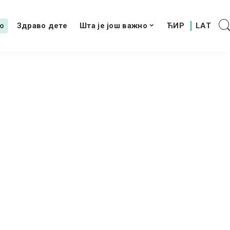
о
Здраво дете
Шта је још важно