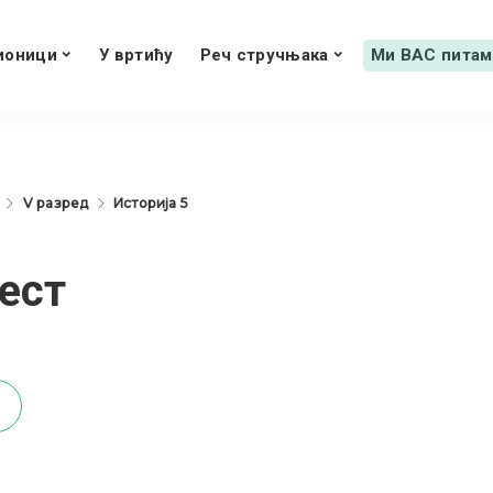
ионици
У вртићу
Реч стручњака
Ми ВАС питам
V разред
Историја 5
ест