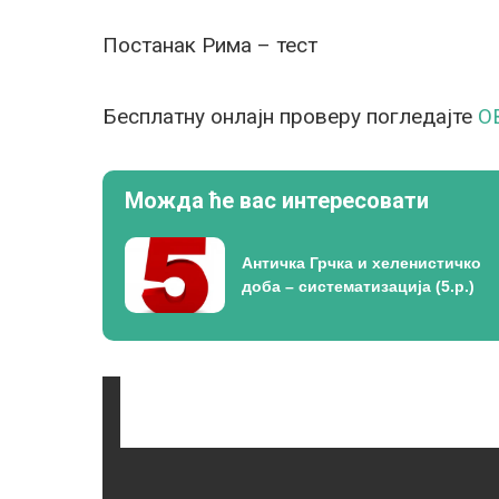
Постанак Рима – тест
Бесплатну онлајн проверу погледајте
О
Можда ће вас интересовати
Античка Грчка и хеленистичко
доба – систематизација (5.р.)