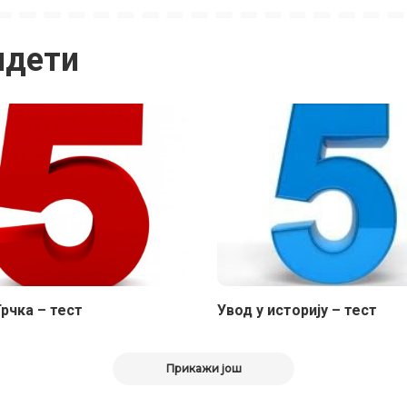
идети
рчка – тест
Увод у историју – тест
Прикажи још