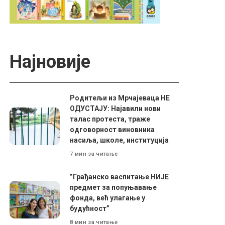
Најновије
Родитељи из Мрчајеваца НЕ
ОДУСТАЈУ: Најавили нови
талас протеста, траже
одговорност виновника
насиља, школе, институција
7 мин за читање
”Грађанско васпитање НИЈЕ
предмет за попуњавање
фонда, већ улагање у
будућност”
8 мин за читање