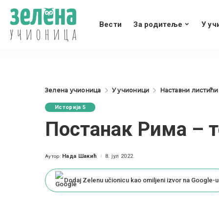
Вести
За родитеље
У уч
Зелена учионица
У учионици
Наставни листићи
Историја 5
Постанак Рима – т
Нада Шакић
8. јул 2022.
Аутор:
Posted
by
Dodaj Zelenu učionicu kao omiljeni izvor na Google-u