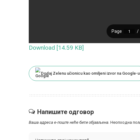
Download [14.59 KB]
Dodaj Zelenu učionicu kao omiljeni izvor na Google-u
Напишите одговор
Ваша адреса е-поште неће бити објављена.
Неопходна пољ