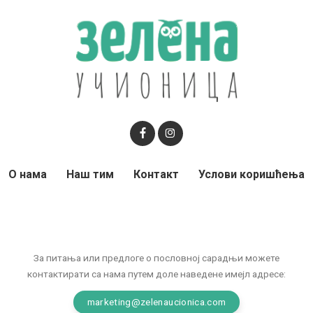
О нама
Наш тим
Контакт
Услови коришћења
За питања или предлоге о пословној сарадњи можете
контактирати са нама путем доле наведене имејл адресе:
marketing@zelenaucionica.com