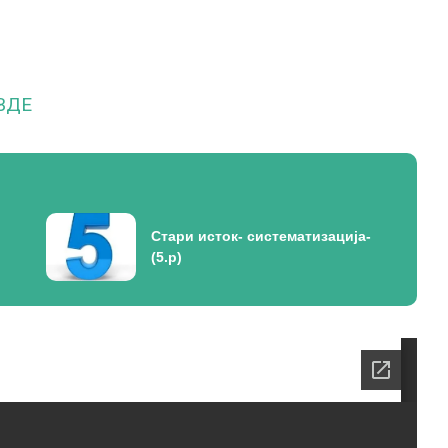
ВДЕ
Стари исток- систематизација-
(5.р)