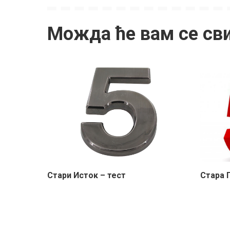
Можда ће вам се св
Стари Исток – тест
Стара Г