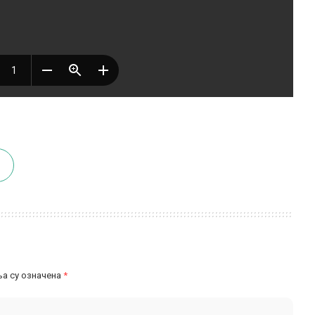
а су означена
*