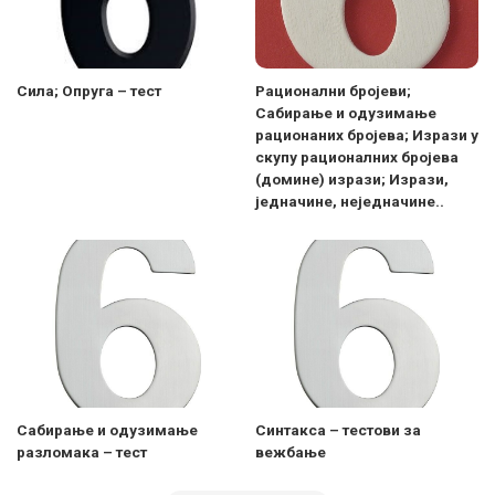
Сила; Опруга – тест
Рационални бројеви;
Сабирање и одузимање
рационаних бројева; Изрази у
скупу рационалних бројева
(домине) изрази; Изрази,
једначине, неједначине..
Сабирање и одузимање
Синтакса – тестови за
разломака – тест
вежбање