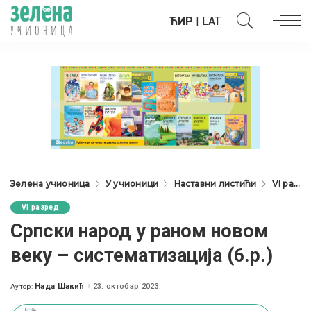
ЋИР
|
LAT
Зелена учионица
У учионици
Наставни листићи
VI разред
VI разред
Српски народ у раном новом
веку – систематизација (6.р.)
Нада Шакић
23. октобар 2023.
Аутор:
Posted
by