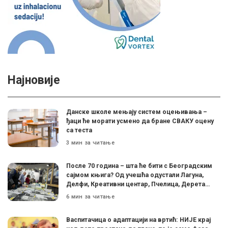
Најновије
Данске школе мењају систем оцењивања –
ђаци ће морати усмено да бране СВАКУ оцену
са теста
3 мин за читање
После 70 година – шта ће бити с Београдским
сајмом књига? Од учешћа одустали Лагуна,
Делфи, Креативни центар, Пчелица, Дерета…
6 мин за читање
Васпитачица о адаптацији на вртић: НИЈЕ крај