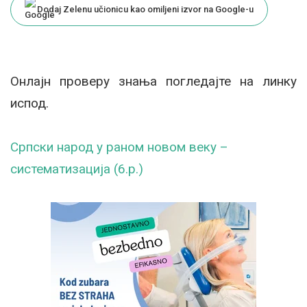
Dodaj Zelenu učionicu kao omiljeni izvor na Google-u
Онлајн проверу знања погледајте на линку
испод.
Српски народ у раном новом веку –
систематизација (6.р.)