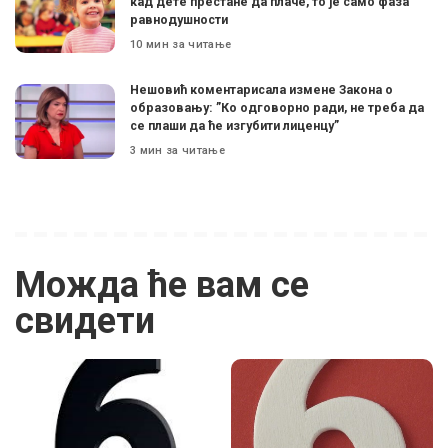
кад дете престане да плаче, то је само фаза
равнодушности
10 мин за читање
Нешовић коментарисала измене Закона о
образовању: ”Ко одговорно ради, не треба да
се плаши да ће изгубити лиценцу”
3 мин за читање
Можда ће вам се
свидети