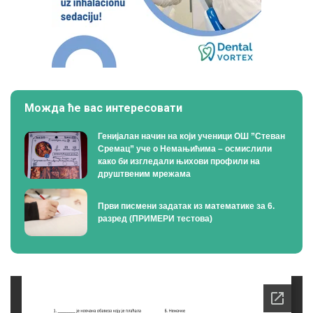
Можда ће вас интересовати
Генијалан начин на који ученици ОШ ”Стеван
Сремац” уче о Немањићима – осмислили
како би изгледали њихови профили на
друштвеним мрежама
Први писмени задатак из математике за 6.
разред (ПРИМЕРИ тестова)