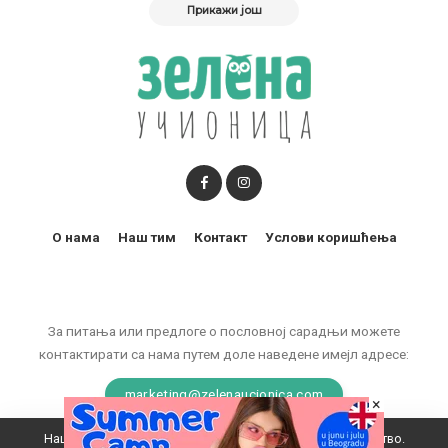
Прикажи још
О нама
Наш тим
Контакт
Услови коришћења
За питања или предлоге о пословној сарадњи можете
контактирати са нама путем доле наведене имејл адресе:
marketing@zelenaucionica.com
×
Наш вебсајт користи колачиће да побољша ваше искуство.