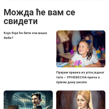
Можда ће вам се
свидети
Које боје ће бити очи ваше
бебе?
Пријем првака из угла једног
тате – УРНЕБЕСНА прича о
првом дану школе