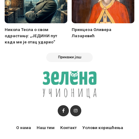
Никола Тесла о свом
Принцеза Оливера
одрастању: „ЈЕДИНИ пут
Лазаревић
када ме је отац ударио“
Прикажи још
О нама
Наш тим
Контакт
Услови коришћења