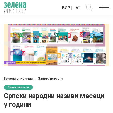
ЋИР
|
LAT
Зелена учионица
Занимљивости
Занимљивости
Српски народни називи месеци
у години