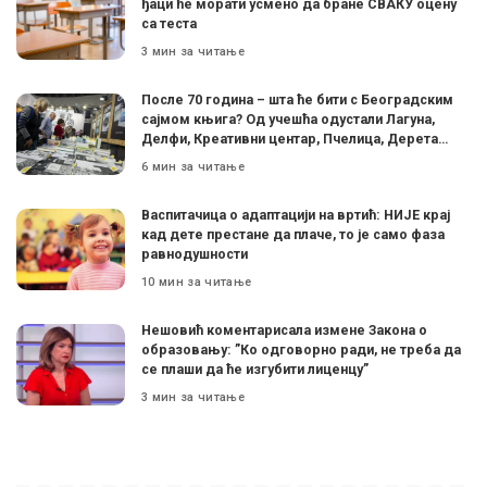
ђаци ће морати усмено да бране СВАКУ оцену
са теста
3 мин за читање
После 70 година – шта ће бити с Београдским
сајмом књига? Од учешћа одустали Лагуна,
Делфи, Креативни центар, Пчелица, Дерета…
6 мин за читање
Васпитачица о адаптацији на вртић: НИЈЕ крај
кад дете престане да плаче, то је само фаза
равнодушности
10 мин за читање
Нешовић коментарисала измене Закона о
образовању: ”Ко одговорно ради, не треба да
се плаши да ће изгубити лиценцу”
3 мин за читање