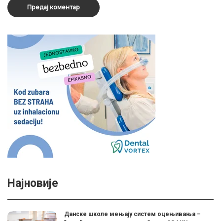
Најновије
Данске школе мењају систем оцењивања –