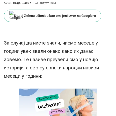
Нада Шакић
23. август 2013.
Аутор:
Posted
by
Dodaj Zelenu učionicu kao omiljeni izvor na Google-u
За случај да нисте знали, нисмо месеце у
години увек звали онако како их данас
зовемо. Те називе преузели смо у новијој
историји, а ово су српски народни називи
месеци у години: