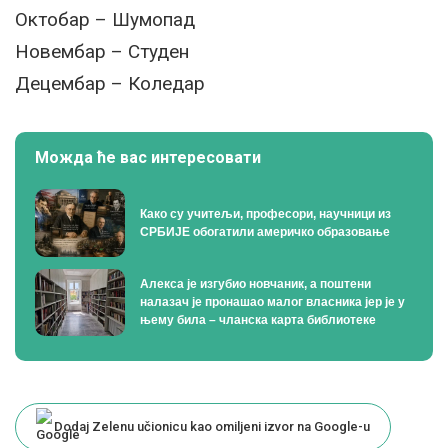
Октобар – Шумопад
Новембар – Студен
Децембар – Коледар
Можда ће вас интересовати
Како су учитељи, професори, научници из
СРБИЈЕ обогатили америчко образовање
Алекса је изгубио новчаник, а поштени
налазач је пронашао малог власника јер је у
њему била – чланска карта библиотеке
Dodaj Zelenu učionicu kao omiljeni izvor na Google-u