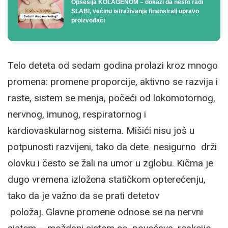
Opsesija KOLAGENOM – dokazi da nešto radi
SLABI, većinu istraživanja finansirali upravo
proizvođači
Telo deteta od sedam godina prolazi kroz mnogo
promena: promene proporcije, aktivno se razvija i
raste, sistem se menja, počeći od lokomotornog,
nervnog, imunog, respiratornog i
kardiovaskularnog sistema. Mišići nisu još u
potpunosti razvijeni, tako da dete nesigurno drži
olovku i često se žali na umor u zglobu. Kičma je
dugo vremena izložena statičkom opterećenju,
tako da je važno da se prati detetov
položaj. Glavne promene odnose se na nervni