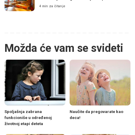
4 min za čitanje
Možda će vam se svideti
Spoljašnja zabrana
Naučite da pregovarate kao
funkcioniše u određenoj
deca!
životnoj etapi deteta