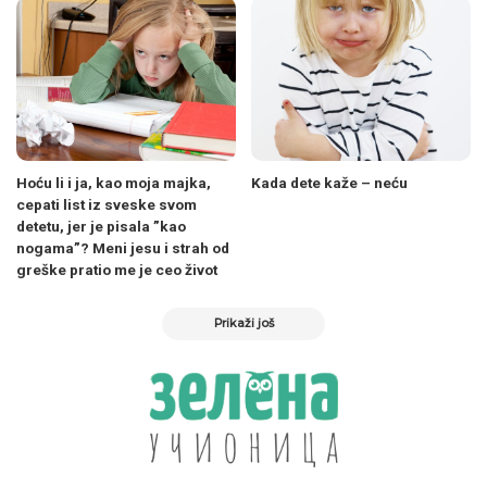
Hoću li i ja, kao moja majka,
Kada dete kaže – neću
cepati list iz sveske svom
detetu, jer je pisala ”kao
nogama”? Meni jesu i strah od
greške pratio me je ceo život
Prikaži još