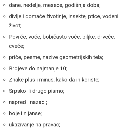
dane, nedelje, mesece, godišnja doba;
divlje i domaće životinje, insekte, ptice, vodeni
život;
Povrće, voće, bobičasto voće, biljke, drveće,
cveće;
priče, pesme, nazive geometrijskih tela;
Brojeve do najmanje 10;
Znake plus i minus, kako da ih koriste;
Srpsko ili drugo pismo;
napred i nazad ;
boje i nijanse;
ukazivanje na pravac;