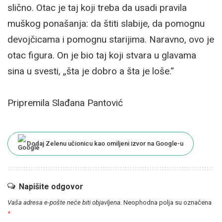
slično. Otac je taj koji treba da usadi pravila
muškog ponašanja: da štiti slabije, da pomognu
devojčicama i pomognu starijima. Naravno, ovo je
otac figura. On je bio taj koji stvara u glavama
sina u svesti, „šta je dobro a šta je loše.“
Pripremila Slađana Pantović
Dodaj Zelenu učionicu kao omiljeni izvor na Google-u
Napišite odgovor
Vaša adresa e-pošte neće biti objavljena.
Neophodna polja su označena
*