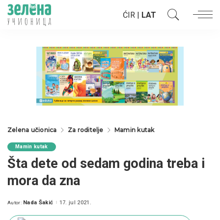
ĆIR
|
LAT
Zelena učionica
Za roditelje
Mamin kutak
Mamin kutak
Šta dete od sedam godina treba i
mora da zna
Nada Šakić
17. jul 2021.
Autor:
Posted
by