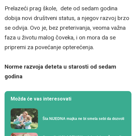
Prelazeći prag škole, dete od sedam godina
dobija novi društveni status, a njegov razvoj brzo
se odvija. Ovo je, bez preterivanja, veoma važna
faza u životu malog čoveka, i on mora da se
pripremi za povećanje opterećenja.
Norme razvoja deteta u starosti od sedam
godina
Možda će vas interesovati
Šta NIJEDNA majka ne bi smela sebi da dozvoli