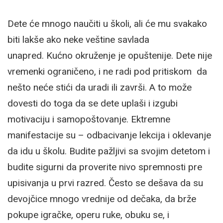
Dete će mnogo naučiti u školi, ali će mu svakako
biti lakše ako neke veštine savlada
unapred. Kućno okruženje je opuštenije. Dete nije
vremenki ograničeno, i ne radi pod pritiskom da
nešto neće stići da uradi ili završi. A to može
dovesti do toga da se dete uplaši i izgubi
motivaciju i samopoštovanje. Ektremne
manifestacije su – odbacivanje lekcija i oklevanje
da idu u školu. Budite pažljivi sa svojim detetom i
budite sigurni da proverite nivo spremnosti pre
upisivanja u prvi razred. Često se dešava da su
devojčice mnogo vrednije od dečaka, da brže
pokupe igračke, operu ruke, obuku se, i