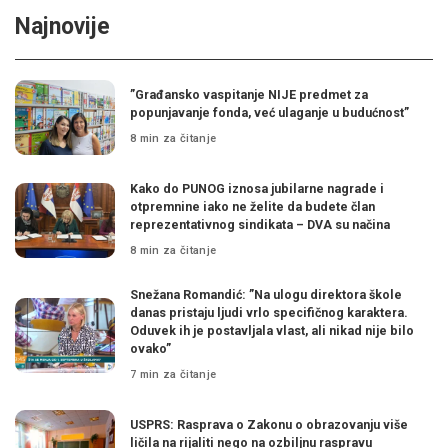
Najnovije
”Građansko vaspitanje NIJE predmet za
popunjavanje fonda, već ulaganje u budućnost”
8 min za čitanje
Kako do PUNOG iznosa jubilarne nagrade i
otpremnine iako ne želite da budete član
reprezentativnog sindikata – DVA su načina
8 min za čitanje
Snežana Romandić: ”Na ulogu direktora škole
danas pristaju ljudi vrlo specifičnog karaktera.
Oduvek ih je postavljala vlast, ali nikad nije bilo
ovako”
7 min za čitanje
USPRS: Rasprava o Zakonu o obrazovanju više
ličila na rijaliti nego na ozbiljnu raspravu