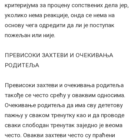
критеријума за процену сопствених дела јер,
уколико нема реакције, онда се нема на
основу чега одредити да ли је поступак
пожељан или није.
ПРЕВИСОКИ ЗАХТЕВИ И ОЧЕКИВАЊА
РОДИТЕЉА
Превисоки захтеви и очекивања родитеља
такође се често срећу у оваквим односима.
Очекивање родитеља да има сву дететову
пажњу у сваком тренутку као и да проводе
сваки слободан тренутак заједно је веома
често. Овакви захтеви често су праћени