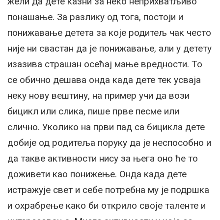
жели да дете казни за неко неприхватљиво
понашање. За разлику од тога, постоји и
понижавање детета за које родитељ чак често
није ни свастан да је понижавање, али у детету
изазива страшан осећај мање вредности. То
се обично дешава онда када дете тек усваја
неку нову вештину, на пример учи да вози
бицикл или слика, пише прве песме или
слично. Уколико на први пад са бицикла дете
добије од родитеља поруку да је неспособно и
да такве активности нису за њега оно ће то
доживети као понижење. Онда када дете
истражује свет и себе потребна му је подршка
и охрабрење како би открило своје таленте и