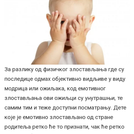
За разлику од физичког злостављања где су
последице одмах објективно видљиве у виду
модрица или ожиљака, код емотивног
злостављања ови ожиљци су унутрашњи, те
самим тим и теже доступни посматрању. Дете
које је емотивно злостављано од стране
родитеља ретко ће то признати, чак ће ретко