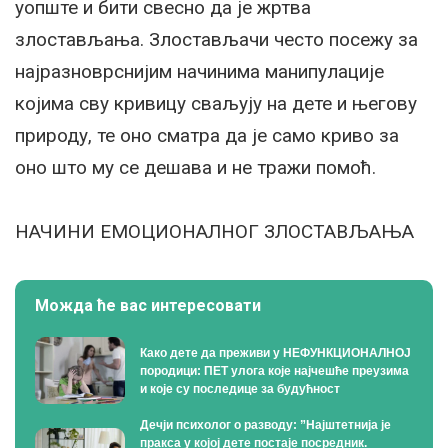
уопште и бити свесно да је жртва
злостављања. Злостављачи често посежу за
најразноврснијим начинима манипулације
којима сву кривицу сваљују на дете и његову
природу, те оно сматра да је само криво за
оно што му се дешава и не тражи помоћ.
НАЧИНИ ЕМОЦИОНАЛНОГ ЗЛОСТАВЉАЊА
Можда ће вас интересовати
Како дете да преживи у НЕФУНКЦИОНАЛНОЈ
породици: ПЕТ улога које најчешће преузима
и које су последице за будућност
Дечји психолог о разводу: ”Најштетнија је
пракса у којој дете постаје посредник.