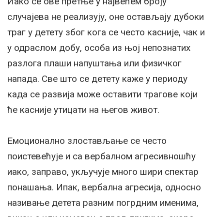
Иако се ове претње у највећем броју
случајева не реализују, оне остављају дубоки
траг у детету због кога се често касније, чак и
у одраслом добу, особа из њој непознатих
разлога плаши напуштања или физичког
напада. Све што се детету каже у периоду
када се развија може оставити трагове који
ће касније утицати на његов живот.
Емоционално злостављање се често
поистевећује и са вербалном агресивношћу
иако, заправо, укључује много шири спектар
понашања. Ипак, вербална агресија, односно
називање детета разним погрдним именима,