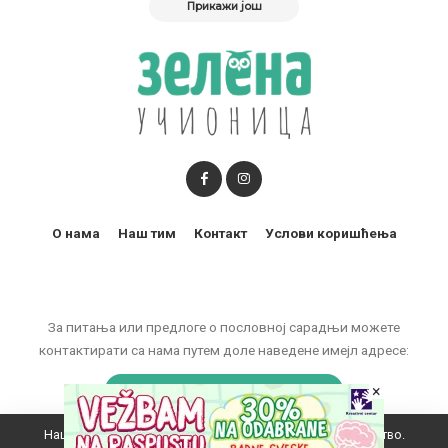
Прикажи још
О нама
Наш тим
Контакт
Услови коришћења
За питања или предлоге о пословној сарадњи можете
контактирати са нама путем доле наведене имејл адресе:
×
marketing@zelenaucionica.com
Наш вебсајт користи колачиће да побољша ваше искуство.