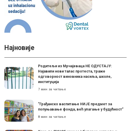
Најновије
Родитељи из Мрчајеваца НЕ ОДУСТАЈУ:
Најавили нови талас протеста, траже
одговорност виновника насиља, школе,
институција
7 мин за читање
”Грађанско васпитање НИЈЕ предмет за
попуњавање фонда, већ улагање у будућност”
8 мин за читање