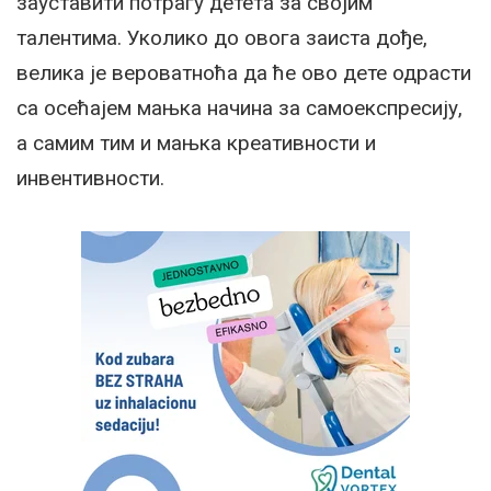
зауставити потрагу детета за својим
талентима. Уколико до овога заиста дође,
велика је вероватноћа да ће ово дете одрасти
са осећајем мањка начина за самоекспресију,
а самим тим и мањка креативности и
инвентивности.