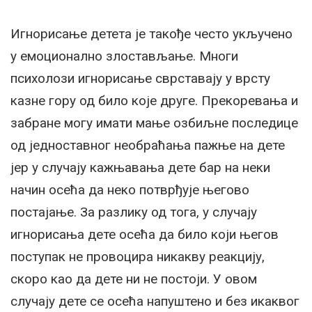
Игнорисање детета је такође често укључено
у емоционално злостављање. Многи
психолози игнорисање сврставају у врсту
казне гору од било које друге. Прекоревања и
забране могу имати мање озбиљне последице
од једноставног необраћања пажње на дете
јер у случају кажњавања дете бар на неки
начин осећа да неко потврђује његово
постајање. За разлику од тога, у случају
игнорисања дете осећа да било који његов
поступак не провоцира никакву реакцију,
скоро као да дете ни не постоји. У овом
случају дете се осећа напуштено и без икаквог