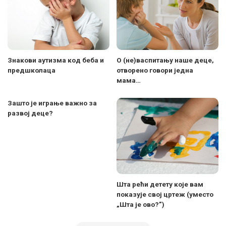
Знакови аутизма код беба и
О (не)васпитању наше деце,
предшколаца
отворено говори једна
мама…
Зашто је играње важно за
развој деце?
Шта рећи детету које вам
показује свој цртеж (уместо
„Шта је ово?”)