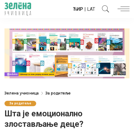
ЋИР
|
LAT
Зелена учионица
За родитеље
За родитеље
Шта је емоционално
злостављање деце?