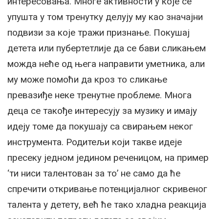
интересовања. Многе активности у које се
упушта у том тренутку делују му као значајни
подвизи за које тражи признање. Покушај
детета или пубертетлије да се бави сликањем
можда неће од њега направити уметника, али
му може помоћи да кроз то сликање
превазиђе неке тренутне проблеме. Многа
деца се такође интересују за музику и имају
идеју томе да покушају са свирањем неког
инструмента. Родитељи који такве идеје
пресеку једном једином реченицом, на пример
‘ти ниси талентован за то’ не само да ће
спречити откривање потенцијалног скривеног
талента у детету, већ ће тако хладна реакција