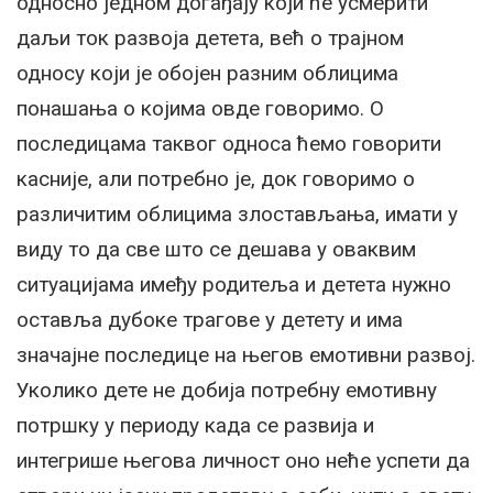
односно једном догађају који ће усмерити
даљи ток развоја детета, већ о трајном
односу који је обојен разним облицима
понашања о којима овде говоримо. О
последицама таквог односа ћемо говорити
касније, али потребно је, док говоримо о
различитим облицима злостављања, имати у
виду то да све што се дешава у оваквим
ситуацијама имеђу родитеља и детета нужно
оставља дубоке трагове у детету и има
значајне последице на његов емотивни развој.
Уколико дете не добија потребну емотивну
потршку у периоду када се развија и
интегрише његова личност оно неће успети да