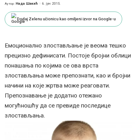
Нада Шакић
6. јун 2015.
Аутор:
Posted
by
Dodaj Zelenu učionicu kao omiljeni izvor na Google-u
Емоционално злостављање је веома тешко
прецизно дефинисати. Постоје бројни облици
понашања по којима се ова врста
злостављања може препознати, као и бројни
начини на које жртва може реаговати.
Препознавање је додатно отежано
могућношћу да се превиде последице
злостављања.