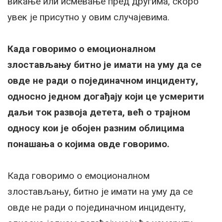
викање или исмевање пред другима, скоро
увек је присутно у овим случајевима.
Када говоримо о емоционалном
злостављању битно је имати на уму да се
овде не ради о појединачном инциденту,
односно једном догађају који це усмерити
даљи ток развоја детета, већ о трајном
односу кои је обојен разним облицима
понашања о којима овде говоримо.
Када говоримо о емоционалном
злостављању, битно је имати на уму да се
овде не ради о појединачном инциденту,