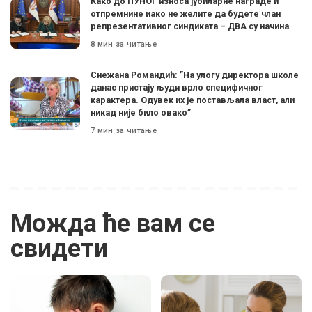
Како до ПУНОГ износа јубиларне награде и
отпремнине иако не желите да будете члан
репрезентативног синдиката – ДВА су начина
8 мин за читање
Снежана Романдић: ”На улогу директора школе
данас пристају људи врло специфичног
карактера. Одувек их је постављала власт, али
никад није било овако”
7 мин за читање
Можда ће вам се
свидети