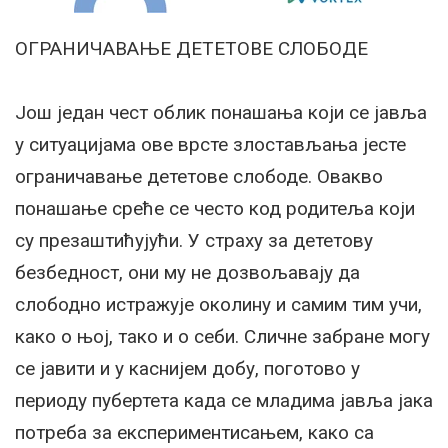
ОГРАНИЧАВАЊЕ ДЕТЕТОВЕ СЛОБОДЕ
Још један чест облик понашања који се јавља
у ситуацијама ове врсте злостављања јесте
ограничавање дететове слободе. Овакво
понашање среће се често код родитеља који
су презаштићујући. У страху за дететову
безбедност, они му не дозвољавају да
слободно истражује околину и самим тим учи,
како о њој, тако и о себи. Сличне забране могу
се јавити и у каснијем добу, поготово у
периоду пубертета када се младима јавља јака
потреба за експериментисањем, како са