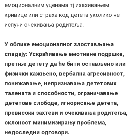
емоционалним уценама тј изазивањем
кривице или страха код детета уколико не
испуни очекивања родитеља.
У облике емоционалног злостављања
спадају: Ускраћивање емотивне подршке,
претње детету да ће бити остављено или
физички кажњено, вербална агресивност,
понижавање, непризнавања дететових
талената и способности, ограничавање
дететове слободе, игнорисање детета,
превисоки захтеви и очекивања родитеља,
склоност минимизирању проблема,
недоследни одговори.