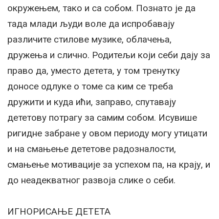
окружењем, тако и са собом. Познато је да
тада млади људи воле да испробавају
различите стилове музике, облачења,
дружења и слично. Родитељи који себи дају за
право да, уместо детета, у том тренутку
доносе одлуке о томе са ким се треба
дружити и куда ићи, заправо, спутавају
дететову потрагу за самим собом. Исувише
ригидне забране у овом периоду могу утицати
и на смањење дететове радозналости,
смањење мотивације за успехом па, на крају, и
до неадекватног развоја слике о себи.
ИГНОРИСАЊЕ ДЕТЕТА