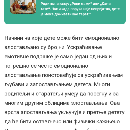
Родитељи кажу: „Реци мами“ или „Кажи
тати“. Чак и када порука није непријатна, дете
је може доживети као терет.”
Начини на које дете може бити емоционално
злостављано су бројни. Ускраћивање
емотивне подршке је само један од њих и
погрешно се често емоционално
злостављање поистовећује са ускраћивањем
љубави и запостављањем детета. Многи
родитељи и старатељи умеју да посегну и за
многим другим облицима злостављања. Ова
врста злостављања укључује и претње детету
да ће бити остављено или физички кажњено.