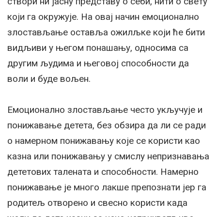
створи ни јасну представу о себи, нити о свету
који га окружује. На овај начин емоционално
злостављање оставља ожилљке који ће бити
видљиви у његом понашању, односима са
другим људима и његовој способности да
воли и буде вољен.
Емоционално злостављање често укључује и
понижавање детета, без обзира да ли се ради
о намерном понижавању које се користи као
казна или понижавању у смислу непризнавања
дететових талената и способности. Намерно
понижавање је много лакше препознати јер га
родитељ отворено и свесно користи када