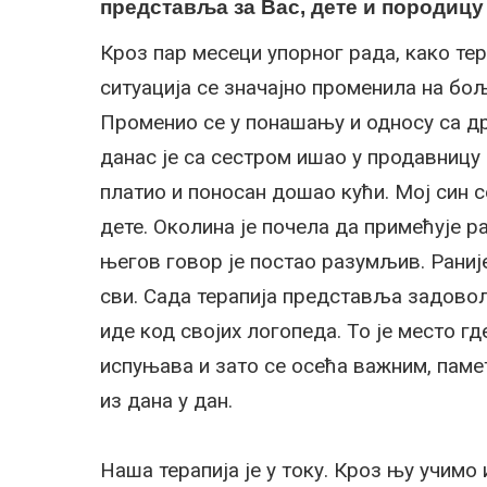
представља за Вас, дете и породиц
Кроз пар месеци упорног рада, како тер
ситуација се значајно променила на бољ
Променио се у понашању и односу са др
данас је са сестром ишао у продавницу
платио и поносан дошао кући. Мој син с
дете. Околина је почела да примећује р
његов говор је постао разумљив. Раније
сви. Сада терапија представља задовољ
иде код својих логопеда. То је место гд
испуњава и зато се осећа важним, пам
из дана у дан.
Наша терапија је у току. Кроз њу учимо 