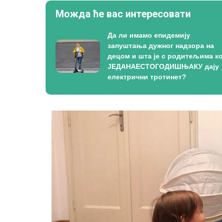
Можда ће вас интересовати
Да ли имамо епидемију
запуштања дужног надзора на
децом и шта је с родитељима ко
ЈЕДАНАЕСТОГОДИШЊАКУ дају
електрични тротинет?