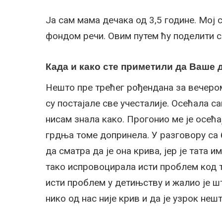
Ја сам мама дечака од 3,5 године. Мо
фондом речи. Овим путем ћу поделити св
Када и како сте приметили да Ваше 
Нешто пре трећег рођендана за вечеро
су постајале све учесталије. Осећала с
нисам знала како. Прогонио ме је осећај
грдња томе допринела. У разговору са 
да сматра да је она крива, јер је тата 
тако испровоцирала исти проблем код та
исти проблем у детињству и жалио је ш
нико од нас није крив и да је узрок неш