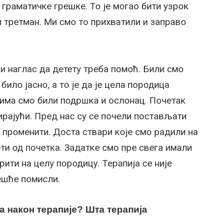
граматичке грешке. То је могао бити узрок
и третман. Ми смо то прихватили и заправо
и наглас да детету треба помоћ. Били смо
било јасно, а то је да је цела породица
гима смо били подршка и ослонац. Почетак
рирајући. Пред нас су се почели постављати
а променити. Доста ствари које смо радили на
ети од почетка. Задатке смо пре свега имали
рити на целу породицу. Терапија се није
чешће помисли.
 након терапије? Шта терапија