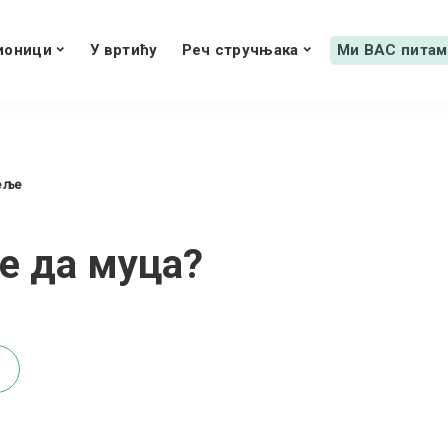
ионици
У вртићу
Реч стручњака
Ми ВАС питам
еље
е да муца?