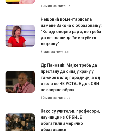
10 мин за читање
Нешовић коментарисала
измене Закона о образовању:
”Ко одговорно ради, не треба
да се плаши да ће изгубити
лиценцу”
3 мин за читање
Др Пановић: Мајке треба да
престану да сипају храну у
тањире целој породици, а од
стола се НЕ УСТАЈЕ док СВИ
не заврше оброк
10 мин за читање
Како су учитељи, професори,
научници из СРБИЈЕ
обогатили америчко
образовање