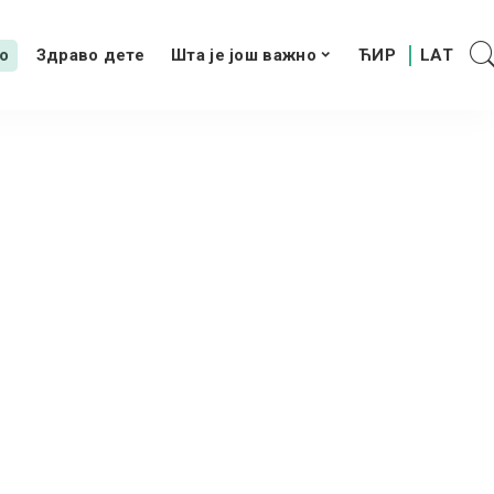
о
Здраво дете
Шта је још важно