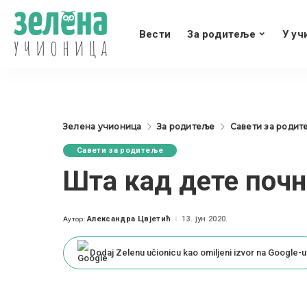
Вести
За родитеље
У уч
Зелена учионица
За родитеље
Савети за родит
Савети за родитеље
Шта кад дете почн
Александра Цвјетић
13. јун 2020.
Аутор:
Posted
by
Dodaj Zelenu učionicu kao omiljeni izvor na Google-u