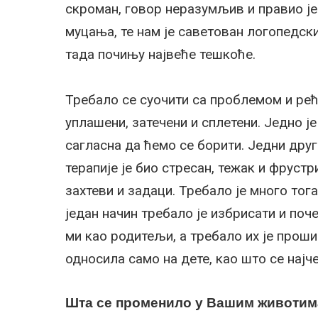
скроман, говор неразумљив и правио је 
муцања, те нам је саветован логопедск
тада почињу највеће тешкоће.
Требало се суочити са проблемом и рећ
уплашени, затечени и сплетени. Једно је 
сагласна да ћемо се борити. Једни дру
терапије је био стресан, тежак и фруст
захтеви и задаци. Требало је много тог
један начин требало је избрисати и поч
ми као родитељи, а требало их је проши
односила само на дете, као што се нај
Шта се променило у Вашим животима