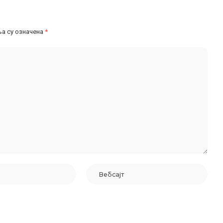
а су означена
*