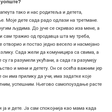
у уопште?
апеута тако и нас родитеља и детета,
е. Моје дете сада радо одлази на третмане.
угим људима. До јуче се скривао иза мене, а
 и сам тражио од продавца шта му треба,
е отворио и постао једно весело и насмејано
азлику. Сада жели да комуницира са свима, а
 су га разумели укућани, а сада га разумеју
ство и мени и детету. Он се осећа важним јер
е он има прилику да учи, има задатке које
етним, успешним. Његово самопоуздање расте
и ја и дете. Ја сам спокојнија као мама када