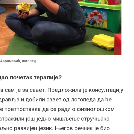
 Аврамовић, логопед
дао почетак терапије?
ла сам је за савет. Предложила је консултацију
дравља и добили савет од логопеда да ће
 је претпоставка да се ради о физиолошком
затражили још једно мишљење стручњака.
ољно развијен језик. Његов речник је био