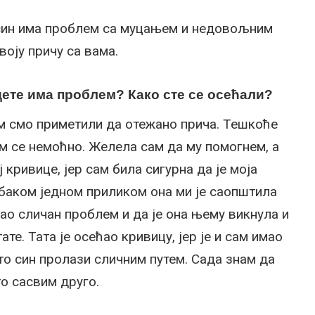
ј син има проблем са муцањем и недовољним
оју причу са вама.
дете има проблем? Како сте се осећали?
м смо приметили да отежано прича. Тешкоће
ам се немоћно. Желела сам да му помогнем, а
 кривице, јер сам била сигурна да је моја
баком једном приликом она ми је саопштила
имао сличан проблем и да је она њему викнула и
те. Тата је осећао кривицу, јер је и сам имао
то син пролази сличним путем. Сада знам да
то сасвим друго.