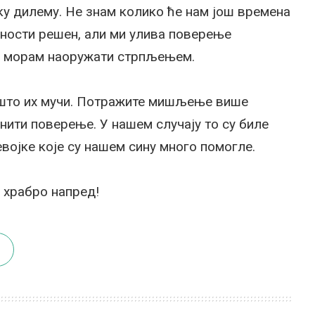
ку дилему. Не знам колико ће нам још времена
уности решен, али ми улива поверење
е морам наоружати стрпљењем.
е што их мучи. Потражите мишљење више
нити поверење. У нашем случају то су биле
девојке које су нашем сину много помогле.
 храбро напред!