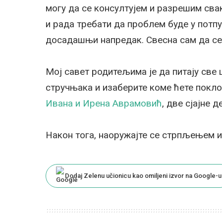
могу да се консултујем и разрешим сва
и рада требати да проблем буде у потп
досадашњи напредак. Свесна сам да с
Мој савет родитељима је да питају св
стручњака и изаберите коме ћете покло
Ивана и Ирена Аврамовић
, две сјајне 
Након тога, наоружајте се стрпљењем и
Dodaj Zelenu učionicu kao omiljeni izvor na Google-u