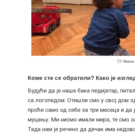
Ивана
Коме сте се обратили? Како је изгле
Будући да је наша бака педијатар, пита
са логопедом. Отишли смо у свој дом з
проћи само од себе за три месеца и да
муцању. Ми нисмо имали мира, те смо 
Тада нам је речено да дечак има недов