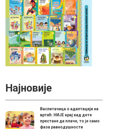
Најновије
Васпитачица о адаптацији на
вртић: НИЈЕ крај кад дете
престане да плаче, то је само
фаза равнодушности