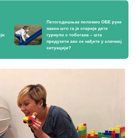
Петогодишњак поломио ОБЕ руке
након што га је старије дете
ји
гурнуло с тобогана – шта
предузети ако се нађете у сличној
ситуацији?