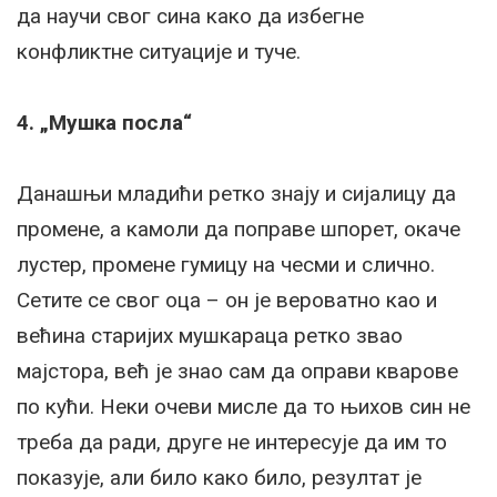
да научи свог сина како да избегне
конфликтне ситуације и туче.
4. „Мушка посла“
Данашњи младићи ретко знају и сијалицу да
промене, а камоли да поправе шпорет, окаче
лустер, промене гумицу на чесми и слично.
Сетите се свог оца – он је вероватно као и
већина старијих мушкараца ретко звао
мајстора, већ је знао сам да оправи кварове
по кући. Неки очеви мисле да то њихов син не
треба да ради, друге не интересује да им то
показује, али било како било, резултат је