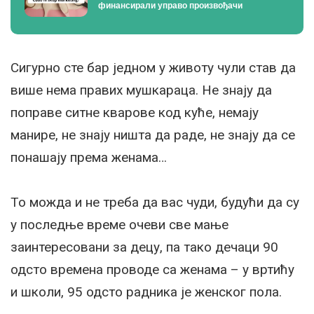
финансирали управо произвођачи
Сигурно сте бар једном у животу чули став да
више нема правих мушкараца. Не знају да
поправе ситне кварове код куће, немају
манире, не знају ништа да раде, не знају да се
понашају према женама…
То можда и не треба да вас чуди, будући да су
у последње време очеви све мање
заинтересовани за децу, па тако дечаци 90
одсто времена проводе са женама – у вртићу
и школи, 95 одсто радника је женског пола.