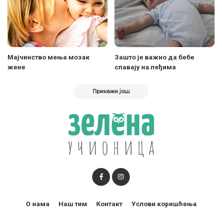
Мајчинство мења мозак
Зашто је важно да бебе
жене
спавају на леђима
Прикажи још
О нама
Наш тим
Контакт
Услови коришћења