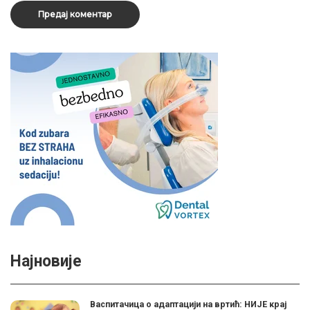
Најновије
Васпитачица о адаптацији на вртић: НИЈЕ крај