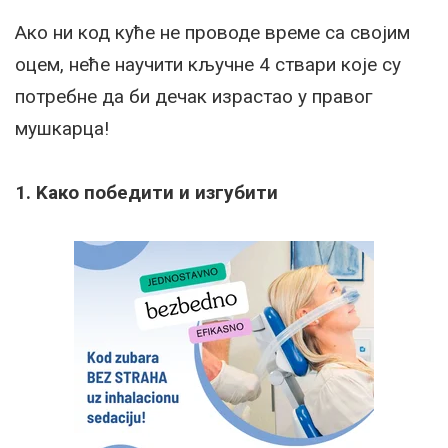
Ако ни код куће не проводе време са својим
оцем, неће научити кључне 4 ствари које су
потребне да би дечак израстао у правог
мушкарца!
1. Kако победити и изгубити