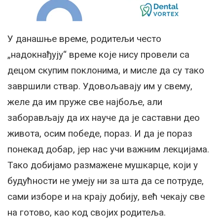
У данашње време, родитељи често
„надокнађују“ време које нису провели са
децом скупим поклонима, и мисле да су тако
завршили ствар. Удовољавају им у свему,
желе да им пруже све најбоље, али
заборављају да их науче да је саставни део
живота, осим победе, пораз. И да је пораз
понекад добар, јер нас учи важним лекцијама.
Тако добијамо размажене мушкарце, који у
будућности не умеју ни за шта да се потруде,
сами изборе и на крају добију, већ чекају све
на готово, као код својих родитеља.