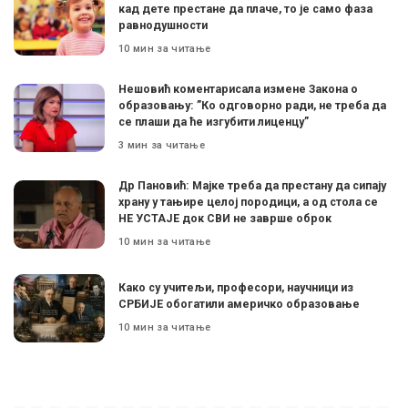
кад дете престане да плаче, то је само фаза
равнодушности
10 мин за читање
Нешовић коментарисала измене Закона о
образовању: ”Ко одговорно ради, не треба да
се плаши да ће изгубити лиценцу”
3 мин за читање
Др Пановић: Мајке треба да престану да сипају
храну у тањире целој породици, а од стола се
НЕ УСТАЈЕ док СВИ не заврше оброк
10 мин за читање
Како су учитељи, професори, научници из
СРБИЈЕ обогатили америчко образовање
10 мин за читање