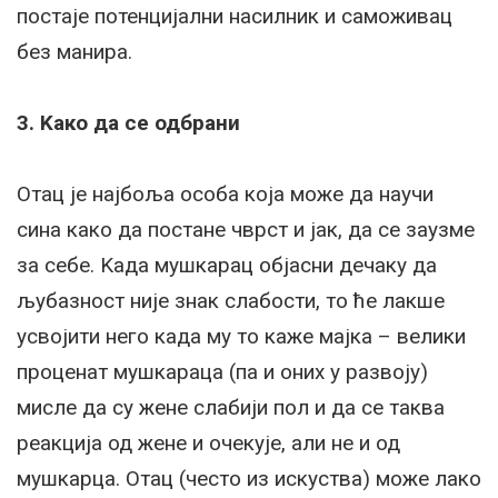
постаје потенцијални насилник и саможивац
без манира.
3. Kако да се одбрани
Отац је најбоља особа која може да научи
сина како да постане чврст и јак, да се заузме
за себе. Kада мушкарац објасни дечаку да
љубазност није знак слабости, то ће лакше
усвојити него када му то каже мајка – велики
проценат мушкараца (па и оних у развоју)
мисле да су жене слабији пол и да се таква
реакција од жене и очекује, али не и од
мушкарца. Отац (често из искуства) може лако