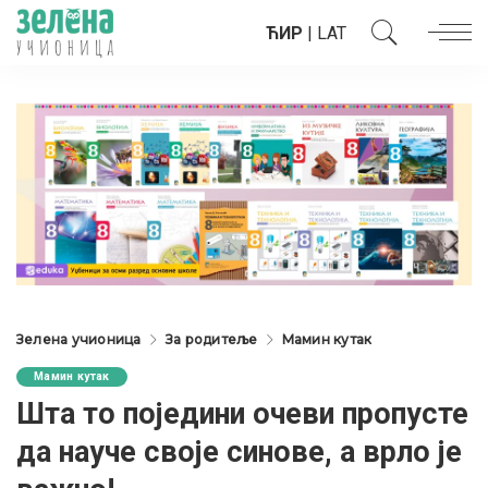
ЋИР
|
LAT
Зелена учионица
За родитеље
Мамин кутак
Мамин кутак
Шта то поједини очеви пропусте
да науче своје синове, а врло је