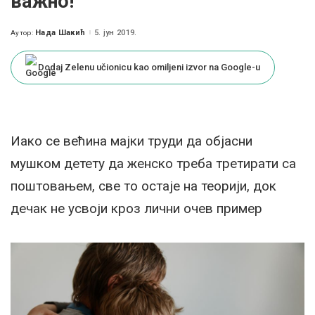
важно!
Нада Шакић
5. јун 2019.
Аутор:
Posted
by
Dodaj Zelenu učionicu kao omiljeni izvor na Google-u
Иако се већина мајки труди да објасни
мушком детету да женско треба третирати са
поштовањем, све то остаје на теорији, док
дечак не усвоји кроз лични очев пример