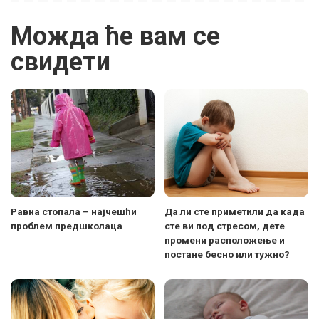
Можда ће вам се
свидети
Равна стопала – најчешћи
Да ли сте приметили да када
проблем предшколаца
сте ви под стресом, дете
промени расположење и
постане бесно или тужно?