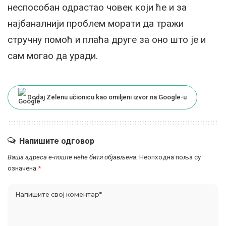
неспособан одрастао човек који ће и за
најбаналнији проблем морати да тражи
стручну помоћ и плаћа друге за оно што је и
сам могао да уради.
Dodaj Zelenu učionicu kao omiljeni izvor na Google-u
Напишите одговор
Ваша адреса е-поште неће бити објављена.
Неопходна поља су
означена
*