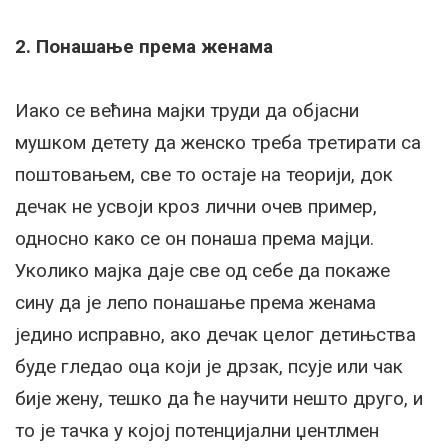
2. Понашање према женама
Иако се већина мајки труди да објасни
мушком детету да женско треба третирати са
поштовањем, све то остаје на теорији, док
дечак не усвоји кроз лични очев пример,
односно како се он понаша према мајци.
Уколико мајка даје све од себе да покаже
сину да је лепо понашање према женама
једино исправно, ако дечак целог детињства
буде гледао оца који је дрзак, псује или чак
бије жену, тешко да ће научити нешто друго, и
то је тачка у којој потенцијални џентлмен