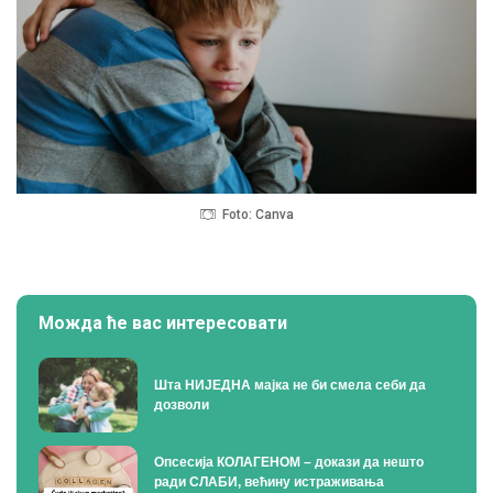
Foto: Canva
Можда ће вас интересовати
Шта НИЈЕДНА мајка не би смела себи да
дозволи
Опсесија КОЛАГЕНОМ – докази да нешто
ради СЛАБИ, већину истраживања