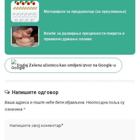
Материјали за предшколце (за преузимање)
Вежбе за развијање прецизности покрета и
правилно држање оловке
Dodaj Zelenu učionicu kao omiljeni izvor na Google-u
Напишите одговор
Ваша адреса е-поште неће бити објављена.
Неопходна поља су
означена
*