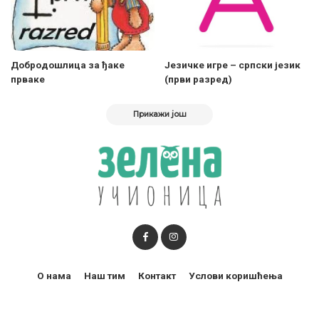
Добродошлица за ђаке
Језичке игре – српски језик
прваке
(први разред)
Прикажи још
О нама
Наш тим
Контакт
Услови коришћења