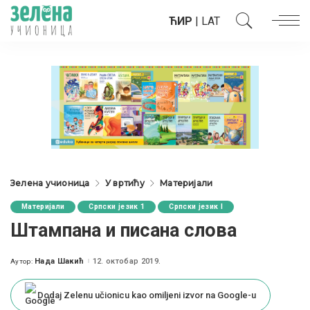
ЋИР
|
LAT
Зелена учионица
У вртићу
Материјали
Материјали
Српски језик 1
Српски језик I
Штампана и писана слова
Нада Шакић
12. октобар 2019.
Аутор:
Posted
by
Dodaj Zelenu učionicu kao omiljeni izvor na Google-u