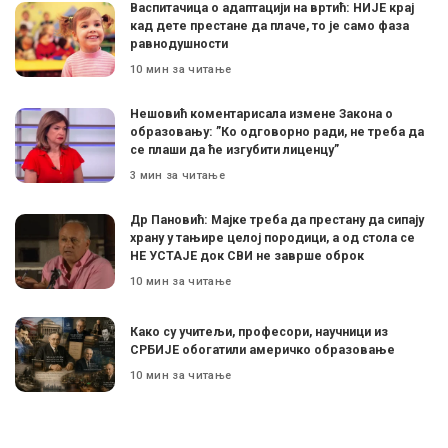
Васпитачица о адаптацији на вртић: НИЈЕ крај
кад дете престане да плаче, то је само фаза
равнодушности
10 мин за читање
Нешовић коментарисала измене Закона о
образовању: ”Ко одговорно ради, не треба да
се плаши да ће изгубити лиценцу”
3 мин за читање
Др Пановић: Мајке треба да престану да сипају
храну у тањире целој породици, а од стола се
НЕ УСТАЈЕ док СВИ не заврше оброк
10 мин за читање
Како су учитељи, професори, научници из
СРБИЈЕ обогатили америчко образовање
10 мин за читање