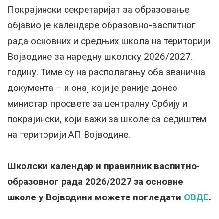
Покрајински секретаријат за образовање
објавио је календаре образовно-васпитног
рада основних и средњих школа на територији
Војводине за наредну школску 2026/2027.
годину. Тиме су на располагању оба званична
документа – и онај који је раније донео
министар просвете за централну Србију и
покрајински, који важи за школе са седиштем
на територији АП Војводине.
Школски календар и правилник васпитно-
образовног рада 2026/2027 за основне
школе у Војводини можете погледати
ОВДЕ
.