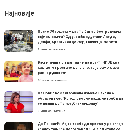
Најновије
После 70 година – шта ће бити с Београдским
сајмом књига? Од учешћа одустали Лагуна,
Делфи, Креативни центар, Пчелица, Дерета…
6 мин за читање
Васпитачица о адаптацији на вртић: НИЈЕ крај
кад дете престане да плаче, то је само фаза
равнодушности
10 мин за читање
Нешовић коментарисала измене Закона о
образовању: ”Ко одговорно ради, не треба да
се плаши да ће изгубити лиценцу”
3 мин за читање
Др Пановић: Мајке треба да престану да сипају
храну у тањире целој породици, а од стола се