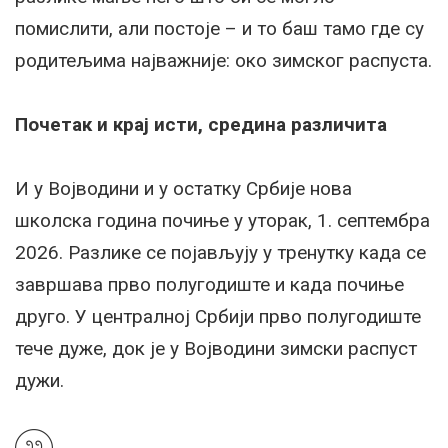
помислити, али постоје – и то баш тамо где су
родитељима најважније: око зимског распуста.
Почетак и крај исти, средина различита
И у Војводини и у остатку Србије нова
школска година почиње у уторак, 1. септембра
2026. Разлике се појављују у тренутку када се
завршава прво полугодиште и када почиње
друго. У централној Србији прво полугодиште
тече дуже, док је у Војводини зимски распуст
дужи.