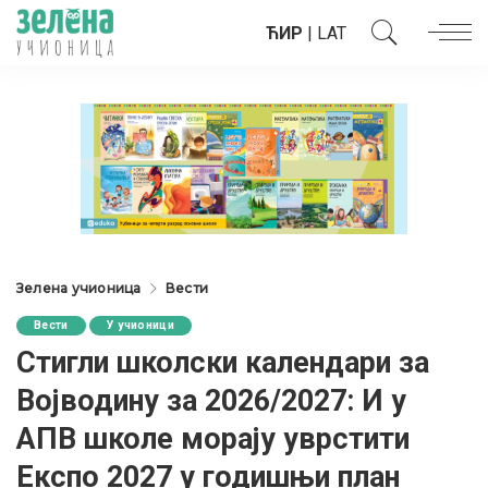
ЋИР
|
LAT
Зелена учионица
Вести
Вести
У учионици
Стигли школски календари за
Војводину за 2026/2027: И у
АПВ школе морају уврстити
Експо 2027 у годишњи план