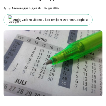
Александра Цвјетић
26. јун 2026.
Аутор:
Posted
by
Dodaj Zelenu učionicu kao omiljeni izvor na Google-u