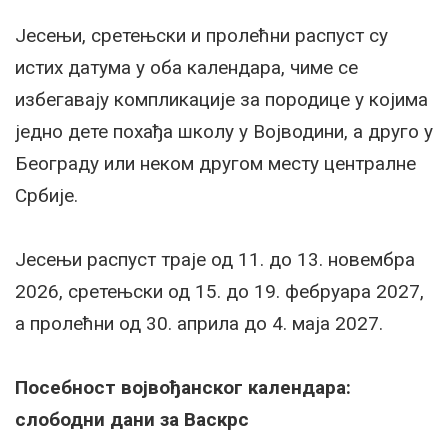
Јесењи, сретењски и пролећни распуст су
истих датума у оба календара, чиме се
избегавају компликације за породице у којима
једно дете похађа школу у Војводини, а друго у
Београду или неком другом месту централне
Србије.
Јесењи распуст траје од 11. до 13. новембра
2026, сретењски од 15. до 19. фебруара 2027,
а пролећни од 30. априла до 4. маја 2027.
Посебност војвођанског календара:
слободни дани за Васкрс