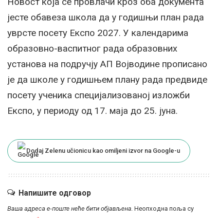
Новост која се провлачи кроз оба документа
јесте обавеза школа да у годишњи план рада
уврсте посету Експо 2027. У календарима
образовно-васпитног рада образовних
установа на подручју АП Војводине прописано
је да школе у годишњем плану рада предвиде
посету ученика специјализованој изложби
Експо, у периоду од 17. маја до 25. јуна.
Dodaj Zelenu učionicu kao omiljeni izvor na Google-u
Напишите одговор
Ваша адреса е-поште неће бити објављена.
Неопходна поља су