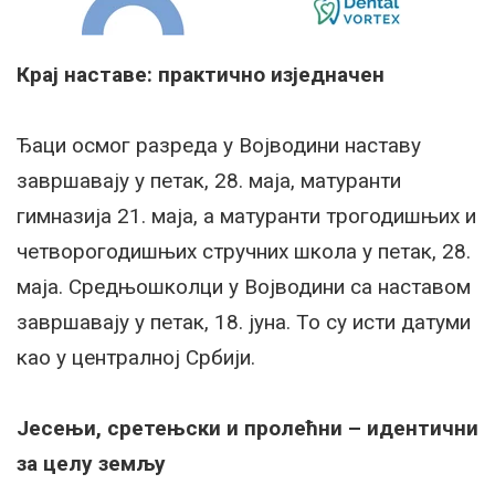
Крај наставе: практично изједначен
Ђаци осмог разреда у Војводини наставу
завршавају у петак, 28. маја, матуранти
гимназија 21. маја, а матуранти трогодишњих и
четворогодишњих стручних школа у петак, 28.
маја. Средњошколци у Војводини са наставом
завршавају у петак, 18. јуна. То су исти датуми
као у централној Србији.
Јесењи, сретењски и пролећни – идентични
за целу земљу