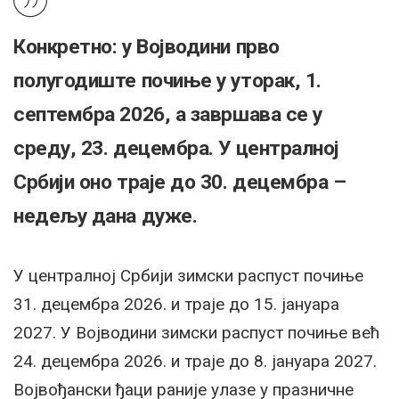
Конкретно: у Војводини прво
полугодиште почиње у уторак, 1.
септембра 2026, а завршава се у
среду, 23. децембра. У централној
Србији оно траје до 30. децембра –
недељу дана дуже.
У централној Србији зимски распуст почиње
31. децембра 2026. и траје до 15. јануара
2027. У Војводини зимски распуст почиње већ
24. децембра 2026. и траје до 8. јануара 2027.
Војвођански ђаци раније улазе у празничне