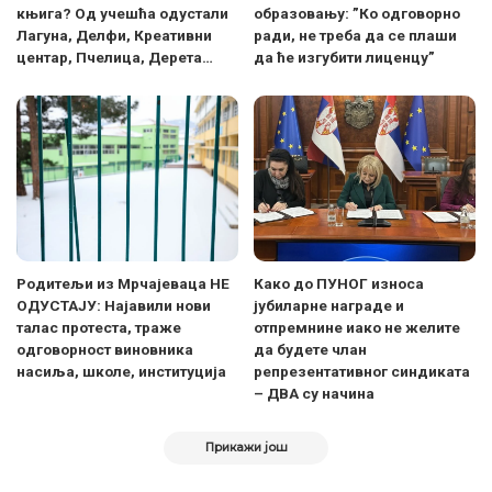
књига? Од учешћа одустали
образовању: ”Ко одговорно
Лагуна, Делфи, Креативни
ради, не треба да се плаши
центар, Пчелица, Дерета…
да ће изгубити лиценцу”
Родитељи из Мрчајеваца НЕ
Како до ПУНОГ износа
ОДУСТАЈУ: Најавили нови
јубиларне награде и
талас протеста, траже
отпремнине иако не желите
одговорност виновника
да будете члан
насиља, школе, институција
репрезентативног синдиката
– ДВА су начина
Прикажи још