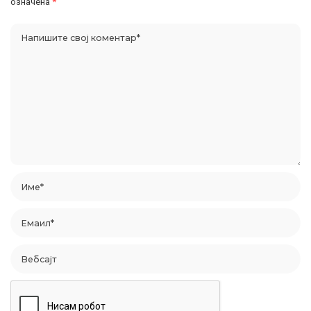
означена
*