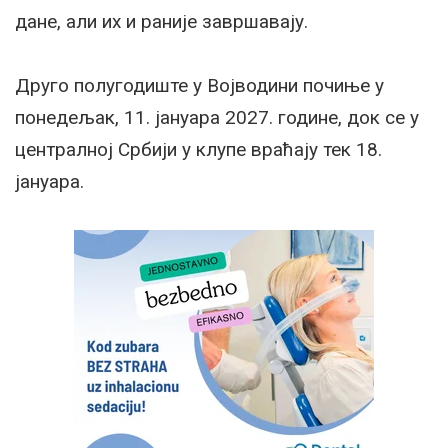
дане, али их и раније завршавају.
Друго полугодиште у Војводини почиње у
понедељак, 11. јануара 2027. године, док се у
централној Србији у клупе враћају тек 18.
јануара.