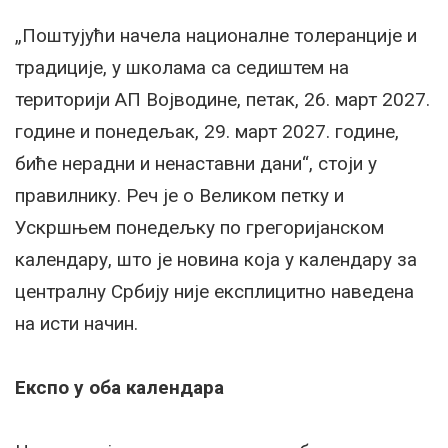
„Поштујући начела националне толеранције и
традиције, у школама са седиштем на
територији АП Војводине, петак, 26. март 2027.
године и понедељак, 29. март 2027. године,
биће нерадни и ненаставни дани“, стоји у
правилнику. Реч је о Великом петку и
Ускршњем понедељку по грегоријанском
календару, што је новина која у календару за
централну Србију није експлицитно наведена
на исти начин.
Експо у оба календара