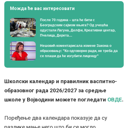
Можда ће вас интересовати
После 70 година – шта ће бити с
Београдским сајмом књига? Од учешћа
одустали Лагуна, Делфи, Креативни центар,
Пчелица, Дерета…
Нешовић коментарисала измене Закона о
образовању: ”Ко одговорно ради, не треба да
се плаши да ће изгубити лиценцу”
Школски календар и правилник васпитно-
образовног рада 2026/2027 за средње
школе у Војводини можете погледати
ОВДЕ
.
Поређење два календара показује да су
разлике мање него што би се могло