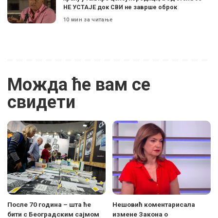
НЕ УСТАЈЕ док СВИ не заврше оброк
10 мин за читање
Можда ће вам се
свидети
После 70 година – шта ће
Нешовић коментарисала
бити с Београдским сајмом
измене Закона о