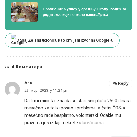
Правилник о упису у средњу школу: водич за
родитеље који не желе изненађења
Dodaj Zelenu učionicu kao omiljeni izvor na Google-u
4 Коментара
Ana
Reply
29. март 2023. у 11:24 pm
Da li mi ministar zna da se starešini plaća 2500 dinara
mesečno za toliki posao i probleme, a četiri ČOS-a
mesečno rade besplatno, volonterski. Odakle mu
pravo da još izdaje dekrete starešinama.