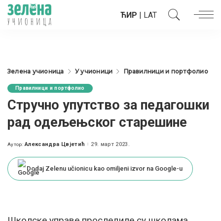
ЋИР
|
LAT
Зелена учионица
У учионици
Правилници и портфолио
Правилници и портфолио
Стручно упутство за педагошки
рад одељењског старешине
Александра Цвјетић
29. март 2023.
Аутор:
Posted
by
Dodaj Zelenu učionicu kao omiljeni izvor na Google-u
Школске управе проследиле су школама