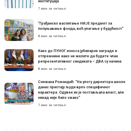
институција
7 мин за читање
”Грађанско васпитање НИЈЕ предмет за
попуњавање фонда, већ улагање у будућност”
8 мин за читање
Како до ПУНОГ износа јубиларне награде и
отпремнине иако не желите да будете члан
репрезентативног синдиката – ДВА су начина
8 мин за читање
Снежана Романдић: ”На улогу директора школе
данас пристају људи врло специфичног
карактера. Одувек их је постављала власт, али
никад није било овако”
7 мин за читање