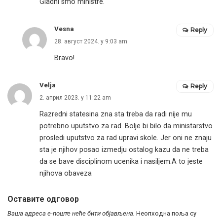
Gladni smo ministre.
Vesna
Reply
28. август 2024. у 9:03 am
Bravo!
Velja
Reply
2. април 2023. у 11:22 am
Razredni statesina zna sta treba da radi nije mu
potrebno uputstvo za rad. Bolje bi bilo da ministarstvo
prosledi uputstvo za rad upravi skole. Jer oni ne znaju
sta je njihov posao izmedju ostalog kazu da ne treba
da se bave disciplinom ucenika i nasiljem.A to jeste
njihova obaveza
Оставите одговор
Ваша адреса е-поште неће бити објављена.
Неопходна поља су