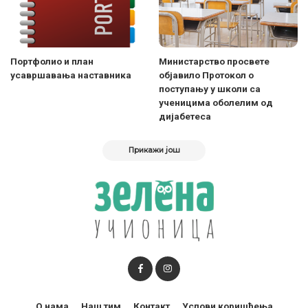
Портфолио и план
Министарство просвете
усавршавања наставника
објавило Протокол о
поступању у школи са
ученицима оболелим од
дијабетеса
Прикажи још
О нама
Наш тим
Контакт
Услови коришћења