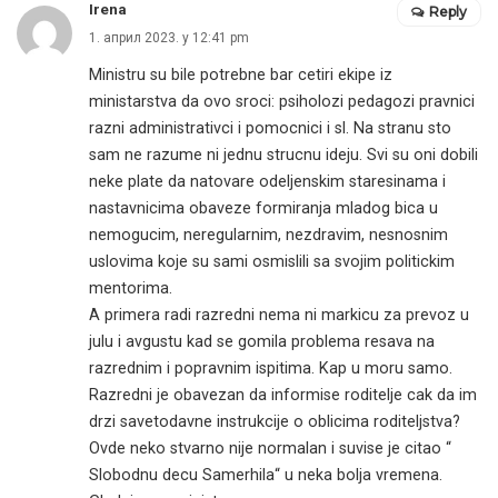
Irena
Reply
1. април 2023. у 12:41 pm
Ministru su bile potrebne bar cetiri ekipe iz
ministarstva da ovo sroci: psiholozi pedagozi pravnici
razni administrativci i pomocnici i sl. Na stranu sto
sam ne razume ni jednu strucnu ideju. Svi su oni dobili
neke plate da natovare odeljenskim staresinama i
nastavnicima obaveze formiranja mladog bica u
nemogucim, neregularnim, nezdravim, nesnosnim
uslovima koje su sami osmislili sa svojim politickim
mentorima.
A primera radi razredni nema ni markicu za prevoz u
julu i avgustu kad se gomila problema resava na
razrednim i popravnim ispitima. Kap u moru samo.
Razredni je obavezan da informise roditelje cak da im
drzi savetodavne instrukcije o oblicima roditeljstva?
Ovde neko stvarno nije normalan i suvise je citao “
Slobodnu decu Samerhila“ u neka bolja vremena.