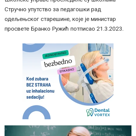
Стручно упутство за педагошки рад
одељењског старешине, које је министар
просвете Бранко Ружић потписао 21.3.2023.