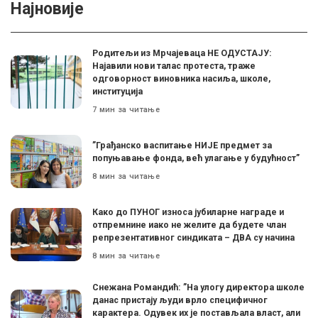
Најновије
Родитељи из Мрчајеваца НЕ ОДУСТАЈУ:
Најавили нови талас протеста, траже
одговорност виновника насиља, школе,
институција
7 мин за читање
”Грађанско васпитање НИЈЕ предмет за
попуњавање фонда, већ улагање у будућност”
8 мин за читање
Како до ПУНОГ износа јубиларне награде и
отпремнине иако не желите да будете члан
репрезентативног синдиката – ДВА су начина
8 мин за читање
Снежана Романдић: ”На улогу директора школе
данас пристају људи врло специфичног
карактера. Одувек их је постављала власт, али