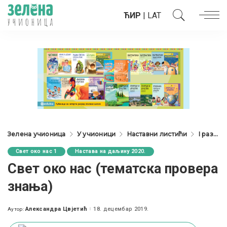
ЋИР
|
LAT
Зелена учионица
У учионици
Наставни листићи
I разред
Свет око нас 1
Настава на даљину 2020.
Свет око нас (тематска провера
знања)
Александра Цвјетић
18. децембар 2019.
Аутор:
Posted
by