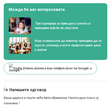
Можда ће вас интересовати
Tри сценарија за први дан у школи са
првацима који ће их опустити
Игре осмишљене да помогну првацима да се
опусте, упознају и осете пријатно првог дана
у школи
Dodaj Zelenu učionicu kao omiljeni izvor na Google-u
Напишите одговор
Ваша адреса е-поште неће бити објављена.
Неопходна поља су
означена
*