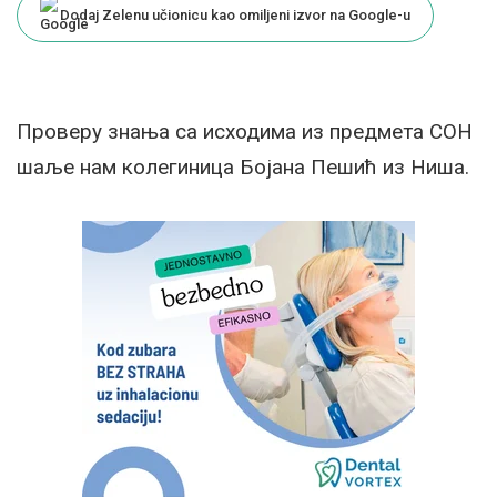
Dodaj Zelenu učionicu kao omiljeni izvor na Google-u
Проверу знања са исходима из предмета СОН
шаље нам колегиница Бојана Пешић из Ниша.