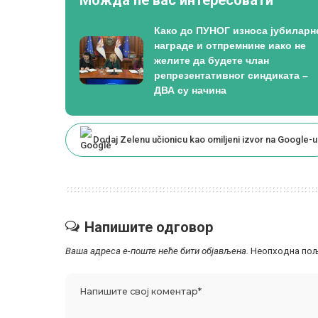
Како до ПУНОГ износа јубиларн
награде и отпремнине иако не
желите да будете члан
репрезентативног синдиката –
ДВА су начина
Dodaj Zelenu učionicu kao omiljeni izvor na Google-u
Напишите одговор
Ваша адреса е-поште неће бити објављена.
Неопходна пољ