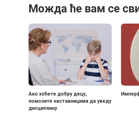
Можда ће вам се св
Ако хоћете добру децу,
Имперф
помозите наставницима да уведу
дисциплину