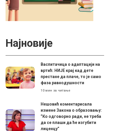
Најновије
Васпитачица о адаптацији на
вртић: НИЈЕ крај кад дете
престане да плаче, то је само
фаза равнодушности
10 мин за читање
Нешовић коментарисала
измене Закона о образовању:
”Ко одговорно ради, не треба
да се плаши да ће изгубити
лиценцу”