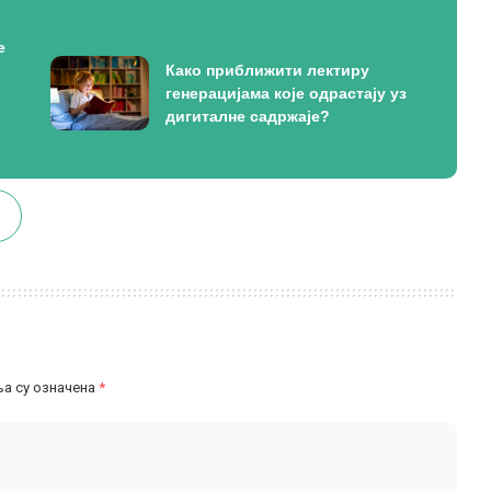
е
Како приближити лектиру
генерацијама које одрастају уз
дигиталне садржаје?
а су означена
*