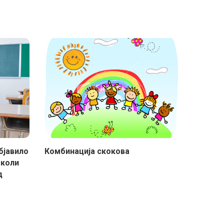
бјавило
Комбинација скокова
школи
д