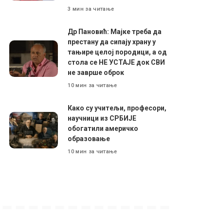
3 мин за читање
Др Пановић: Мајке треба да
престану да сипају храну у
тањире целој породици, а од
стола се НЕ УСТАЈЕ док СВИ
не заврше оброк
10 мин за читање
Како су учитељи, професори,
научници из СРБИЈЕ
обогатили америчко
образовање
10 мин за читање