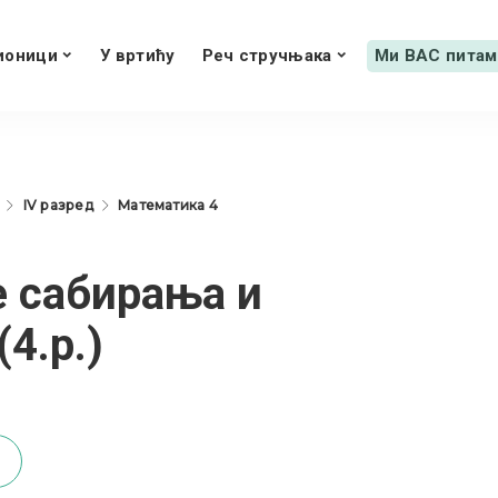
ионици
У вртићу
Реч стручњака
Ми ВАС питам
IV разред
Математика 4
е сабирања и
4.р.)