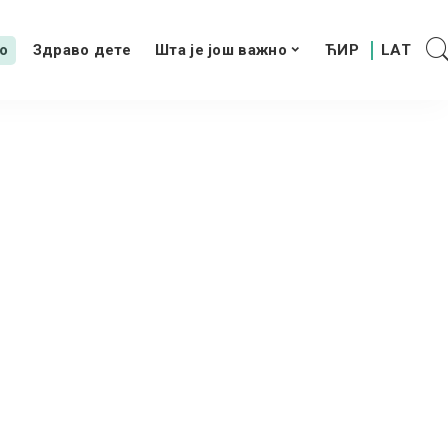
о
Здраво дете
Шта је још важно