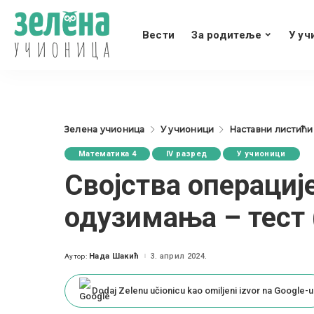
Вести
За родитеље
У уч
Зелена учионица
У учионици
Наставни листићи
Математика 4
IV разред
У учионици
Својства операциј
одузимања – тест (
Нада Шакић
3. април 2024.
Аутор:
Posted
by
Dodaj Zelenu učionicu kao omiljeni izvor na Google-u