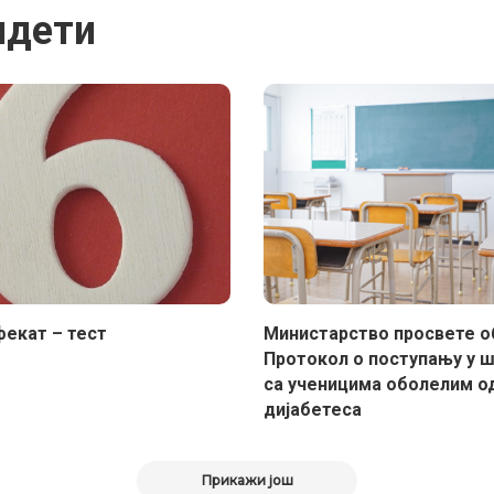
идети
екат – тест
Министарство просвете о
Протокол о поступању у 
са ученицима оболелим о
дијабетеса
Прикажи још