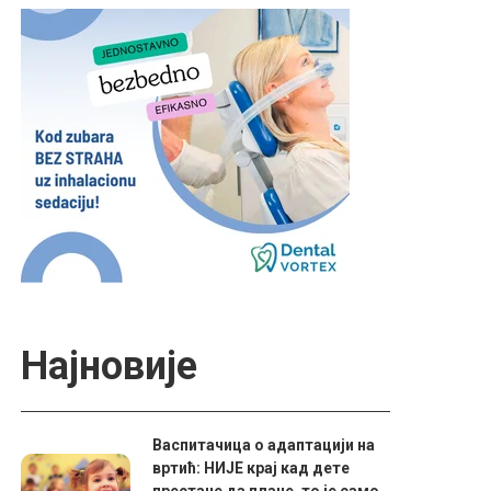
Најновије
Васпитачица о адаптацији на
вртић: НИЈЕ крај кад дете
престане да плаче, то је само