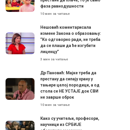
фаза равнодушности
10 мин за читање
Нешовић коментарисала
измене Закона о образовању:
”Ко одговорно ради, не треба
да се плаши да ће изгубити
лиценцу”
3 мин за читање
Др Пановић: Мајке треба да
престану да сипају храну у
тањире целој породици, а од
стола се НЕ УСТАЈЕ док СВИ
не заврше оброк
10 мин за читање
Како су учитељи, професори,
научници из СРБИЈЕ