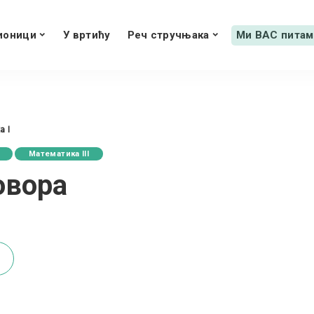
ионици
У вртићу
Реч стручњака
Ми ВАС питам
 I
Математика III
овора