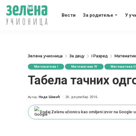
Вести
За родитеље
У уч
Зелена учионица
За децу
I Разред
Математика
Математика I
Математика IV
Математика II
Табела тачних одг
Нада Шакић
26. децембар 2016.
Аутор:
Posted
by
Dodaj Zelenu učionicu kao omiljeni izvor na Google-u