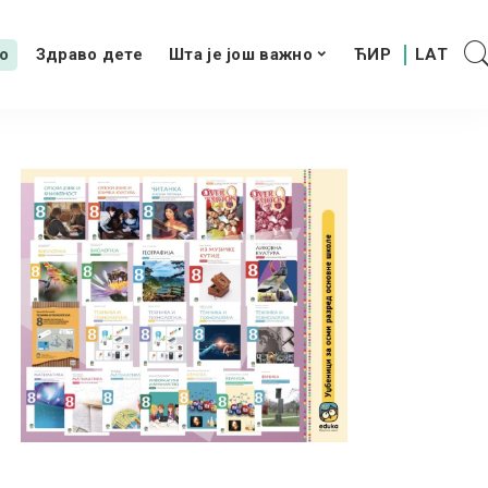
о
Здраво дете
Шта је још важно