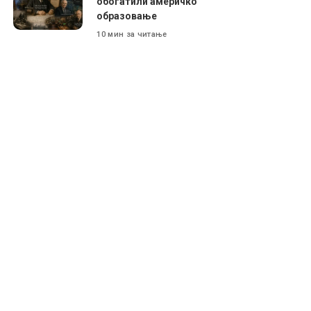
обогатили америчко
образовање
10 мин за читање