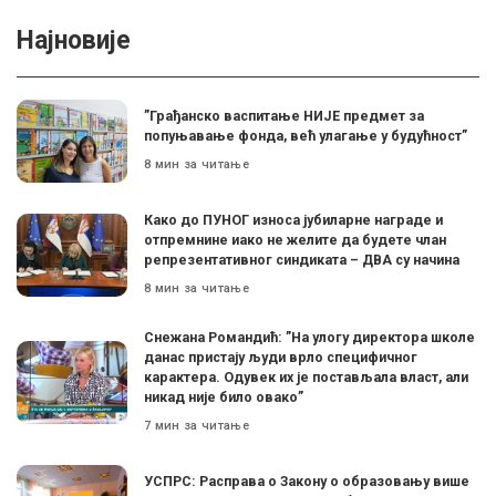
Најновије
”Грађанско васпитање НИЈЕ предмет за
попуњавање фонда, већ улагање у будућност”
8 мин за читање
Како до ПУНОГ износа јубиларне награде и
отпремнине иако не желите да будете члан
репрезентативног синдиката – ДВА су начина
8 мин за читање
Снежана Романдић: ”На улогу директора школе
данас пристају људи врло специфичног
карактера. Одувек их је постављала власт, али
никад није било овако”
7 мин за читање
УСПРС: Расправа о Закону о образовању више