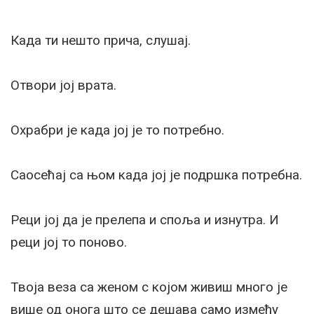
Када ти нешто прича, слушај.
Отвори јој врата.
Охрабри је када јој је то потребно.
Саосећај са њом када јој је подршка потребна.
Реци јој да је прелепа и споља и изнутра. И
реци јој то поново.
Твоја веза са женом с којом живиш много је
више од онога што се дешава само између