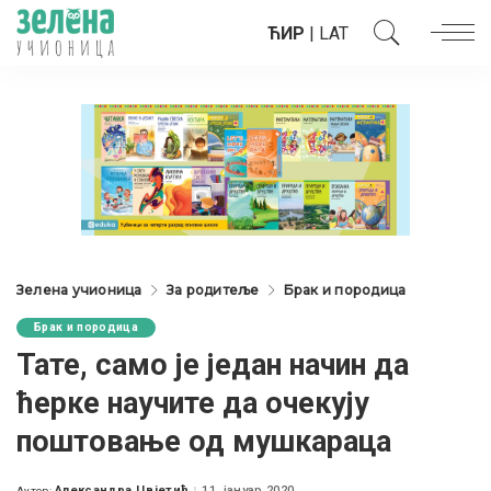
ЋИР
|
LAT
Зелена учионица
За родитеље
Брак и породица
Брак и породица
Тате, само је један начин да
ћерке научите да очекују
поштовање од мушкараца
Александра Цвјетић
11. јануар 2020.
Аутор: