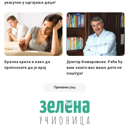
укључен у одгајање деце!
Брачна криза и како да
Доктор Kомаровски: Рећи ћу
препознате да је крај
вам зашто вас ваше дете не
поштује!
Прикажи још