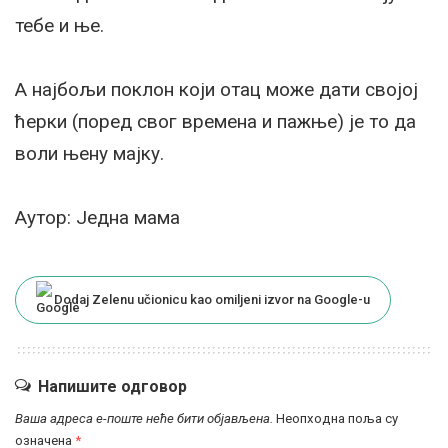
тебе и ње.
А најбољи поклон који отац може дати својој
ћерки (поред свог времена и пажње) је то да
воли њену мајку.
Аутор: Једна мама
Dodaj Zelenu učionicu kao omiljeni izvor na Google-u
Напишите одговор
Ваша адреса е-поште неће бити објављена.
Неопходна поља су
означена
*