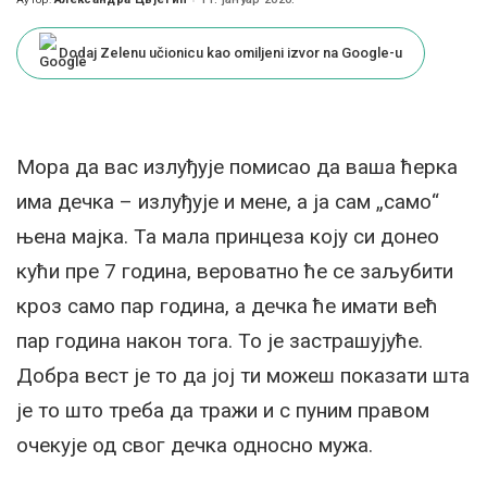
Posted
by
Dodaj Zelenu učionicu kao omiljeni izvor na Google-u
Мора да вас излуђује помисао да ваша ћерка
има дечка – излуђује и мене, а ја сам „само“
њена мајка. Та мала принцеза коју си донео
кући пре 7 година, вероватно ће се заљубити
кроз само пар година, а дечка ће имати већ
пар година након тога. То је застрашујуће.
Добра вест је то да јој ти можеш показати шта
је то што треба да тражи и с пуним правом
очекује од свог дечка односно мужа.