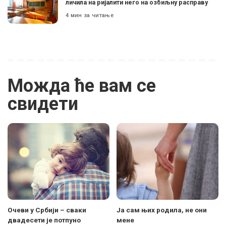
личила на ријалити него на озбиљну расправу
4 мин за читање
Можда ће вам се
свидети
Очеви у Србији – сваки
Ја сам њих родила, не они
двадесети је потпуно
мене