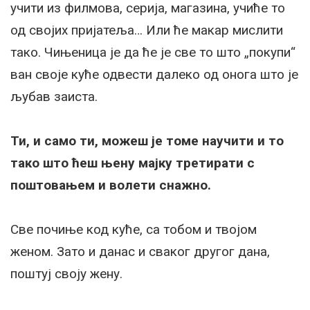
учити из филмова, серија, магазина, учиће то
од својих пријатеља… Или ће макар мислити
тако. Чињеница је да ће је све то што „покупи“
ван своје куће одвести далеко од онога што је
љубав заиста.
Ти, и само ти, можеш је томе научити и то
тако што ћеш њену мајку третирати с
поштовањем и волети снажно.
Све почиње код куће, са тобом и твојом
женом. Зато и данас и сваког другог дана,
поштуј своју жену.