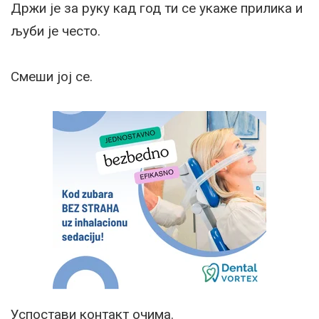
Држи је за руку кад год ти се укаже прилика и
љуби је често.
Смеши јој се.
Успостави контакт очима.