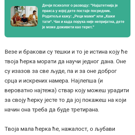
Дечји психолог о разводу: ”Најштетнија је
пракса у којој дете постаје посредник.
Родитељи кажу: „Реци мами“ или „Кажи
тати“. Чак и када порука није непријатна, дете
је може доживети као терет.”
Везе и бракови су тешки и то је истина коју ће
твоја ћерка морати да научи једног дана. Оне
су изазов за све људе, па и за оне доброг
срца и искрених намера. Најлепша (и
вероватно најтежа) ствар коју можеш урадити
за своју ћерку јесте то да јој покажеш на који
начин она треба да буде третирана.
Твоја мала ћерка ће, нажалост, о љубави