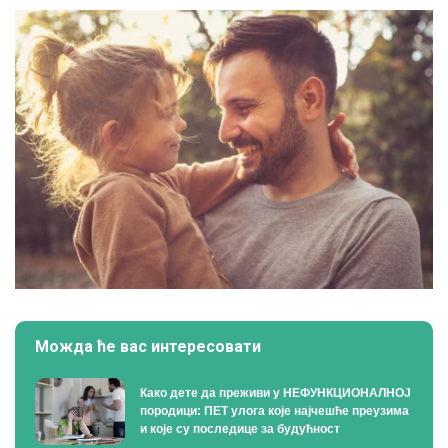
Можда ће вас интересовати
Како дете да преживи у НЕФУНКЦИОНАЛНОЈ
породици: ПЕТ улога које најчешће преузима
и које су последице за будућност