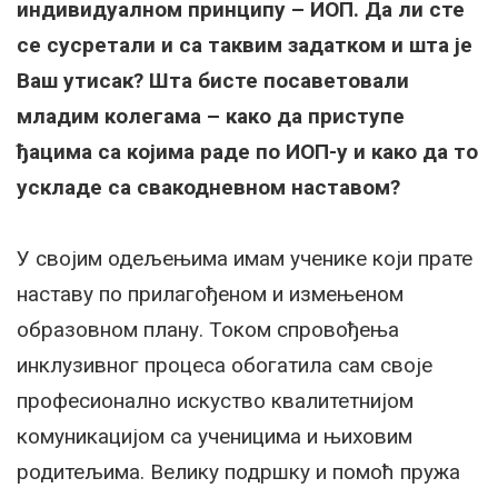
индивидуалном принципу – ИОП. Да ли сте
се сусретали и са таквим задатком и шта је
Ваш утисак? Шта бисте посаветовали
младим колегама – како да приступе
ђацима са којима раде по ИОП-у и како да то
ускладе са свакодневном наставом?
У својим одељењима имам ученике који прате
наставу по прилагођеном и измењеном
образовном плану. Током спровођења
инклузивног процеса обогатила сам своје
професионално искуство квалитетнијом
комуникацијом са ученицима и њиховим
родитељима. Велику подршку и помоћ пружа