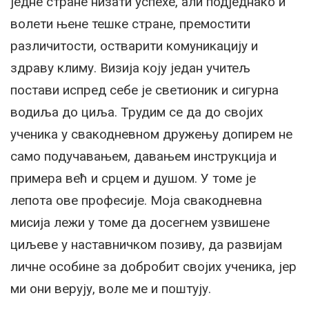
једне стране низати успехе, али подједнако и
волети њене тешке стране, премостити
различитости, остварити комуникацију и
здраву климу. Визија коју један учитељ
постави испред себе је светионик и сигурна
водиља до циља. Трудим се да до својих
ученика у свакодневном дружењу допирем не
само подучавањем, давањем инструкција и
примера већ и срцем и душом. У томе је
лепота ове професије. Моја свакодневна
мисија лежи у томе да досегнем узвишене
циљеве у наставничком позиву, да развијам
личне особине за добробит својих ученика, јер
ми они верују, воле ме и поштују.