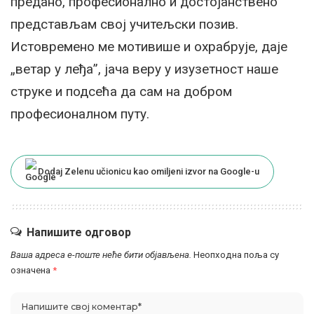
предано, професионално и достојанствено
представљам свој учитељски позив.
Истовремено ме мотивише и охрабрује, даје
„ветар у леђа”, јача веру у изузетност наше
струке и подсећа да сам на добром
професионалном путу.
Dodaj Zelenu učionicu kao omiljeni izvor na Google-u
Напишите одговор
Ваша адреса е-поште неће бити објављена.
Неопходна поља су
означена
*