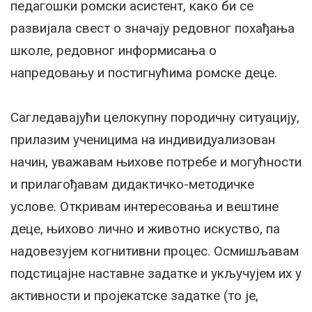
педагошки ромски асистент, како би се
развијала свест о значају редовног похађања
школе, редовног информисања о
напредовању и постигнућима ромске деце
.
Сагледавајући целокупну породичну ситуацију,
прилазим ученицима на индивидуализован
начин, уважавам њихове потребе и могућности
и прилагођавам дидактичко-методичке
услове. Откривам интересовања и вештине
деце, њихово лично и животно искуство, па
надовезујем когнитивни процес. Осмишљавам
подстицајне наставне задатке и укључујем их у
активности и пројекатске задатке (то је,