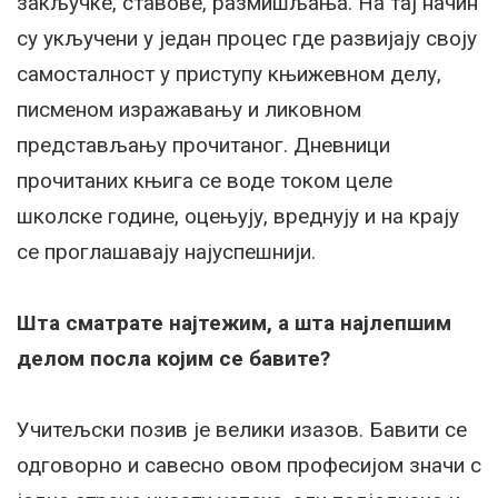
закључке, ставове, размишљања. На тај начин
су укључени у један процес где развијају своју
самосталност у приступу књижевном делу,
писменом изражавању и ликовном
представљању прочитаног. Дневници
прочитаних књига се воде током целе
школске године, оцењују, вреднују и на крају
се проглашавају најуспешнији.
Шта сматрате најтежим, а шта најлепшим
делом посла којим се бавите?
Учитељски позив је велики изазов. Бавити се
одговорно и савесно овом професијом значи с