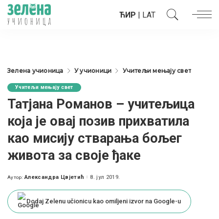
ЋИР
|
LAT
Зелена учионица
У учионици
Учитељи мењају свет
Учитељи мењају свет
Татјана Романов – учитељица
која је овај позив прихватила
као мисију стварања бољег
живота за своје ђаке
Александра Цвјетић
8. јул 2019.
Аутор:
Posted
by
Dodaj Zelenu učionicu kao omiljeni izvor na Google-u