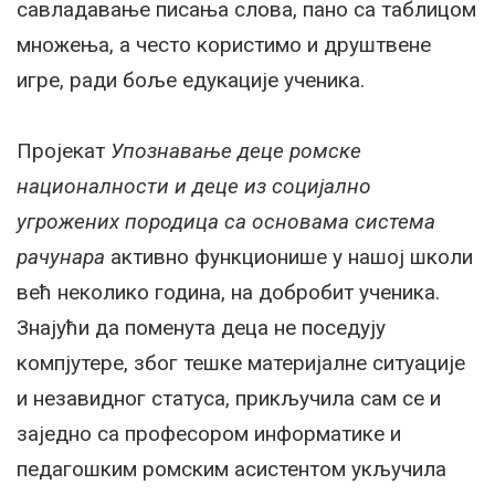
савладавање писања слова, пано са таблицом
множења, а често користимо и друштвене
игре, ради боље едукације ученика.
Пројекат
Упознавање деце ромске
националности и деце из социјално
угрожених породица са основама система
рачунара
активно функционише у нашој школи
већ неколико година, на добробит ученика.
Знајући да поменута деца не поседују
компјутере, због тешке материјалне ситуације
и незавидног статуса, прикључила сам се и
заједно са професором информатике и
педагошким ромским асистентом укључила