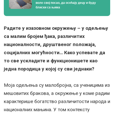
воле свој посао, да осећају децу и буду
блиски са њима
Радите у изазовном окружењу – у одељењу
са малим бројем ђака, различитих
националности, друштвеног положаја,
социјалних могућности… Како успевате да
то све ускладите и функционишете као
једна породица у којој су сви једнаки?
Моја одељења су малобројна, са ученицима из
мешовитих бракова, а окружење у коме радим
карактерише богатство различитости народа и
националних мањина. У том контексту