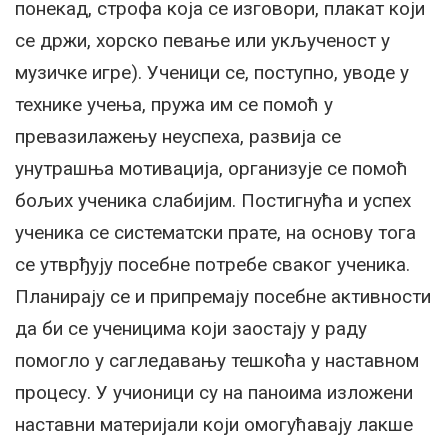
понекад, строфа која се изговори, плакат који
се држи, хорско певање или укљученост у
музичке игре). Ученици се, поступно, уводе у
технике учења, пружа им се помоћ у
превазилажењу неуспеха, развија се
унутрашња мотивација, организује се помоћ
бољих ученика слабијим. Постигнућа и успех
ученика се систематски прате, на основу тога
се утврђују посебне потребе сваког ученика.
Планирају се и припремају посебне активности
да би се ученицима који заостају у раду
помогло у сагледавању тешкоћа у наставном
процесу. У учионици су на паноима изложени
наставни материјали који омогућавају лакше