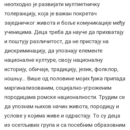
неопходно је развијати мултиетничку
толеранцију, која је важан покретач
заједничког живота и боље комуникације међу
ученицима. Деца треба да науче да прихватају
и поштују различитост, да не пристају на
дискриминацију, да упознају елементе
националне културе, своју националну
историју, обичаје, традицију, језик, фолклор,
ношњу… Више од половине мојих ђака припада
маргинализованим, социјално-угроженим
породицама ромске националности. Трудим се
да упознам њихов начин живота, породицу и
услове у којима живе и одрастају. То су деца
из осетљивих група и са посебним образовним