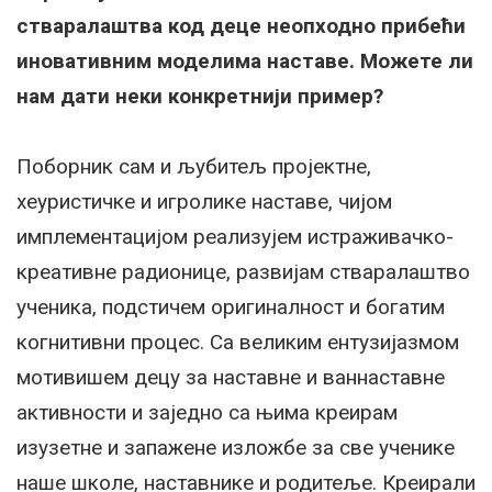
стваралаштва код деце неопходно прибећи
иновативним моделима наставе. Можете ли
нам дати неки конкретнији пример?
Поборник сам и љубитељ пројектне,
хеуристичке и игролике наставе, чијом
имплементацијом реализујем истраживачко-
креативне радионице, развијам стваралаштво
ученика, подстичем оригиналност и богатим
когнитивни процес. Са великим ентузијазмом
мотивишем децу за наставне и ваннаставне
активности и заједно са њима креирам
изузетне и запажене изложбе за све ученике
наше школе, наставнике и родитеље. Креирали