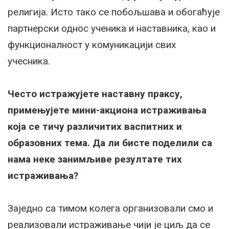
религија. Исто тако се побољшава и обогаћује
партнерски однос ученика и наставника, као и
функционалност у комуникацији свих
учесника.
Често истражујете наставну праксу,
примењујете мини-акциона истраживања
која се тичу различитих васпитних и
образовних тема. Да ли бисте поделили са
нама неке занимљиве резултате тих
истраживања?
Заједно са тимом колега организовали смо и
реализовали истраживање чији је циљ да се