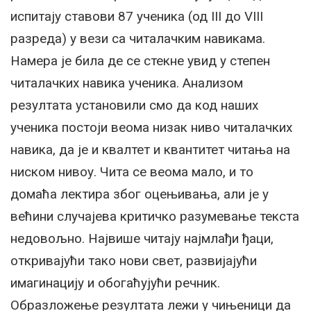
испитају ставови 87 ученика (од III до VIII
разреда) у вези са читалачким навикама.
Намера је била де се стекне увид у степен
читалачких навика ученика. Анализом
резултата установили смо да код наших
ученика постоји веома низак ниво читалачких
навика, да је и квалтет и квантитет читања на
ниском нивоу. Чита се веома мало, и то
домаћа лектира због оцењивања, али је у
већини случајева критичко разумевање текста
недовољно. Највише читају најмлађи ђаци,
откривајући тако нови свет, развијајући
имагинацију и обогаћујући речник.
Образложење резултата лежи у чињеници да