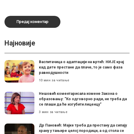
Најновије
Васпитачица о адаптацији на вртић: НИЈЕ крај
кад дете престане да плаче, то је само фаза
равнодушности
10 мин за читање
Нешовић коментарисала измене Закона о
образовању: ”Ко одговорно ради, не треба да
се плаши да ће изгубити лиценцу”
3 мин за читање
Др Пановић: Мајке треба да престану да сипају
храну у тањире целој породици, а од стола се