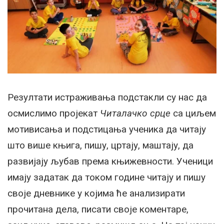
Резултати истраживања подстакли су нас да
осмислимо пројекат
Читалачко срце
са циљем
мотивисања и подстицања ученика да читају
што више књига, пишу, цртају, маштају, да
развијају љубав према књижевности. Ученици
имају задатак да током године читају и пишу
своје дневнике у којима ће анализирати
прочитана дела, писати своје коментаре,