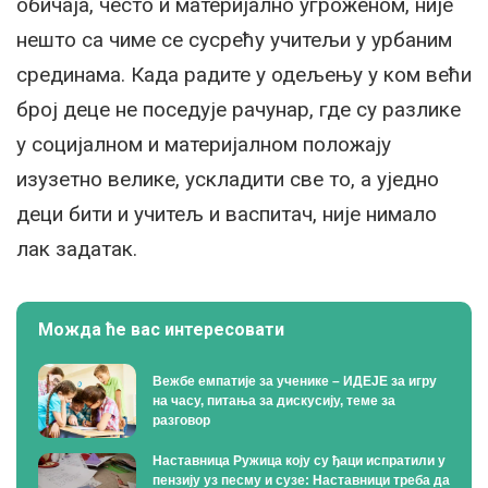
обичаја, често и материјално угроженом, није
нешто са чиме се сусрећу учитељи у урбаним
срединама. Када радите у одељењу у ком већи
број деце не поседује рачунар, где су разлике
у социјалном и материјалном положају
изузетно велике, ускладити све то, а уједно
деци бити и учитељ и васпитач, није нимало
лак задатак.
Можда ће вас интересовати
Вежбе емпатије за ученике – ИДЕЈЕ за игру
на часу, питања за дискусију, теме за
разговор
Наставница Ружица коју су ђаци испратили у
пензију уз песму и сузе: Наставници треба да