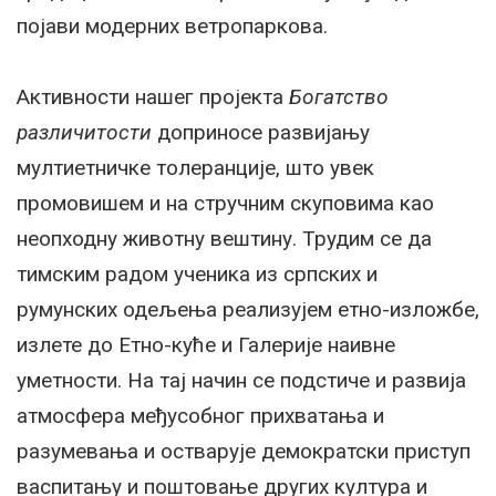
појави модерних ветропаркова.
Активности нашег пројекта
Богатство
различитости
доприносе развијању
мултиетничке толеранције, што увек
промовишем и на стручним скуповима као
неопходну животну вештину. Трудим се да
тимским радом ученика из српских и
румунских одељења реализујем етно-изложбе,
излете до Етно-куће и Галерије наивне
уметности. На тај начин се подстиче и развија
атмосфера међусобног прихватања и
разумевања и остварује демократски приступ
васпитању и поштовање других култура и