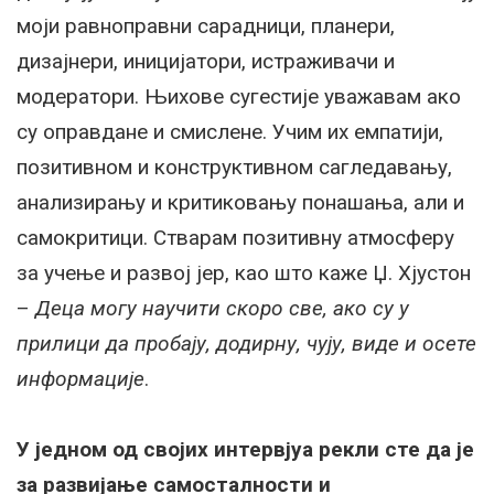
моји равноправни сарадници, планери,
дизајнери, иницијатори, истраживачи и
модератори. Њихове сугестије уважавам ако
су оправдане и смислене. Учим их емпатији,
позитивном и конструктивном сагледавању,
анализирању и критиковању понашања, али и
самокритици. Стварам позитивну атмосферу
за учење и развој јер, као што каже Џ. Хјустон
–
Деца могу научити скоро све, ако су у
прилици да пробају, додирну, чују, виде и осете
информације
.
У једном од својих интервјуа рекли сте да је
за развијање самосталности и