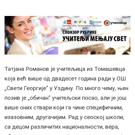
Татјана Романов је учитељица из Томашевца
која већ више од двадесет година ради у ОШ
„Свети Георгије” у Уздину. По много чему, њен
позив је „обичан” учитељски посао, али је још
више оних ствари који га чине специфичним,
изазовним, другачијим. Рад у сеоској школи,
са децом различитих националности, вера,