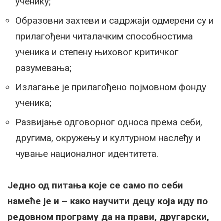
ученику;
Образовни захтеви и садржаји одмерени су и
прилагођени читалачким способностима
ученика и степену њиховог критичког
разумевања;
Излагање је прилагођено појмовном фонду
ученика;
Развијање одговорног односа према себи,
другима, окружењу и културном наслеђу и
чување националног идентитета.
Једно од питања које се само по себи
намеће је и – како научити децу која иду по
редовном програму да на прави, другарски,