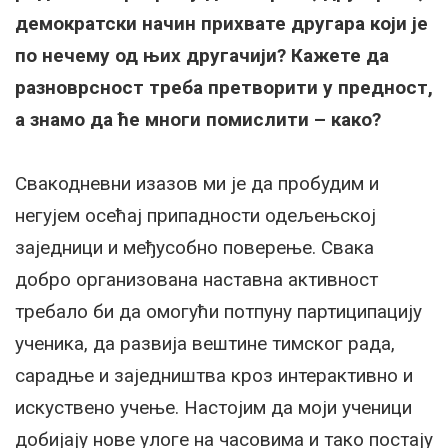
демократски начин прихвате другара који је
по нечему од њих другачији? Кажете да
разноврсност треба претворити у предност,
а знамо да ће многи помислити – како?
Свакодневни изазов ми је да пробудим и
негујем осећај припадности одељењској
заједници и међусобно поверење. Свака
добро организована наставна активност
требало би да омогући потпуну партиципацију
ученика, да развија вештине тимског рада,
сарадње и заједништва кроз интерактивно и
искуствено учење. Настојим да моји ученици
добијају нове улоге на часовима и тако постају