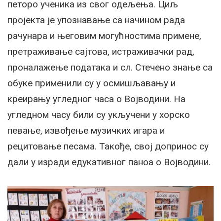
петоро ученикa из свог одељења. Циљ
пројекта је упознавањe са начином рада
рачунара и његовим могућностима примене,
претраживање сајтова, истраживачки рад,
проналажење података и сл. Стечено знање са
обуке применили су у осмишљавању и
креирању угледног часа о Војводини. На
угледном часу били су укључени у хорско
певање, извођење музичких игара и
рецитовање песама. Такође, свој допринос су
дали у изради едукативног паноа о Војводини.