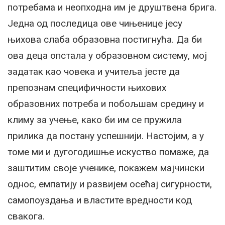
потребама и неопходна им је друштвена брига.
Једна од последица ове чињенице јесу
њихова слаба образовна постигнућа. Да би
ова деца опстала у образовном систему, мој
задатак као човека и учитеља јесте да
препознам специфичности њихових
образовних потреба и побољшам средину и
климу за учење, како би им се пружила
прилика да постану успешнији. Настојим, а у
томе ми и дугогодишње искуство помаже, да
заштитим своје ученике, покажем мајчински
однос, емпатију и развијем осећај сигурности,
самопоуздања и властите вредности код
свакога.