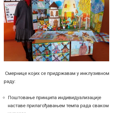
Смернице којих се придржавам у инклузивном
раду:
Поштовање принципа индивидуализације
наставе прилагођавањем темпа рада сваком