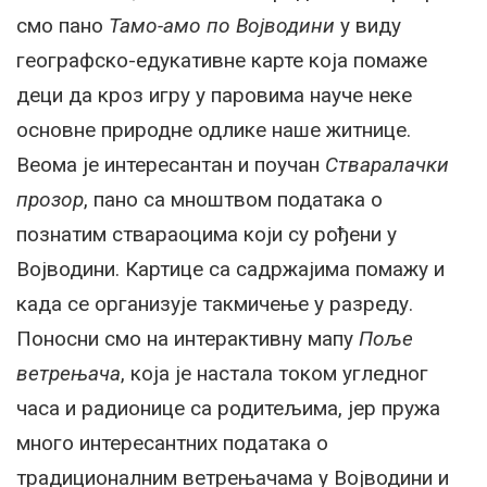
смо пано
Тамо-амо по Војводини
у виду
географско-едукативне карте која помаже
деци да кроз игру у паровима науче неке
основне природне одлике наше житнице.
Веома је интересантан и поучан
Стваралачки
прозор
, пано са мноштвом података о
познатим ствараоцима који су рођени у
Војводини. Картице са садржајима помажу и
када се организује такмичење у разреду.
Поносни смо на интерактивну мапу
Поље
ветрењача
, која је настала током угледног
часа и радионице са родитељима, јер пружа
много интересантних података о
традиционалним ветрењачама у Војводини и