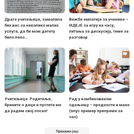
Драга учитељице, замолила
Вежбе емпатије за ученике –
бих вас за неколико малих
ИДЕЈЕ за игру на часу,
услуга, да би мом детету
питања за дискусију, теме за
било лепо…
разговор
Учитељицa: Родитељи,
Рад у комбинованом
брините о деци и пустите ме
одељењу – предности и мане
да радим свој посао!
(плус пример припреме за
час)
Прикажи још