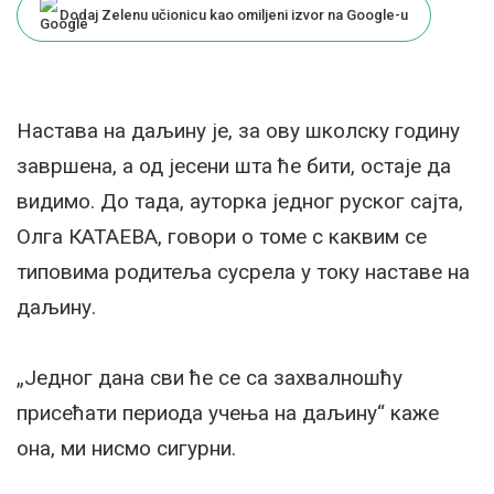
Dodaj Zelenu učionicu kao omiljeni izvor na Google-u
Настава на даљину је, за ову школску годину
завршена, а од јесени шта ће бити, остаје да
видимо. До тада, ауторка једног руског сајта,
Олга КАТАЕВА, говори о томе с каквим се
типовима родитеља сусрела у току наставе на
даљину.
„Једног дана сви ће се са захвалношћу
присећати периода учења на даљину“ каже
она, ми нисмо сигурни.