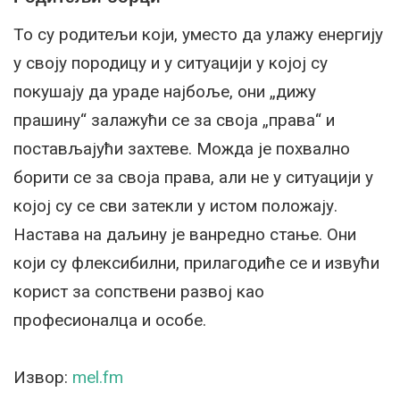
То су родитељи који, уместо да улажу енергију
у своју породицу и у ситуацији у којој су
покушају да ураде најбоље, они „дижу
прашину“ залажући се за своја „права“ и
постављајући захтеве. Можда је похвално
борити се за своја права, али не у ситуацији у
којој су се сви затекли у истом положају.
Настава на даљину је ванредно стање. Они
који су флексибилни, прилагодиће се и извући
корист за сопствени развој као
професионалца и особе.
Извор:
mel.fm