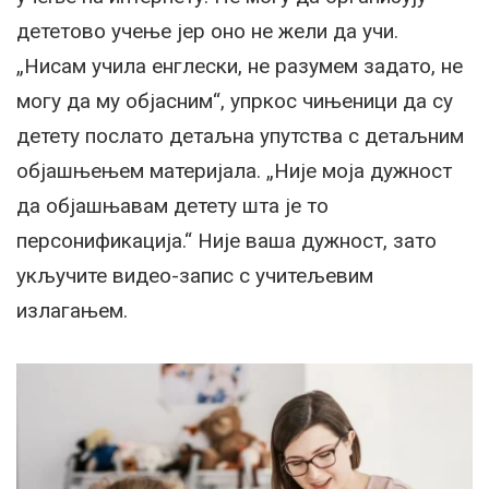
дететово учење јер оно не жели да учи.
„Нисам учила енглески, не разумем задато, не
могу да му објасним“, упркос чињеници да су
детету послато детаљна упутства с детаљним
објашњењем материјала. „Није моја дужност
да објашњавам детету шта је то
персонификација.“ Није ваша дужност, зато
укључите видео-запис с учитељевим
излагањем.