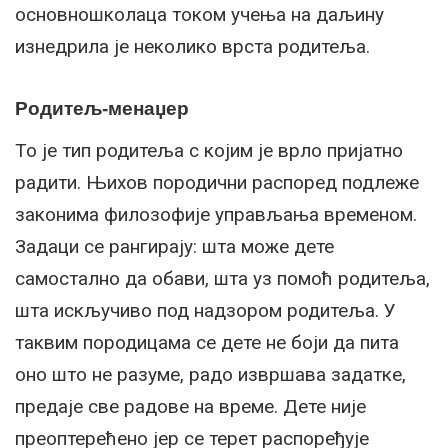
основношколаца током учења на даљину
изнедрила је неколико врста родитеља.
Родитељ-менаџер
То је тип родитеља с којим је врло пријатно
радити. Њихов породични распоред подлеже
законима филозофије управљања временом.
Задаци се рангирају: шта може дете
самостално да обави, шта уз помоћ родитеља,
шта искључиво под надзором родитеља. У
таквим породицама се дете не боји да пита
оно што не разуме, радо извршава задатке,
предаје све радове на време. Дете није
преоптерећено јер се терет распоређује