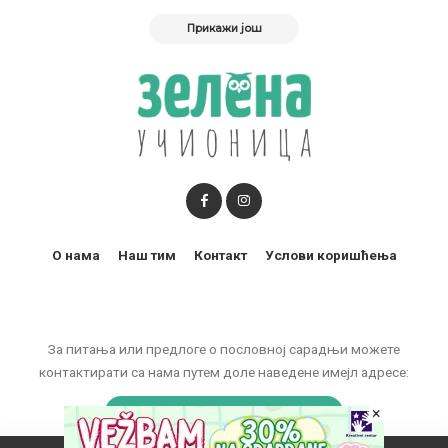
Прикажи још
О нама
Наш тим
Контакт
Услови коришћења
За питања или предлоге о пословној сарадњи можете
контактирати са нама путем доле наведене имејл адресе:
×
marketing@zelenaucionica.com