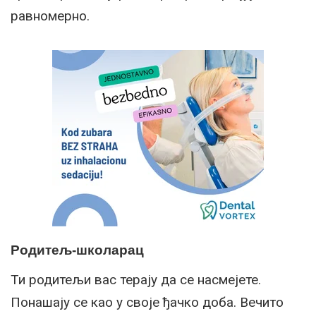
равномерно.
Родитељ-школарац
Ти родитељи вас терају да се насмејете.
Понашају се као у своје ђачко доба. Вечито