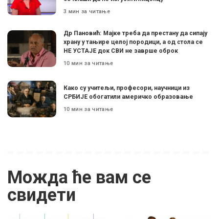
3 мин за читање
Др Пановић: Мајке треба да престану да сипају
храну у тањире целој породици, а од стола се
НЕ УСТАЈЕ док СВИ не заврше оброк
10 мин за читање
Како су учитељи, професори, научници из
СРБИЈЕ обогатили америчко образовање
10 мин за читање
Можда ће вам се
свидети