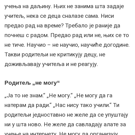
учења на даљину. Њих не занима шта задаје
учитељ, нека се деца сналазе сама. Ниси
предао рад на време? Требало је раније да
почнеш с радом. Предао рад или не, њих се то
не тиче. Научио – не научио, научиће догодине.
Такви родитељи не критикују децу, не
доживљавају учитеља и не реагују.
Родитељ „не могу“
„Ја то не знам.“ „Не могу.“ „Не могу да га
натерам да ради.“ „Нас нису тако учили.“ Ти
родитељи једноставно не желе да се упуштају
ни у шта ново. Не желе да савладају алате за
учење на интернету. Не могу да организују