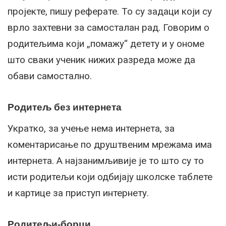
пројекте, пишу реферате. То су задаци који су
врло захтевни за самосталан рад. Говорим о
родитељима који „помажу“ детету и у ономе
што сваки ученик нижих разреда може да
обави самостално.
Родитељ без интернета
Укратко, за учење нема интернета, за
коментарисање по друштвеним мрежама има
интернета. А најзанимљивије је то што су то
исти родитељи који одбијају школске таблете
и картице за приступ интернету.
Родитељи-борци