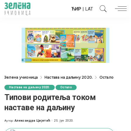
ЋИР
|
LAT
Зелена учионица
Настава на даљину 2020.
Остало
Настава на даљину 2020.
Остало
Типови родитеља током
наставе на даљину
Александра Цвјетић
25. јун 2020.
Аутор:
Posted
by