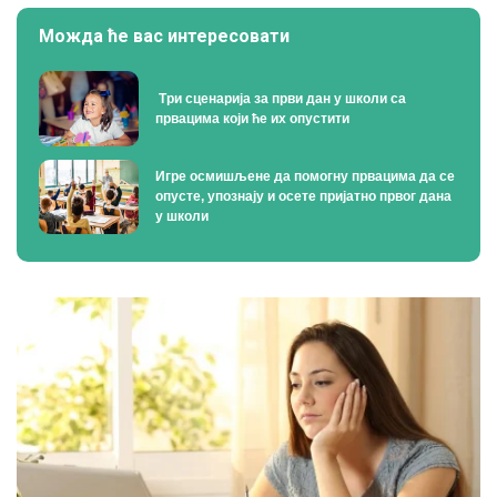
Можда ће вас интересовати
Tри сценарија за први дан у школи са
првацима који ће их опустити
Игре осмишљене да помогну првацима да се
опусте, упознају и осете пријатно првог дана
у школи