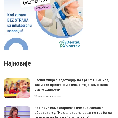
Најновије
Васпитачица о адаптацији на вртић: НИЈЕ крај
кад дете престане да плаче, то је само фаза
равнодушности
10 мин за читање
Нешовић коментарисала измене Закона о
образовању: ”Ко одговорно ради, не треба да
се плаши да ће изгубити лиценцу”