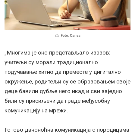
Foto: Canva
„Многима је оно представљало изазов:
учитељи су морали традиционално
подучавање хитно да преместе у дигитално
окружење, родитељи су се образовањем своје
деце бавили дубље него икад и сви заједно
били су присиљени да граде међусобну
комуникацију на мрежи.
Готово даноноћна комуникација с породицама