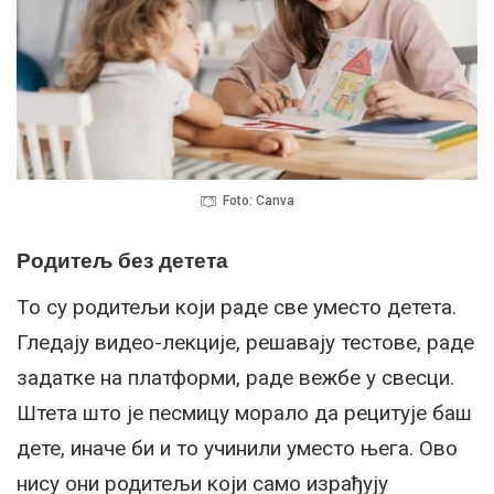
Foto: Canva
Родитељ без детета
То су родитељи који раде све уместо детета.
Гледају видео-лекције, решавају тестове, раде
задатке на платформи, раде вежбе у свесци.
Штета што је песмицу морало да рецитује баш
дете, иначе би и то учинили уместо њега. Ово
нису они родитељи који само израђују