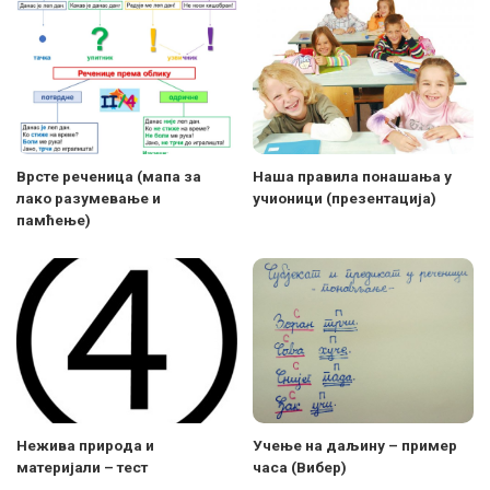
Врсте реченица (мапа за
Наша правила понашања у
лако разумевање и
учионици (презентација)
памћење)
Нежива природа и
Учење на даљину – пример
материјали – тест
часа (Вибер)