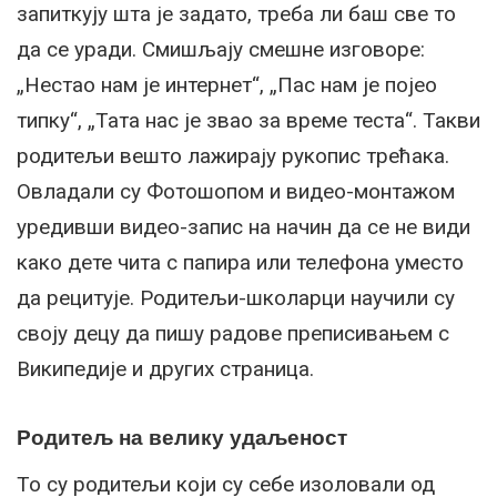
запиткују шта је задато, треба ли баш све то
да се уради. Смишљају смешне изговоре:
„Нестао нам је интернет“, „Пас нам је појео
типку“, „Тата нас је звао за време теста“. Такви
родитељи вешто лажирају рукопис трећака.
Овладали су Фотошопом и видео-монтажом
уредивши видео-запис на начин да се не види
како дете чита с папира или телефона уместо
да рецитује. Родитељи-школарци научили су
своју децу да пишу радове преписивањем с
Википедије и других страница.
Родитељ на велику удаљеност
То су родитељи који су себе изоловали од