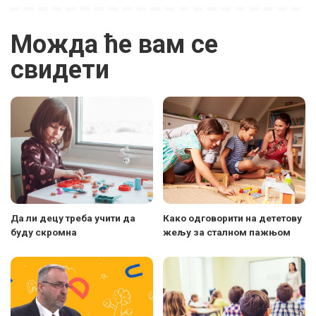
Можда ће вам се
свидети
Да ли децу треба учити да
Како одговорити на дететову
буду скромна
жељу за сталном пажњом