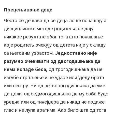
Прецењивање деце
Често се дешава да се деца лоше понашају а
дисциплинске методе родитеља не дају
никакве резултате због тога што понашање
које родитељ очекују од детета није у складу
са његовим узрастом.
Једноставно није
разумно очекивати од двогодишњака да
нема испаде беса,
од трогодишњака да не
изгубе стрпљење и не ударе или уједу брата
или сестру. Ни од четворогодишњака да уме
да дели, од седмогодишњака да му соба буде
уредна или од тинејџера да никад не подиже
глас и не лупа вратима. Ако било шта од тога