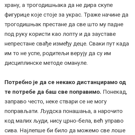
храну, а трогодишњака да не дира скупе
фигурице које стоје за украс. Траже начине да
трогодишњак престане да све што му падне
под руку користи као лопту и да зауставе
непрестане свађе између деце. Сваки пут када
им то не успе, родитељи верују да су им
дисциплинске методе омануле.
Потребно је да се некако дистанцирамо од
те потребе да баш све поправимо.
Понекад,
заправо често, неке ствари се не могу
поправљати. Људска понашања, а нарочито
код малих људи, нису црно-бела, већ управо
сива. Најлепше би било да можемо све лоше