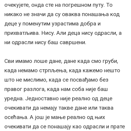
очекујете, онда сте на погрешном путу. То
никако не значи да су оваква понашања код
деце у поменутим узрастима добра и
прихватљива. Нису. Али деца нису одрасли, а
ни одрасли нису баш савршени.
Сви имамо лоше дане, дане када смо груби,
када немамо стрпљења, када кажемо нешто
што не мислимо, када се посвађамо без
правог разлога, када нам соба није баш
уредна. Једноставно није реално од деце
очекивати да немају такве дане или таква
осећања. А још је мање реално од њих
очекивати да се понашају као одрасли и прате