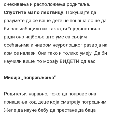
очекивања и расположења родитеља.
Спустите мало лествицу.
Покушајте да
разумете да се ваше дете не понаша лоше да
би вас избацило из такта, већ једноставно
ради оно најбоље што уме са својим
осећањима и нивоом неуролошког развоја на
ком се налази. Они тако и толико умеју. Да би
научили више, то морају ВИДЕТИ од вас.
Мисија „поправљања”
Родитељи, наравно, теже да поправе она
понашања код деце која сматрају погрешним.
Желе да науче бебу да престане да баца