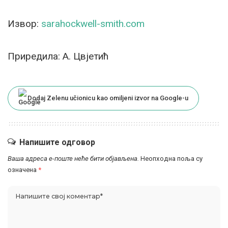
Извор:
sarahockwell-smith.com
Приредила: А. Цвјетић
Dodaj Zelenu učionicu kao omiljeni izvor na Google-u
Напишите одговор
Ваша адреса е-поште неће бити објављена.
Неопходна поља су
означена
*