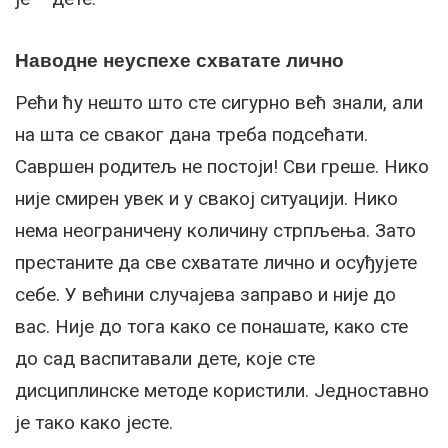
Наводне неуспехе схватате лично
Рећи ћу нешто што сте сигурно већ знали, али
на шта се сваког дана треба подсећати.
Савршен родитељ не постоји! Сви греше. Нико
није смирен увек и у свакој ситуацији. Нико
нема неограничену количину стрпљења. Зато
престаните да све схватате лично и осуђујете
себе. У већини случајева заправо и није до
вас. Није до тога како се понашате, како сте
до сад васпитавали дете, које сте
дисциплинске методе користили. Једноставно
је тако како јесте.