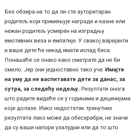
Без обзира на то да ли сте ауторитаран
родитељ који примењује награде и казне или
нежан родитељ усмерен на изградњу
емотивних веза и емпатије. У свакој варијанти
и ваше дете ће некад имати испад беса.
Понашаће се онако како сматрате да не би
смело. Јер они једноставно тако уче.
Имајте
на уму да не васпитавате дете за данас, за
сутра, за следећу недељу.
Резултати онога
што радите видеће се у годинама и деценијама
које долазе. Иако недостатак тренутних
резултата лако може да обесхрабри, не значи
да су ваши напори узалудни или да то што