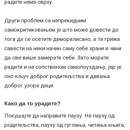
радите нема сврху.
Други проблем са непрекидним
самокритиковањем је што може довести до
тога да се осетите деморалисано, а та грижа
савести на неки начин саму себе храни и чини
да све више замерате себи. Зато морате
радити и на сопственом самопоуздању, јер је
оно кључ доброг родитељства и давања
доброг узора деци.
Како да то урадите?
Покушајте да направите паузу. Не паузу од
родитељства, паузу од гуглања, читања књига,