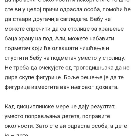
сте ви у целој причи одрасла особа, помоћи ће
да ствари другачије сагледате. Бебу не
можете спречити да са столице за храњење
баца храну на под. Али, можете набавити
подметач који ће олакшати чишћење и
спустити бебу на подметач уместо у столицу.
Не треба да очекујете од трогодишњака да не
дира скупе фигурице. Боље решење је да те
фигурице изместите ван његовог дохвата.
Кад дисциплинске мере не дају резултат,
уместо поправљања детета, поправите
околности. Зато сте ви одрасла особа, а дете
је – дете.