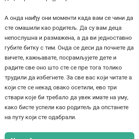
А онда наиђу они моменти када вам се чини да
сте омашили као родитељ. Да су вам деца
непослушна и размажена, а да ви једноставно
губите битку с тим. Онда се деси да почнете да
вичете, кажњавате, посрамљујете дете и
радите све оно што сте се пре тога толико
трудили да избегнете. За све вас који читате а
који сте се некад овако осетили, ево три
ствари које би требало да увек имате на уму,
како бисте успели као родитељ да опстанете
на путу који сте одабрали.