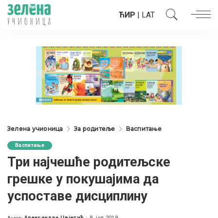
ЋИР
|
LAT
Зелена учионица
За родитеље
Васпитање
Васпитање
Три најчешће родитељске
грешке у покушајима да
успоставе дисциплину
Александра Цвјетић
9. јул 2019.
Аутор: