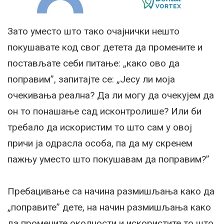
Зато уместо што тако очајнички нешто
покушавате код свог детета да промените и
постављате себи питање: „како ово да
поправим”, запитајте се: „Jесу ли моја
очекивања реална? Да ли могу да очекујем да
он то понашање сад исконтролише? Или би
требало да искористим то што сам у овој
причи ја одрасла особа, па да му скренем
пажњу уместо што покушавам да поправим?”
Пребацивање са начина размишљања како да
„поправите” дете, на начин размишљања како
да промените околности и искористите то што