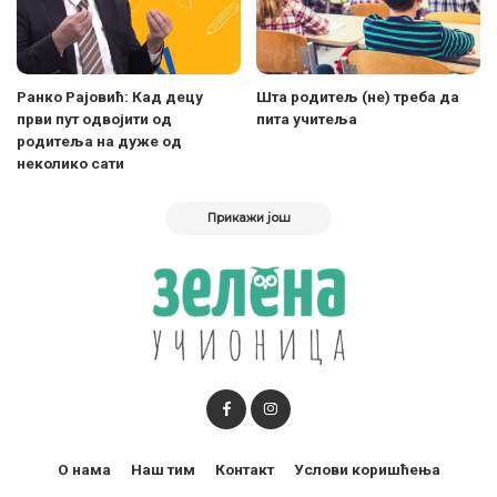
Ранко Рајовић: Кад децу
Шта родитељ (не) треба да
први пут одвојити од
пита учитеља
родитеља на дуже од
неколико сати
Прикажи још
О нама
Наш тим
Контакт
Услови коришћења