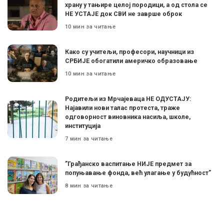
храну у тањире целој породици, а од стола се
НЕ УСТАЈЕ док СВИ не заврше оброк
10 мин за читање
Како су учитељи, професори, научници из
СРБИЈЕ обогатили америчко образовање
10 мин за читање
Родитељи из Мрчајеваца НЕ ОДУСТАЈУ:
Најавили нови талас протеста, траже
одговорност виновника насиља, школе,
институција
7 мин за читање
”Грађанско васпитање НИЈЕ предмет за
попуњавање фонда, већ улагање у будућност”
8 мин за читање