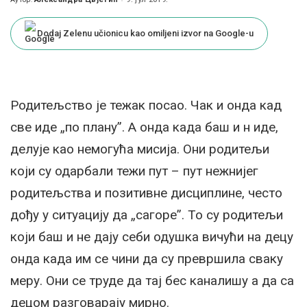
Posted
by
Dodaj Zelenu učionicu kao omiljeni izvor na Google-u
Родитељство је тежак посао. Чак и онда кад
све иде „по плану”. А онда када баш и н иде,
делује као немогућа мисија. Они родитељи
који су одарбали тежи пут – пут нежнијег
родитељства и позитивне дисциплине, често
дођу у ситуацију да „сагоре”. То су родитељи
који баш и не дају себи одушка вичући на децу
онда када им се чини да су превршила сваку
меру. Они се труде да тај бес каналишу а да са
децом разговарају мирно.