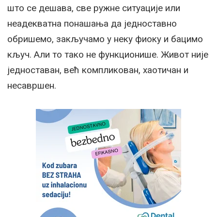
што се дешава, све ружне ситуације или
неадекватна понашања да једноставно
обришемо, закључамо у неку фиоку и бацимо
кључ. Али то тако не функционише. Живот није
једноставан, већ компликован, хаотичан и
несавршен.