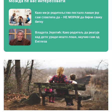
Можда ће вас интересовати
Како ми је родитељство постало лакше јер
сам схватила да – НЕ МОРАМ да бијем сваку
битку
Владета Јеротић: Како родитељ да реагује
кад дете уради нешто лоше, научио сам од
Енглеза