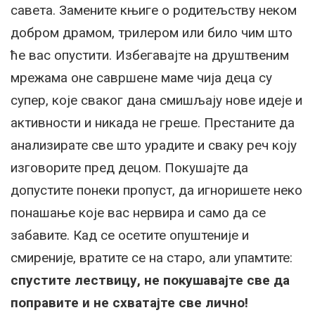
савета. Замените књиге о родитељству неком
добром драмом, трилером или било чим што
ће вас опустити. Избегавајте на друштвеним
мрежама оне савршене маме чија деца су
супер, које сваког дана смишљају нове идеје и
активности и никада не греше. Престаните да
анализирате све што урадите и сваку реч коју
изговорите пред децом. Покушајте да
допустите понеки пропуст, да игноришете неко
понашање које вас нервира и само да се
забавите. Кад се осетите опуштеније и
смиреније, вратите се на старо, али упамтите:
спустите лествицу, не покушавајте све да
поправите и не схватајте све лично!