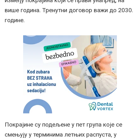
између покрајина који се прави унапред, на
више година. Тренутни договор важи до 2030.
године.
Покрајине су подељене у пет група које се
смењују у терминима летњих распуста, у