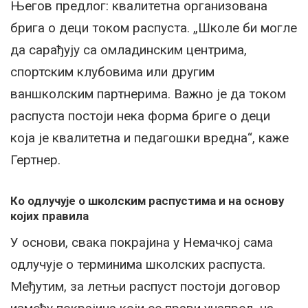
Његов предлог: квалитетна организована
брига о деци током распуста. „Школе би могле
да сарађују са омладинским центрима,
спортским клубовима или другим
ваншколским партнерима. Важно је да током
распуста постоји нека форма бриге о деци
која је квалитетна и педагошки вредна“, каже
Гертнер.
Ко одлучује о школским распустима и на основу
којих правила
У основи, свака покрајина у Немачкој сама
одлучује о терминима школских распуста.
Међутим, за летњи распуст постоји договор