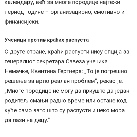
календару, већ за многе породице најтежи
период године – организационо, емотивно и
финансијски.
Ученици против краћих распуста
С друге стране, краћи распусти нису опција за
генералног секретара Савеза ученика
Немачке, Квентина Гертнера: „То је погрешно
решење за врло реалан проблем“, рекао је.
„Многе породице не могу да приуште да један
родитељ смањи радно време или остане код
куће само зато што су распусти и неко мора
да пази на децу.“