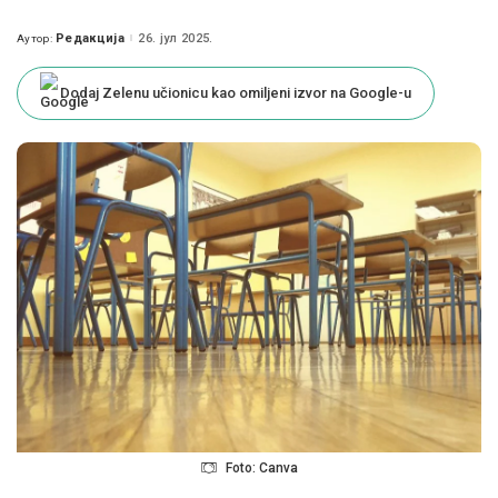
Редакција
26. јул 2025.
Аутор:
Posted
by
Dodaj Zelenu učionicu kao omiljeni izvor na Google-u
Foto: Canva