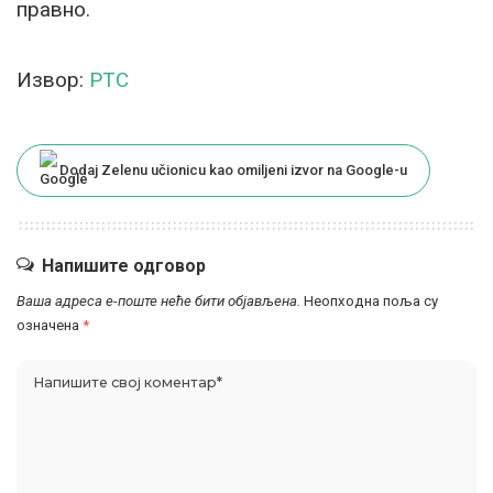
правно.
Извор:
РТС
Dodaj Zelenu učionicu kao omiljeni izvor na Google-u
Напишите одговор
Ваша адреса е-поште неће бити објављена.
Неопходна поља су
означена
*