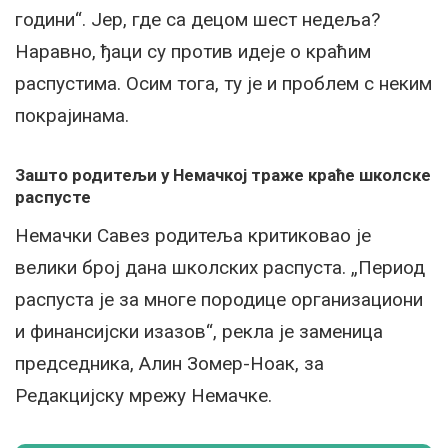
години“. Јер, где са децом шест недеља?
Наравно, ђаци су против идеје о краћим
распустима. Осим тога, ту је и проблем с неким
покрајинама.
Зашто родитељи у Немачкој траже краће школске
распусте
Немачки Савез родитеља критиковао је
велики број дана школских распуста. „Период
распуста је за многе породице организациони
и финансијски изазов“, рекла је заменица
председника, Алин Зомер-Ноак, за
Редакцијску мрежу Немачке.