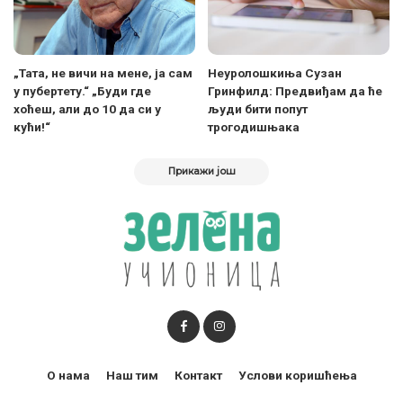
„Тата, не вичи на мене, ја сам
Неуролошкиња Сузан
у пубертету.“ „Буди где
Гринфилд: Предвиђам да ће
хоћеш, али до 10 да си у
људи бити попут
кући!“
трогодишњака
Прикажи још
О нама
Наш тим
Контакт
Услови коришћења