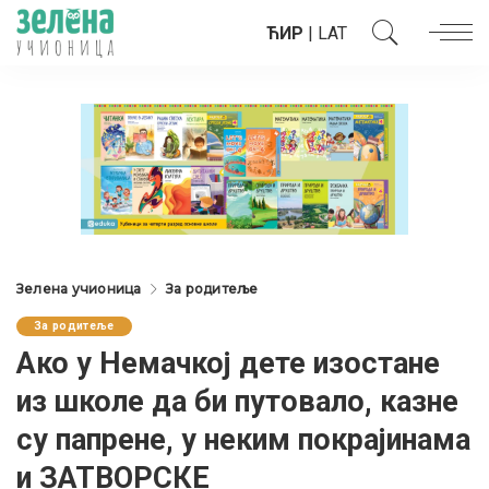
ЋИР
|
LAT
Зелена учионица
За родитеље
За родитеље
Ако у Немачкој дете изостане
из школе да би путовало, казне
су папрене, у неким покрајинама
и ЗАТВОРСКЕ