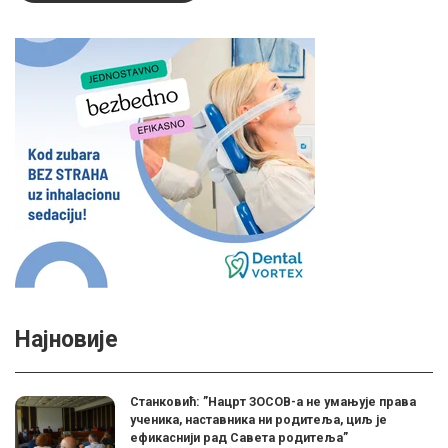
Најновије
Станковић: ”Нацрт ЗОСОВ-а не умањује права
ученика, наставника ни родитеља, циљ је
ефикаснији рад Савета родитеља”