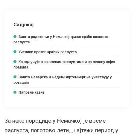
Садржај
Зашто родитељи у Немачкој траже краће школске
распусте
Ученици против краћих распуста
Ко одлучује о школским распустима и на основу којих
правила
Зашто Баварска и Баден-Виртемберг не учествују у
ротацији
Папрене казне
За неке породице у Немачкој је време
распуста, поготово лети, „најтежи период у