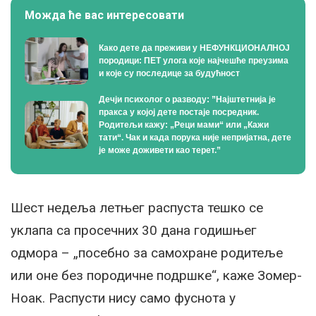
Можда ће вас интересовати
Како дете да преживи у НЕФУНКЦИОНАЛНОЈ
породици: ПЕТ улога које најчешће преузима
и које су последице за будућност
Дечји психолог о разводу: ”Најштетнија је
пракса у којој дете постаје посредник.
Родитељи кажу: „Реци мами“ или „Кажи
тати“. Чак и када порука није непријатна, дете
је може доживети као терет.”
Шест недеља летњег распуста тешко се
уклапа са просечних 30 дана годишњег
одмора – „посебно за самохране родитеље
или оне без породичне подршке“, каже Зомер-
Ноак. Распусти нису само фуснота у