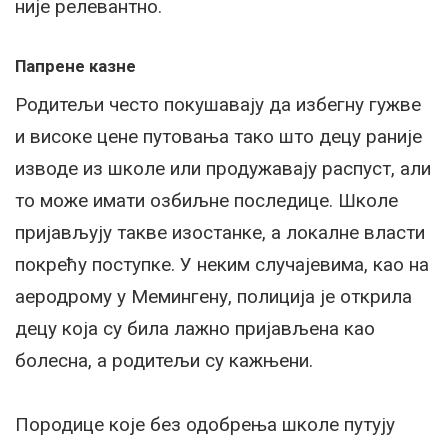
није релевантно.
Папрене казне
Родитељи често покушавају да избегну гужве
и високе цене путовања тако што децу раније
изводе из школе или продужавају распуст, али
то може имати озбиљне последице. Школе
пријављују такве изостанке, а локалне власти
покрећу поступке. У неким случајевима, као на
аеродрому у Мемингену, полиција је открила
децу која су била лажно пријављена као
болесна, а родитељи су кажњени.
Породице које без одобрења школе путују