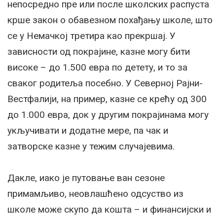
непосредно пре или после школских распуста
крше закон о обавезном похађању школе, што
се у Немачкој третира као прекршај. У
зависности од покрајине, казне могу бити
високе – до 1.500 евра по детету, и то за
сваког родитеља посебно. У Северној Рајни-
Вестфалији, на пример, казне се крећу од 300
до 1.000 евра, док у другим покрајинама могу
укључивати и додатне мере, па чак и
затворске казне у тежим случајевима.
Дакле, иако је путовање ван сезоне
примамљиво, неовлашћено одсуство из
школе може скупо да кошта – и финансијски и