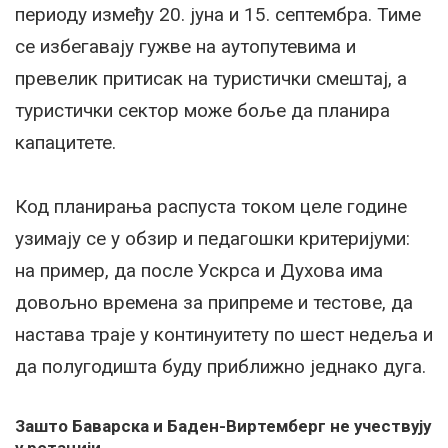
периоду између 20. јуна и 15. септембра. Тиме
се избегавају гужве на аутопутевима и
превелик притисак на туристички смештај, а
туристички сектор може боље да планира
капацитете.
Код планирања распуста током целе године
узимају се у обзир и педагошки критеријуми:
на пример, да после Ускрса и Духова има
довољно времена за припреме и тестове, да
настава траје у континуитету по шест недеља и
да полугодишта буду приближно једнако дуга.
Зашто Баварска и Баден-Виртемберг не учествују