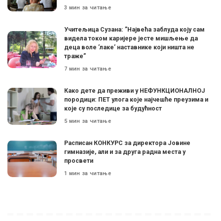
3 мин за читање
Учитељица Сузана: ”Највећа заблуда коју сам
видела током каријере јесте мишљење да
деца воле ’лаке’ наставнике који ништа не
траже”
7 мин за читање
Како дете да преживи у НЕФУНКЦИОНАЛНОЈ
породици: ПЕТ улога које најчешће преузима и
које су последице за будућност
5 мин за читање
Расписан КОНКУРС за директора Јовине
гимназије, али и за друга радна места у
просвети
1 мин за читање