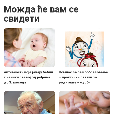
Можда ће вам се
свидети
Активности које јачају бебин
Компас за самообразовање
физички развој од рођења
– практични савети за
до 3. месеца
родитеље у журби