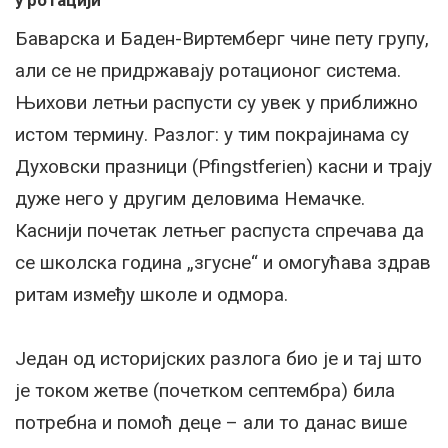
у ротацији
Баварска и Баден-Виртемберг чине пету групу,
али се не придржавају ротационог система.
Њихови летњи распусти су увек у приближно
истом термину. Разлог: у тим покрајинама су
Духовски празници (Pfingstferien) касни и трају
дуже него у другим деловима Немачке.
Каснији почетак летњег распуста спречава да
се школска година „згусне“ и омогућава здрав
ритам између школе и одмора.
Један од историјских разлога био је и тај што
је током жетве (почетком септембра) била
потребна и помоћ деце – али то данас више