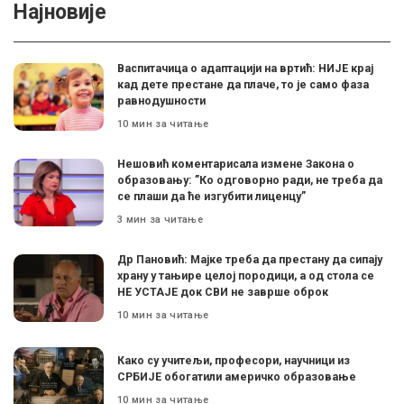
Најновије
Васпитачица о адаптацији на вртић: НИЈЕ крај
кад дете престане да плаче, то је само фаза
равнодушности
10 мин за читање
Нешовић коментарисала измене Закона о
образовању: ”Ко одговорно ради, не треба да
се плаши да ће изгубити лиценцу”
3 мин за читање
Др Пановић: Мајке треба да престану да сипају
храну у тањире целој породици, а од стола се
НЕ УСТАЈЕ док СВИ не заврше оброк
10 мин за читање
Како су учитељи, професори, научници из
СРБИЈЕ обогатили америчко образовање
10 мин за читање