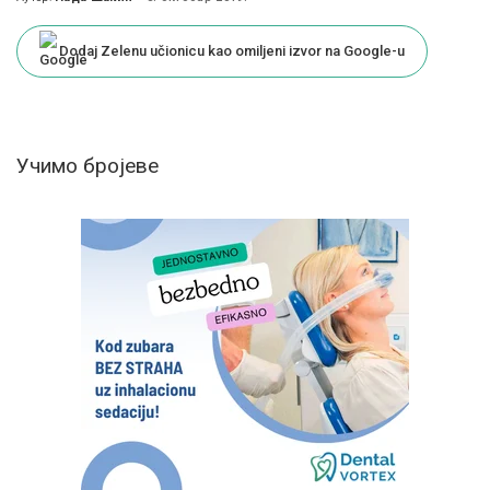
Posted
by
Dodaj Zelenu učionicu kao omiljeni izvor na Google-u
Учимо бројеве