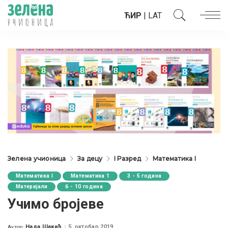
ЋИР
|
LAT
Зелена учионица
За децу
I Разред
Математика I
Математика I
Математика 1
3 - 5 година
Материјали
6 - 10 година
Учимо бројеве
Нада Шакић
5. октобар 2019.
Аутор: