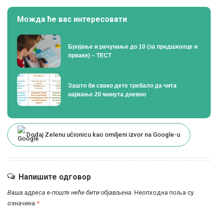
Можда ће вас интересовати
Бројање и рачунање до 10 (за предшколце и
прваке) – ТЕСТ
Зашто би свако дете требало да чита
најмање 20 минута дневно
Dodaj Zelenu učionicu kao omiljeni izvor na Google-u
Напишите одговор
Ваша адреса е-поште неће бити објављена.
Неопходна поља су
означена
*