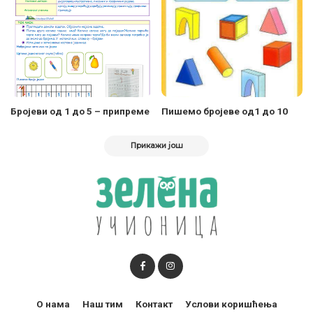
Бројеви од 1 до 5 – припреме
Пишемо бројеве од1 до 10
Прикажи још
О нама
Наш тим
Контакт
Услови коришћења