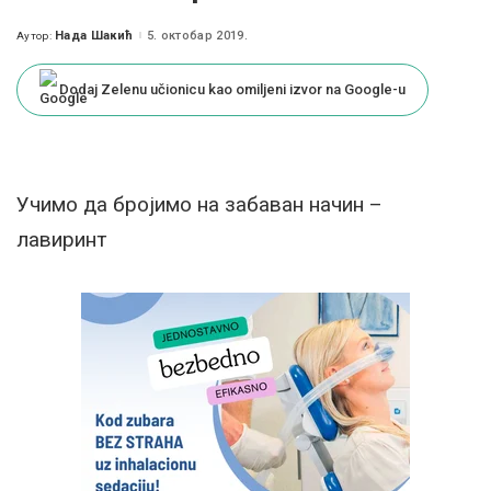
Нада Шакић
5. октобар 2019.
Аутор:
Posted
by
Dodaj Zelenu učionicu kao omiljeni izvor na Google-u
Учимо да бројимо на забаван начин –
лавиринт