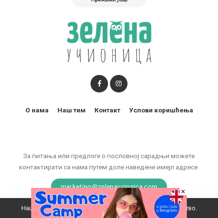
О нама
Наш тим
Контакт
Услови коришћења
За питања или предлоге о пословној сарадњи можете
контактирати са нама путем доле наведене имејл адресе:
marketing@zelenaucionica.com
×
Наш вебсајт користи колачиће да побољша ваше искуство.