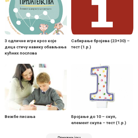
3 одличне игре кроз које
Сабирање бројева (23+30) –
деца стичу навику обављања
тест (1.р.)
кућних послова
Вежбе писања
Бројање до 10 – скуп,
елемент скупа – тест (1.р.)
Прикажи још