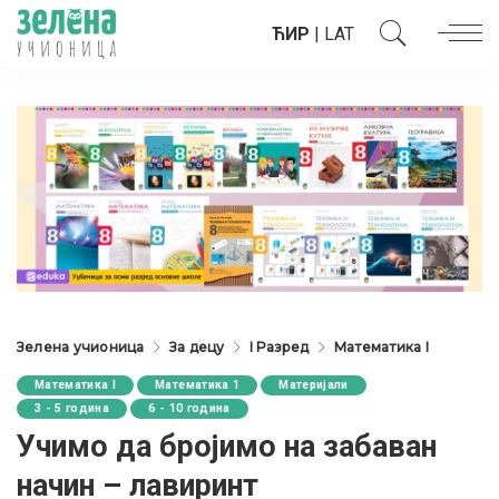
ЋИР
|
LAT
Зелена учионица
За децу
I Разред
Математика I
Математика I
Математика 1
Материјали
3 - 5 година
6 - 10 година
Учимо да бројимо на забаван
начин – лавиринт