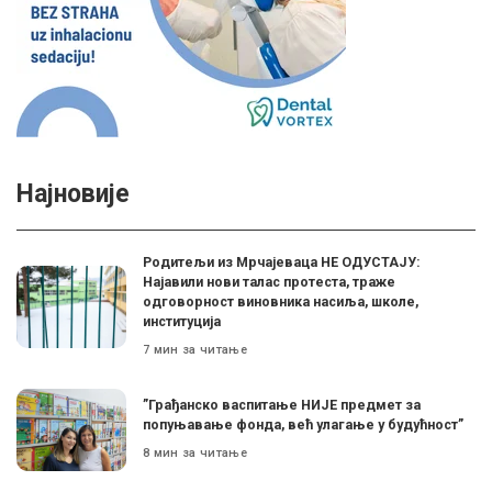
Најновије
Родитељи из Мрчајеваца НЕ ОДУСТАЈУ:
Најавили нови талас протеста, траже
одговорност виновника насиља, школе,
институција
7 мин за читање
”Грађанско васпитање НИЈЕ предмет за
попуњавање фонда, већ улагање у будућност”
8 мин за читање