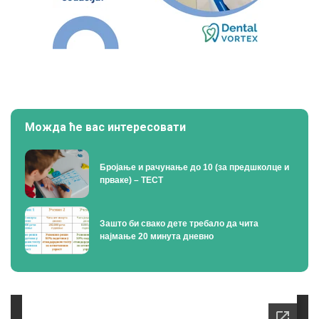
Можда ће вас интересовати
Бројање и рачунање до 10 (за предшколце и
прваке) – ТЕСТ
Зашто би свако дете требало да чита
најмање 20 минута дневно