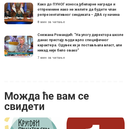
Како до ПУНОГ износа јубиларне награде и
отпремнине иако не желите да будете члан
репрезентативног синдиката – ДВА су начина
8 мин за читање
Снежана Романдић: ”На улогу директора школе
данас пристају људи врло специфичног
карактера. Одувек их је постављала власт, али
никад није било овако”
7 мин за читање
Можда ће вам се
свидети