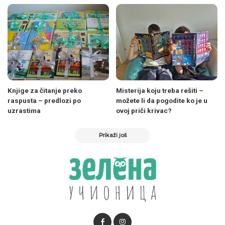
Knjige za čitanje preko
Misterija koju treba rešiti –
raspusta – predlozi po
možete li da pogodite ko je u
uzrastima
ovoj priči krivac?
Prikaži još