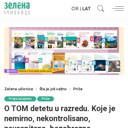
ĆIR
|
LAT
Zelena učionica
Šta je još važno
Priče
Preporučujemo
Priče
O TOM detetu u razredu. Koje je
nemirno, nekontrolisano,