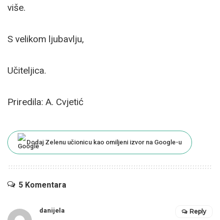
više.
S velikom ljubavlju,
Učiteljica.
Priredila: A. Cvjetić
Dodaj Zelenu učionicu kao omiljeni izvor na Google-u
5 Komentara
danijela
Reply