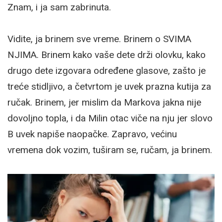
Znam, i ja sam zabrinuta.
Vidite, ja brinem sve vreme. Brinem o SVIMA
NJIMA. Brinem kako vaše dete drži olovku, kako
drugo dete izgovara određene glasove, zašto je
treće stidljivo, a četvrtom je uvek prazna kutija za
ručak. Brinem, jer mislim da Markova jakna nije
dovoljno topla, i da Milin otac viče na nju jer slovo
B uvek napiše naopačke. Zapravo, većinu
vremena dok vozim, tuširam se, ručam, ja brinem.