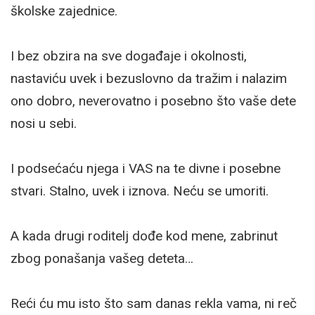
školske zajednice.
I bez obzira na sve događaje i okolnosti,
nastaviću uvek i bezuslovno da tražim i nalazim
ono dobro, neverovatno i posebno što vaše dete
nosi u sebi.
I podsećaću njega i VAS na te divne i posebne
stvari. Stalno, uvek i iznova. Neću se umoriti.
A kada drugi roditelj dođe kod mene, zabrinut
zbog ponašanja vašeg deteta…
Reći ću mu isto što sam danas rekla vama, ni reč