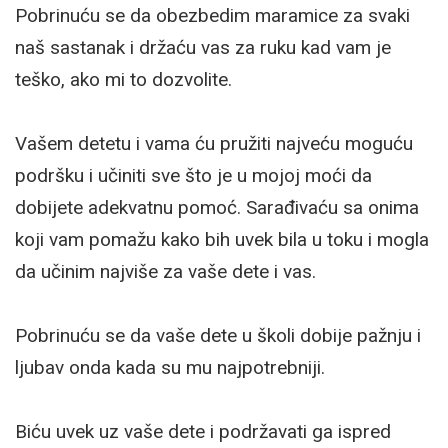
Pobrinuću se da obezbedim maramice za svaki
naš sastanak i držaću vas za ruku kad vam je
teško, ako mi to dozvolite.
Vašem detetu i vama ću pružiti najveću moguću
podršku i učiniti sve što je u mojoj moći da
dobijete adekvatnu pomoć. Sarađivaću sa onima
koji vam pomažu kako bih uvek bila u toku i mogla
da učinim najviše za vaše dete i vas.
Pobrinuću se da vaše dete u školi dobije pažnju i
ljubav onda kada su mu najpotrebniji.
Biću uvek uz vaše dete i podržavati ga ispred