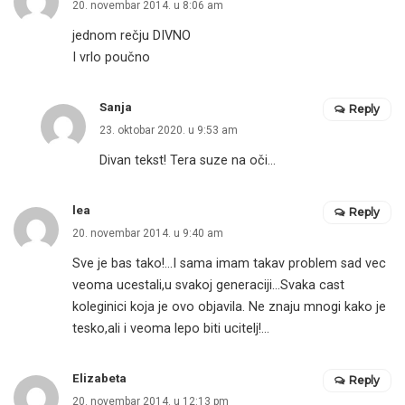
20. novembar 2014. u 8:06 am
jednom rečju DIVNO
I vrlo poučno
Sanja
Reply
23. oktobar 2020. u 9:53 am
Divan tekst! Tera suze na oči…
lea
Reply
20. novembar 2014. u 9:40 am
Sve je bas tako!…I sama imam takav problem sad vec
veoma ucestali,u svakoj generaciji…Svaka cast
koleginici koja je ovo objavila. Ne znaju mnogi kako je
tesko,ali i veoma lepo biti ucitelj!…
Elizabeta
Reply
20. novembar 2014. u 12:13 pm