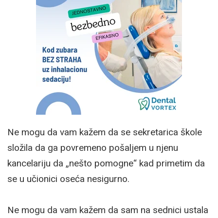
Ne mogu da vam kažem da se sekretarica škole
složila da ga povremeno pošaljem u njenu
kancelariju da „nešto pomogne“ kad primetim da
se u učionici oseća nesigurno.
Ne mogu da vam kažem da sam na sednici ustala