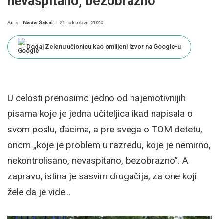
nevaspitano, bezobrazno
Nada Šakić
21. oktobar 2020.
Autor:
Posted
by
Dodaj Zelenu učionicu kao omiljeni izvor na Google-u
U celosti prenosimo jedno od najemotivnijih
pisama koje je jedna učiteljica ikad napisala o
svom poslu, đacima, a pre svega o TOM detetu,
onom „koje je problem u razredu, koje je nemirno,
nekontrolisano, nevaspitano, bezobrazno“. A
zapravo, istina je sasvim drugačija, za one koji
žele da je vide…