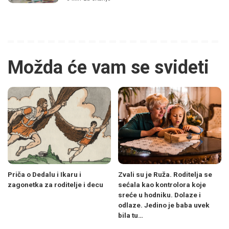
Možda će vam se svideti
Priča o Dedalu i Ikaru i
Zvali su je Ruža. Roditelja se
zagonetka za roditelje i decu
sećala kao kontrolora koje
sreće u hodniku. Dolaze i
odlaze. Jedino je baba uvek
bila tu…