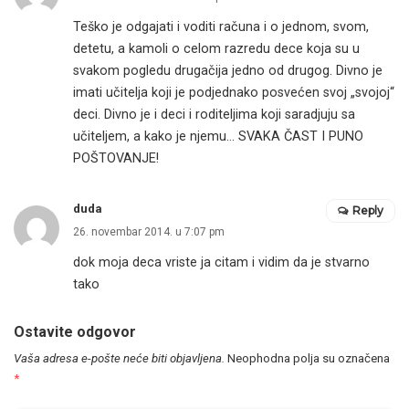
Teško je odgajati i voditi računa i o jednom, svom,
detetu, a kamoli o celom razredu dece koja su u
svakom pogledu drugačija jedno od drugog. Divno je
imati učitelja koji je podjednako posvećen svoj „svojoj“
deci. Divno je i deci i roditeljima koji saradjuju sa
učiteljem, a kako je njemu… SVAKA ČAST I PUNO
POŠTOVANJE!
duda
Reply
26. novembar 2014. u 7:07 pm
dok moja deca vriste ja citam i vidim da je stvarno
tako
Ostavite odgovor
Vaša adresa e-pošte neće biti objavljena.
Neophodna polja su označena
*