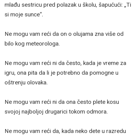
mlađu sestricu pred polazak u školu, šapućući: „Ti
si moje sunce“.
Ne mogu vam reći da on o olujama zna više od
bilo kog meteorologa.
Ne mogu vam reći ni da često, kada je vreme za
igru, ona pita da li je potrebno da pomogne u
oštrenju olovaka.
Ne mogu vam reći ni da ona često plete kosu
svojoj najboljoj drugarici tokom odmora.
Ne mogu vam reći da, kada neko dete u razredu