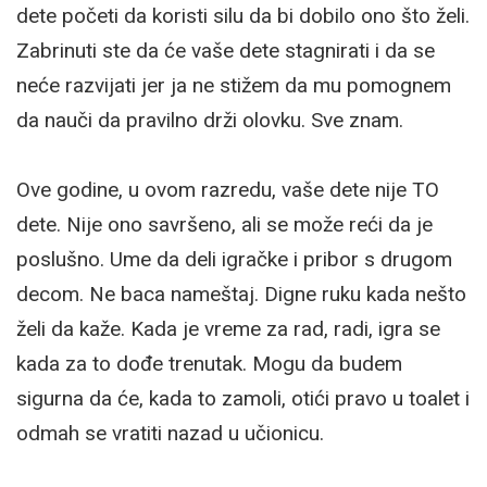
dete početi da koristi silu da bi dobilo ono što želi.
Zabrinuti ste da će vaše dete stagnirati i da se
neće razvijati jer ja ne stižem da mu pomognem
da nauči da pravilno drži olovku. Sve znam.
Ove godine, u ovom razredu, vaše dete nije TO
dete. Nije ono savršeno, ali se može reći da je
poslušno. Ume da deli igračke i pribor s drugom
decom. Ne baca nameštaj. Digne ruku kada nešto
želi da kaže. Kada je vreme za rad, radi, igra se
kada za to dođe trenutak. Mogu da budem
sigurna da će, kada to zamoli, otići pravo u toalet i
odmah se vratiti nazad u učionicu.