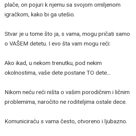
plače, on pojuri k njemu sa svojom omiljenom
igračkom, kako bi ga utešio.
Stvar je u tome što ja, s vama, mogu pričati samo
o VAŠEM detetu. I evo šta vam mogu reći:
Ako ikad, u nekom trenutku, pod nekim
okolnostima, vaše dete postane TO dete…
Nikom neću reći ništa o vašim porodičnim i ličnim
problemima, naročito ne roditeljima ostale dece.
Komuniciraću s vama često, otvoreno i ljubazno.