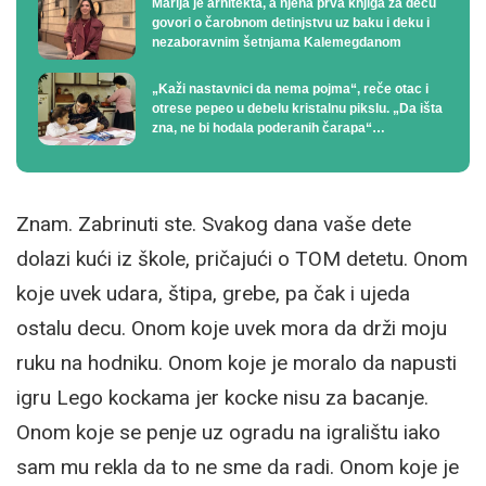
Marija je arhitekta, a njena prva knjiga za decu
govori o čarobnom detinjstvu uz baku i deku i
nezaboravnim šetnjama Kalemegdanom
„Kaži nastavnici da nema pojma“, reče otac i
otrese pepeo u debelu kristalnu pikslu. „Da išta
zna, ne bi hodala poderanih čarapa“…
Znam. Zabrinuti ste. Svakog dana vaše dete
dolazi kući iz škole, pričajući o TOM detetu. Onom
koje uvek udara, štipa, grebe, pa čak i ujeda
ostalu decu. Onom koje uvek mora da drži moju
ruku na hodniku. Onom koje je moralo da napusti
igru Lego kockama jer kocke nisu za bacanje.
Onom koje se penje uz ogradu na igralištu iako
sam mu rekla da to ne sme da radi. Onom koje je