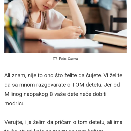
Foto: Canva
Ali znam, nije to ono što želite da čujete. Vi želite
da sa mnom razgovarate o TOM detetu. Jer od
Milinog naopakog B vaše dete neće dobiti
modricu.
Verujte, i ja želim da pričam o tom detetu, ali ima