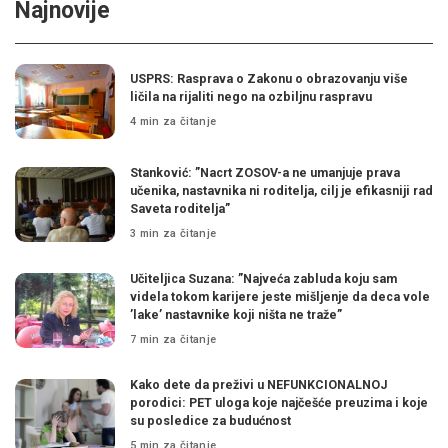
Najnovije
USPRS: Rasprava o Zakonu o obrazovanju više
ličila na rijaliti nego na ozbiljnu raspravu
4 min za čitanje
Stanković: ”Nacrt ZOSOV-a ne umanjuje prava
učenika, nastavnika ni roditelja, cilj je efikasniji rad
Saveta roditelja”
3 min za čitanje
Učiteljica Suzana: ”Najveća zabluda koju sam
videla tokom karijere jeste mišljenje da deca vole
’lake’ nastavnike koji ništa ne traže”
7 min za čitanje
Kako dete da preživi u NEFUNKCIONALNOJ
porodici: PET uloga koje najčešće preuzima i koje
su posledice za budućnost
5 min za čitanje