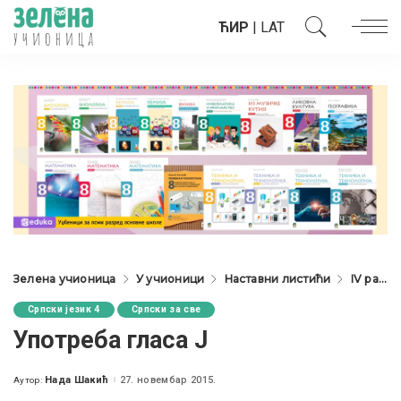
ЋИР
|
LAT
Зелена учионица
У учионици
Наставни листићи
IV разред
Српски језик 4
Српски за све
Употреба гласа Ј
Нада Шакић
27. новембар 2015.
Аутор:
Posted
by