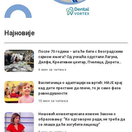
Најновије
После 70 година – шта ће бити с Београдским
сајмом књига? Од учешћа одустали Лагуна,
Делфи, Креативни центар, Пчелица, Дерета…
6 мин за читање
Васпитачица о адаптацији на вртић: НИЈЕ крај
кад дете престане да плаче, то је само фаза
равнодушности
10 мин за читање
Нешовић коментарисала измене Закона о
образовању: ”Ко одговорно ради, не треба да
се плаши да ће изгубити лиценцу”