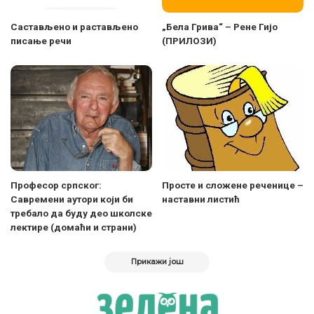
Састављено и растављено
„Бела Грива“ – Рене Гијо
писање речи
(ПРИЛОЗИ)
Професор српског:
Просте и сложене реченице –
Савремени аутори који би
наставни листић
требало да буду део школске
лектире (домаћи и страни)
Прикажи још