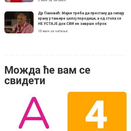
3 мин за читање
Др Пановић: Мајке треба да престану да сипају
храну у тањире целој породици, а од стола се
НЕ УСТАЈЕ док СВИ не заврше оброк
10 мин за читање
Можда ће вам се
свидети