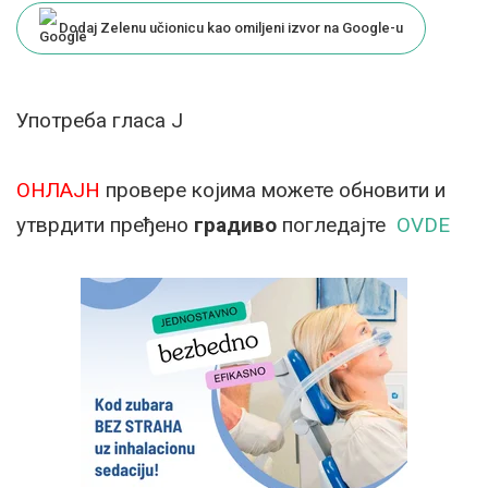
Dodaj Zelenu učionicu kao omiljeni izvor na Google-u
Употреба гласа Ј
ОНЛАЈН
провере којима можете обновити и
утврдити пређено
градиво
погледајте
OVDE