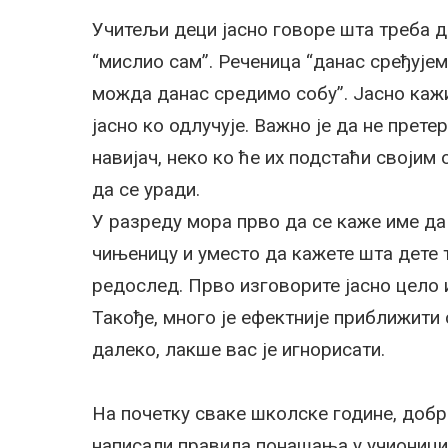
Учитељи деци јасно говоре шта треба да
“мислио сам”. Реченица “данас сређује
можда данас средимо собу”. Јасно кажи
јасно ко одлучује. Важно је да не прете
навијач, неко ко ће их подстаћи својим
да се уради.
У разреду мора прво да се каже име да
чињеницу и уместо да кажете шта дете т
редослед. Прво изговорите јасно цело 
Такође, много је ефектније приближити с
далеко, лакше вас је игнорисати.
На почетку сваке школске године, добр
написали правила понашања у учионици.