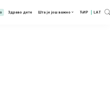
о
Здраво дете
Шта је још важно