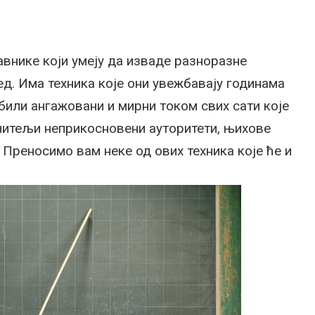
авнике који умеју да изваде разноразне
ед. Има техника које они увежбавају годинама
били ангажовани и мирни током свих сати које
учитељи неприкосновени ауторитети, њихове
 Преносимо вам неке од ових техника које ће и