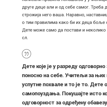
друге деце али и од себе самог. Треба 
строжија него ваша. Наравно, наставни
о тим правилима како би их деца боље с
Дете може само да постави и неколико 
сл.
Дете које је у разреду одговорн
поносно на себе. Учитељи за њих 
успутне похвале и то је то. Дете
самопоуздања. Покушајте исто ко
одговорност за одређену обавезу