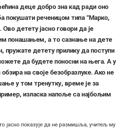
ећина деце добро зна кад ради оно
еба покушати реченицом типа “Марко,
Ово детету јасно говори да је
им понашањем, а то сазнање на дете
ин, пружате детету прилику да поступи
можете да будете поносни на њега. А у
 обзира на своје безобразлуке. Ако не
ање у том тренутку, време је за
пример, изласка напоље са најбољим
то јасно показује да не размишља, учитељ му