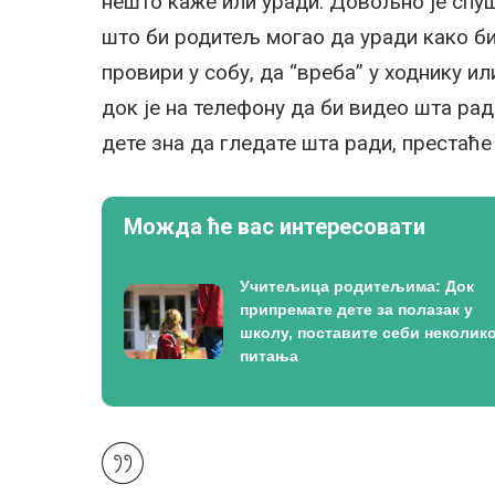
нешто каже или уради. Довољно је спушт
што би родитељ могао да уради како би
провири у собу, да “вреба” у ходнику и
док је на телефону да би видео шта рад
дете зна да гледате шта ради, престаће
Можда ће вас интересовати
Учитељица родитељима: Док
припремате дете за полазак у
школу, поставите себи неколик
питања