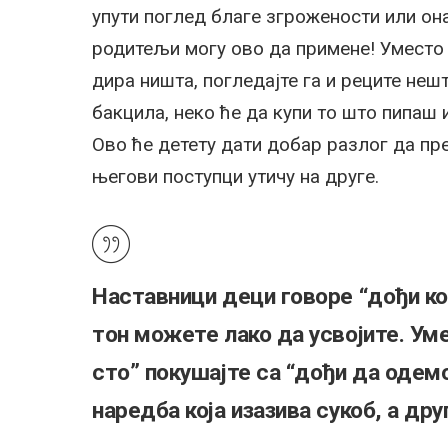
упути поглед благе згрожености или онај
родитељи могу ово да примене! Уместо 
дира ништа, погледајте га и реците нешт
бакцила, неко ће да купи то што пипаш 
Ово ће детету дати добар разлог да пр
његови поступци утичу на друге.
Наставници деци говоре “дођи ко
тон можете лако да усвојите. Ум
сто” покушајте са “дођи да одем
наредба која изазива сукоб, а дру