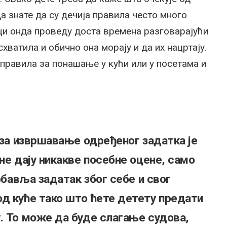
да знате да су дечија правила често много
ци онда проведу доста времена разговарајући
хватила и обично она морају и да их нацртају.
правила за понашање у кући или у посетама и
о за извршавање одређеног задатка је
не дају никакве посебне оцене, само
 обавља задатак због себе и свог
д куће тако што ћете детету предати
. То може да буде слагање судова,