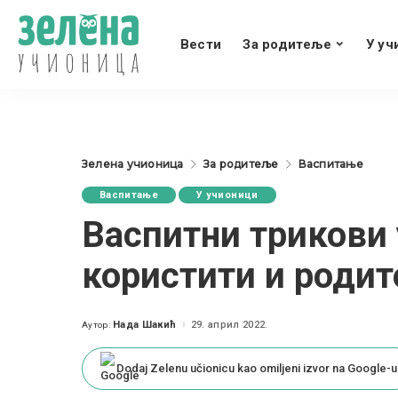
Вести
За родитеље
У уч
Зелена учионица
За родитеље
Васпитање
Васпитање
У учионици
Васпитни трикови 
користити и роди
Нада Шакић
29. април 2022.
Аутор:
Posted
by
Dodaj Zelenu učionicu kao omiljeni izvor na Google-u