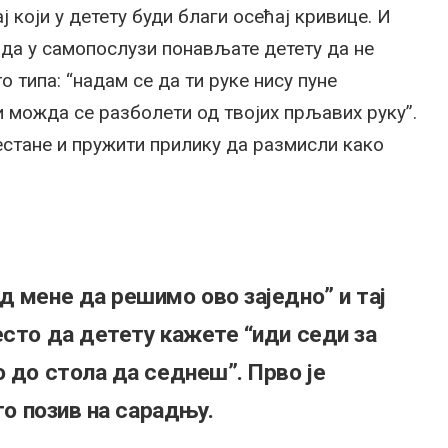
 који у детету буди благи осећај кривице. И
да у самопослузи понављате детету да не
о типа: “надам се да ти руке нису пуне
и можда се разболети од твојих прљавих руку”.
естане и пружити прилику да размисли како
д мене да решимо ово заједно” и тај
есто да детету кажете “иди седи за
о до стола да седнеш”. Прво је
го позив на сарадњу.