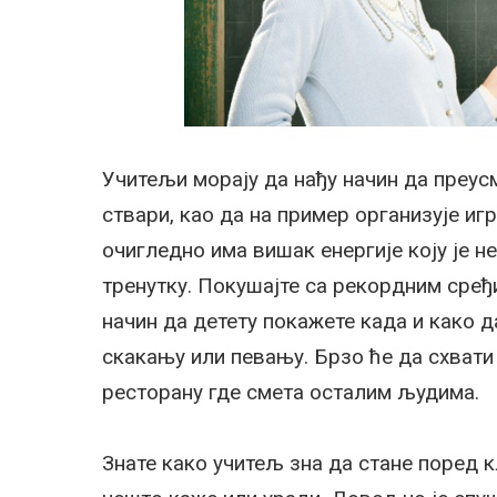
Учитељи морају да нађу начин да преус
ствари, као да на пример организује игр
очигледно има вишак енергије коју је 
тренутку. Покушајте са рекордним сређ
начин да детету покажете када и како д
скакању или певању. Брзо ће да схвати 
ресторану где смета осталим људима.
Знате како учитељ зна да стане поред к