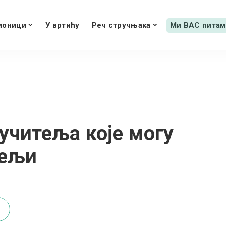
ионици
У вртићу
Реч стручњака
Ми ВАС питам
учитеља које могу
тељи