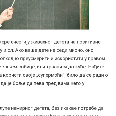
мере енергију живахног детета на позитивне
у и сл. Ако ваше дете не седи мирно, оно
неопходно преусмерити и искористити у правом
ивањем собице, или трчањем до куће. Нађите
а користи своје „супермоћи“, било да се ради о
да је боље да пева пред вама него у
лупе немирног детета, без икакве потребе да