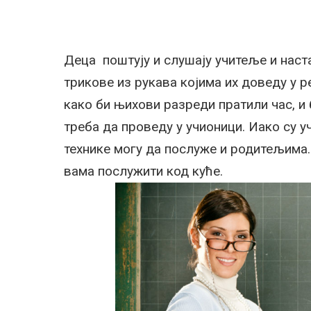
Деца поштују и слушају учитеље и наст
трикове из рукава којима их доведу у р
како би њихови разреди пратили час, и 
треба да проведу у учионици. Иако су 
технике могу да послуже и родитељима.
вама послужити код куће.