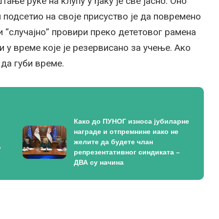
ање руке на клупу у ђаку је све јасно. Оно
 подсетио на своје присуство је да повремено
ли “случајно” провири преко дететовог рамена
и у време које је резервисано за учење. Ако
 да губи време.
Како до ПУНОГ износа јубиларне
награде и отпремнине иако не
желите да будете члан
о
репрезентативног синдиката –
ДВА су начина