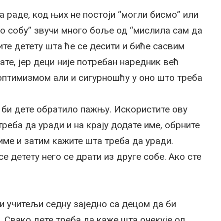
 раде, код њих не постоји “могли бисмо” или
мо собу” звучи много боље од “мислила сам да
те детету шта ће се десити и биће сасвим
рате, јер деци није потребан наредник већ
 оптимизмом али и сигурношћу у оно што треба
 би дете обратило пажњу. Искористите ову
реба да уради и на крају додате име, обрните
име и затим кажите шта треба да уради.
е детету него се драти из друге собе. Ако сте
и учитељи седну заједно са децом да би
 Свако дете треба да каже шта очекује од