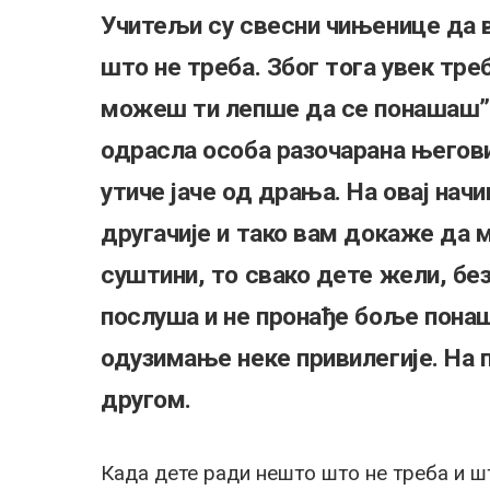
Учитељи су свесни чињенице да в
што не треба. Због тога увек тр
можеш ти лепше да се понашаш”. 
одрасла особа разочарана његов
утиче јаче од драња. На овај нач
другачије и тако вам докаже да 
суштини, то свако дете жели, без
послуша и не пронађе боље понаш
одузимање неке привилегије. На 
другом.
Када дете ради нешто што не треба и ш