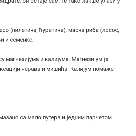
идрате, он остаје сам, те тако лакше улази у
о (пилетина, ћуретина), масна риба (лосос,
ви и семенке.
у магнезијума и калијума. Магнезијум је
ксацији нерава и мишића. Калијум помаже
мазано са мало путера и једним парчетом