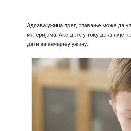
Здрава ужина пред спавање може да уп
материјама. Ако дете у току дана није 
дати за вечерњу ужину.