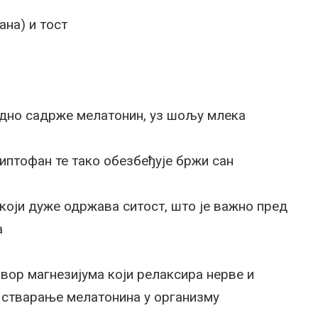
ана) и тост
дно садрже мелатонин, уз шољу млека
риптофан те тако обезбеђује бржи сан
који дуже одржава ситост, што је важно пред
а
вор магнезијума који релаксира нерве и
 стварање мелатонина у организму