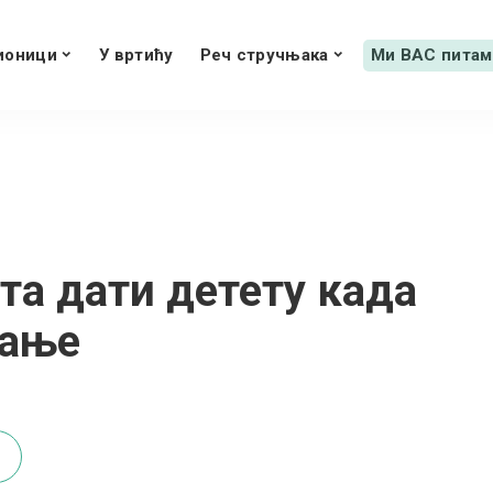
ионици
У вртићу
Реч стручњака
Ми ВАС питам
та дати детету када
вање