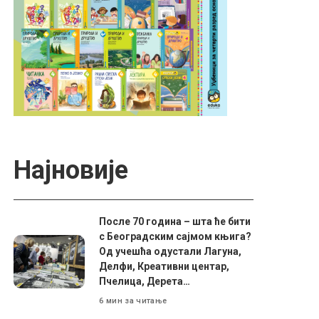
Најновије
После 70 година – шта ће бити
с Београдским сајмом књига?
Од учешћа одустали Лагуна,
Делфи, Креативни центар,
Пчелица, Дерета…
6 мин за читање