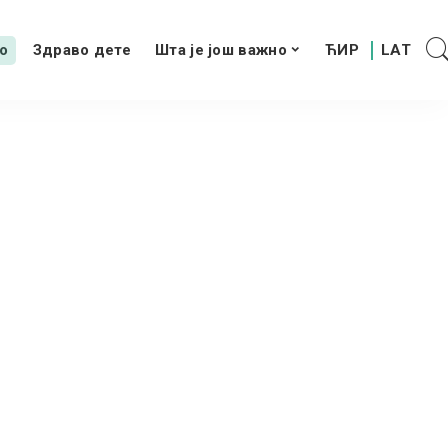
о
Здраво дете
Шта је још важно