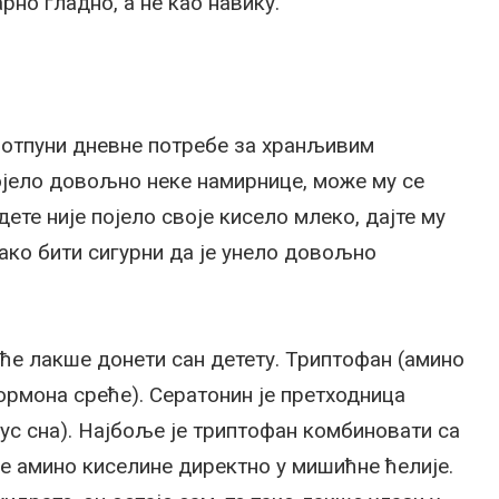
рно гладно, а не као навику.
отпуни дневне потребе за хранљивим
појело довољно неке намирнице, може му се
ете није појело своје кисело млеко, дајте му
 тако бити сигурни да је унело довољно
 ће лакше донети сан детету. Триптофан (амино
ормона среће). Сератонин је претходница
ус сна). Најбоље је триптофан комбиновати са
ге амино киселине директно у мишићне ћелије.