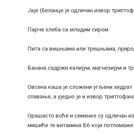
Јаје (беланце је одличан извор триптоф
Парче хлеба са младим сиром
Пита са вишњама или трешњама, приро
Банана садржи калијум, магнезијум и т
Овсена каша је сложени угљени хидрат 
спавање, а уједно је и извор триптофан
Орашасто воће и семенке су одличан из
мишиће те витамина Б6 који потпомаже