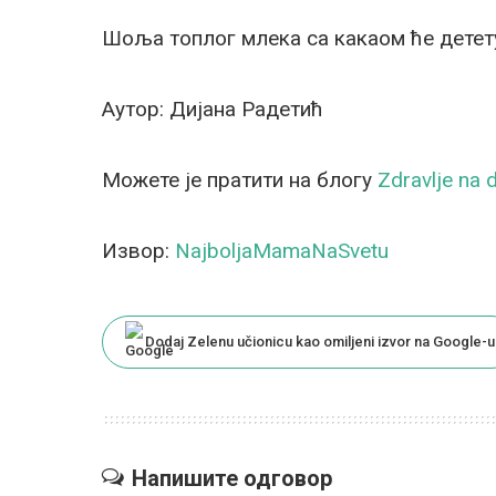
Шоља топлог млека са какаом ће детет
Аутор: Дијана Радетић
Можете је пратити на блогу
Zdravlje na 
Извор:
NajboljaMamaNaSvetu
Dodaj Zelenu učionicu kao omiljeni izvor na Google-u
Напишите одговор