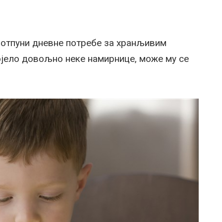
отпуни дневне потребе за хранљивим
појело довољно неке намирнице, може му се