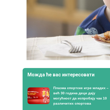
Можда ће вас интересовати
Плазма спортске игре младих –
већ 30 година деци дају
могућност да испробају чак 10
различитих спортова