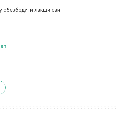
у обезбедити лакши сан
dan