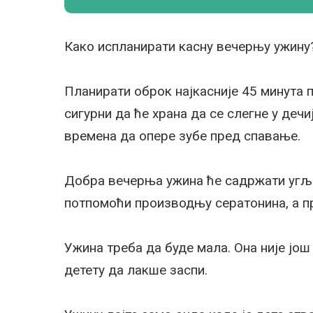
Како испланирати касну вечерњу ужину
Планирати оброк најкасније 45 минута п
сигурни да ће храна да се слегне у деч
времена да опере зубе пред спавање.
Добра вечерња ужина ће садржати угље
потпомоћи производњу сератонина, а пр
Ужина треба да буде мала. Она није још
детету да лакше заспи.