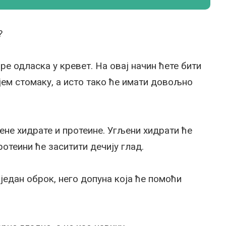
?
ре одласка у кревет. На овај начин ћете бити
ијем стомаку, а исто тако ће имати довољно
не хидрате и протеине. Угљени хидрати ће
отеини ће заситити дечију глад.
 један оброк, него допуна која ће помоћи