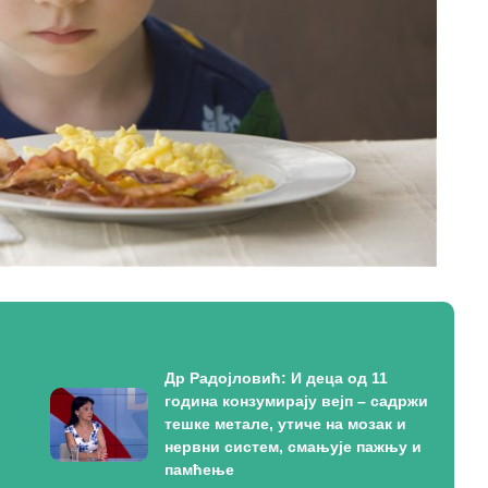
Др Радојловић: И деца од 11
година конзумирају вејп – садржи
тешке метале, утиче на мозак и
нервни систем, смањује пажњу и
памћење