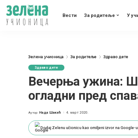
Вести
За родитеље
У уч
Зелена учионица
За родитеље
Здраво дете
Здраво дете
Вечерња ужина: Ш
огладни пред спа
Нада Шакић
4. март 2020.
Аутор:
Posted
by
Dodaj Zelenu učionicu kao omiljeni izvor na Google-u