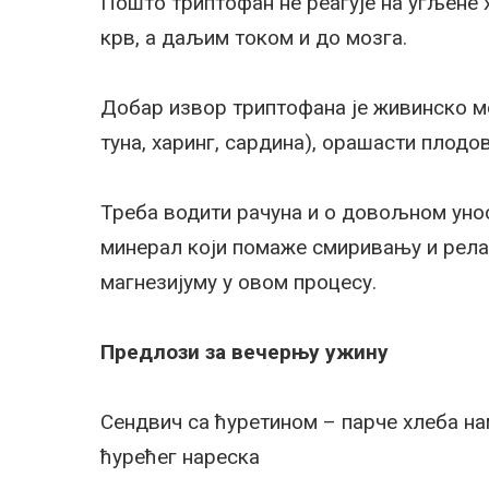
Пошто триптофан не реагује на угљене х
крв, а даљим током и до мозга.
Добар извор триптофана је живинско мес
туна, харинг, сардина), орашасти плодо
Треба водити рачуна и о довољном унос
минерал који помаже смиривању и рела
магнезијуму у овом процесу.
Предлози за вечерњу ужину
Сендвич са ћуретином – парче хлеба на
ћурећег нареска