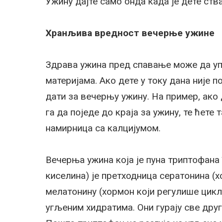
Ужину дајте само онда када је дете ства
Хранљива вредност вечерње ужине
Здрава ужина пред спавање може да уп
материјама. Ако дете у току дана није 
дати за вечерњу ужину. На пример, ако д
га да поједе до краја за ужину, те ћете
намирница са калцијумом.
Вечерња ужина која је пуна триптофана
киселина) је претходница сератонина (х
мелатонину (хормон који регулише цикл
угљеним хидратима. Они гурају све дру