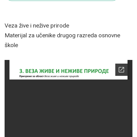
Veza žive i nežive prirode
Materijal za učenike drugog razreda osnovne
škole