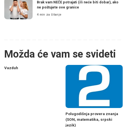
Brak vam NEĆE potrajati (ili neće biti dobar), ako
ne poštujete ove granice
4 min za čitanje
Možda će vam se svideti
Vazduh
Polugodišnja provera znanja
(SON, matematika, srpski
jezik)