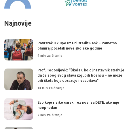
Najnovije
Povratak u klupe uz UniCredit Bank – Pametno
planiraj početak nove školske godine
4 min za čitanje
Prof. Todosijević: ”Škola u kojoj nastavnik strahuje
da će zbog svog stava izgubiti licencu – ne može
biti škola koja obrazuje i vaspitava”
14 min za čitanje
Evo koje rizike carski rez nosi za DETE, ako nije
neophodan
7 min za čitanje