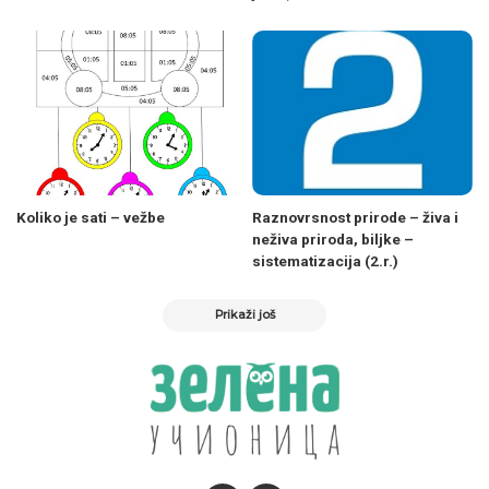
Koliko je sati – vežbe
Raznovrsnost prirode – živa i
neživa priroda, biljke –
sistematizacija (2.r.)
Prikaži još