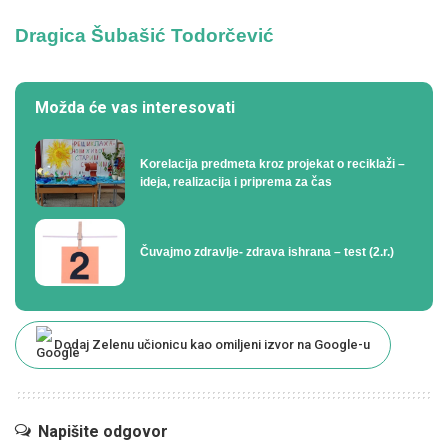
Dragica Šubašić Todorčević
Možda će vas interesovati
Korelacija predmeta kroz projekat o reciklaži –
ideja, realizacija i priprema za čas
Čuvajmo zdravlje- zdrava ishrana – test (2.r.)
Dodaj Zelenu učionicu kao omiljeni izvor na Google-u
Napišite odgovor