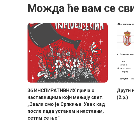
Можда ће вам се св
36 ИНСПИРАТИВНИХ прича о
Други и
наставницима који мењају свет.
(2.р.)
„Звали смо је Српкиња. Увек кад
после пада устанем и наставим,
сетим се ње“