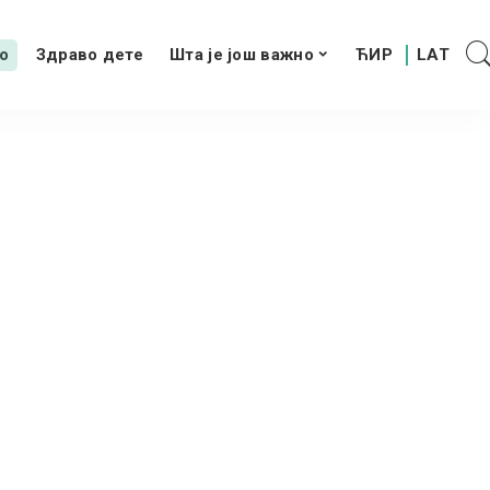
о
Здраво дете
Шта је још важно