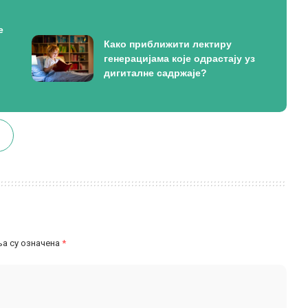
е
Како приближити лектиру
генерацијама које одрастају уз
дигиталне садржаје?
а су означена
*