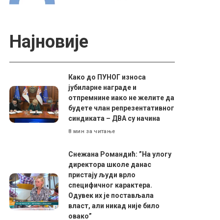
Најновије
Како до ПУНОГ износа
јубиларне награде и
отпремнине иако не желите да
будете члан репрезентативног
синдиката – ДВА су начина
8 мин за читање
Снежана Романдић: ”На улогу
директора школе данас
пристају људи врло
специфичног карактера.
Одувек их је постављала
власт, али никад није било
овако”