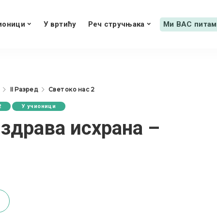
ионици
У вртићу
Реч стручњака
Ми ВАС питам
II Разред
Свет око нас 2
2
У учионици
здрава исхрана –