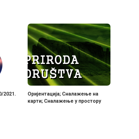
0/2021.
Оријентација; Сналажење на
карти; Сналажење у простору