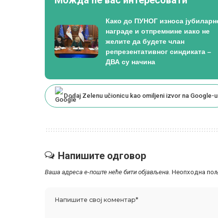
Како до ПУНОГ износа јубиларн
награде и отпремнине иако не
желите да будете члан
репрезентативног синдиката –
ДВА су начина
Dodaj Zelenu učionicu kao omiljeni izvor na Google-u
Напишите одговор
Ваша адреса е-поште неће бити објављена.
Неопходна пољ