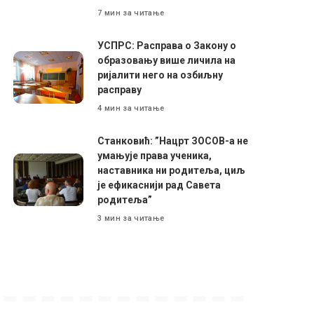
7 мин за читање
УСПРС: Расправа о Закону о
образовању више личила на
ријалити него на озбиљну
расправу
4 мин за читање
Станковић: ”Нацрт ЗОСОВ-а не
умањује права ученика,
наставника ни родитеља, циљ
је ефикаснији рад Савета
родитеља”
3 мин за читање