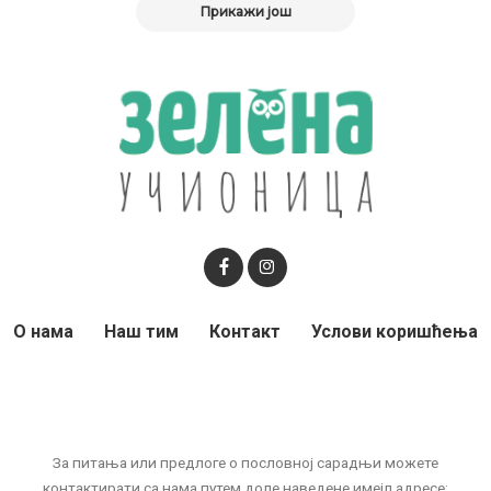
Прикажи још
О нама
Наш тим
Контакт
Услови коришћења
За питања или предлоге о пословној сарадњи можете
контактирати са нама путем доле наведене имејл адресе: