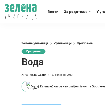
Вести
За родитеље
У уч
Зелена учионица
У учионици
Припреме
Припреме
Вода
Нада Шакић
16. октобар 2013.
Аутор:
Posted
by
Dodaj Zelenu učionicu kao omiljeni izvor na Google-u