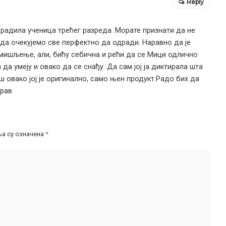
Reply
е радила ученица трећег разреда. Морате признати да не
да очекујемо све перфектно да одради. Наравно да је
 мишљење, али, бићу себична и рећи да се Мици одлично
а умеју и овако да се снађу. Да сам јој ја диктирала шта
аш овако јој је оригинално, само њен продукт.Радо бих да
драв
а су означена
*