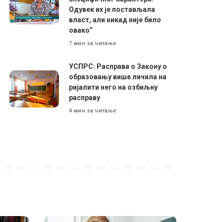
Одувек их је постављала
власт, али никад није било
овако”
7 мин за читање
УСПРС: Расправа о Закону о
образовању више личила на
ријалити него на озбиљну
расправу
4 мин за читање