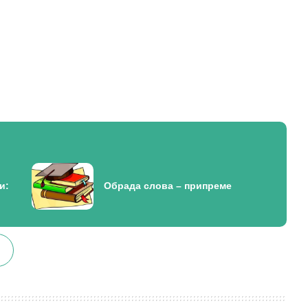
и:
Oбрада слова – припреме