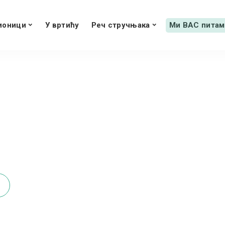
ионици
У вртићу
Реч стручњака
Ми ВАС питам