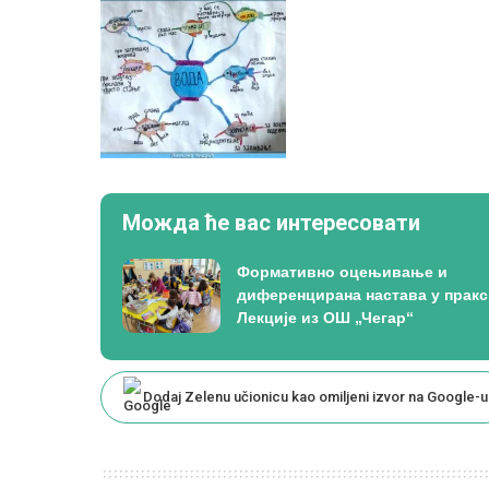
Можда ће вас интересовати
Формативно оцењивање и
диференцирана настава у пракс
Лекције из ОШ „Чегар“
Dodaj Zelenu učionicu kao omiljeni izvor na Google-u