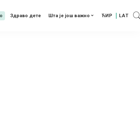
о
Здраво дете
Шта је још важно