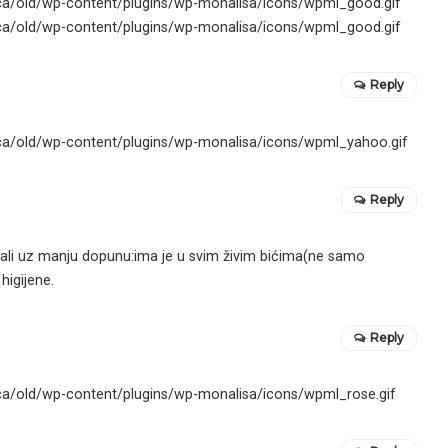
Reply
Reply
,ali uz manju dopunu:ima je u svim živim bićima(ne samo
higijene.
Reply