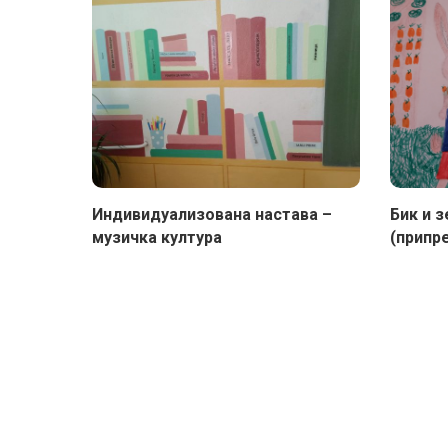
Индивидуализована настава –
Бик и з
музичка култура
(припре