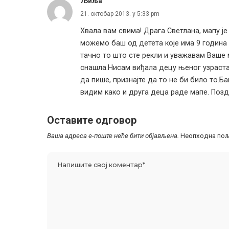
Љиља
21. октобар 2013. у 5:33 pm
Хвала вам свима! Драга Светлана, мапу ј
можемо баш од детета које има 9 година 
тачно то што сте рекли и уважавам Ваше
снашла.Нисам виђала децу њеног узраста д
да пише, признајте да то не би било то.Б
видим како и друга деца раде мапе. Поз
Оставите одговор
Ваша адреса е-поште неће бити објављена.
Неопходна пољ