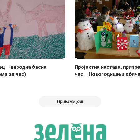
ец – народна басна
Пројектна настава, припр
ма за час)
час – Новогодишњи обича
Прикажи још