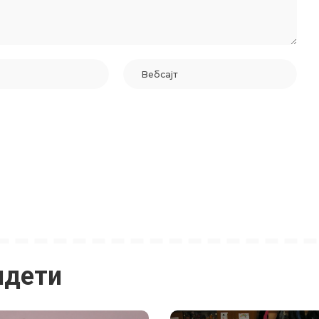
идети