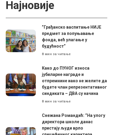
Најновије
”Грађанско васпитање НИЈЕ
предмет за попуњавање
фонда, већ улагање у
будућност”
8 мин за читање
Како до ПУНОГ износа
јубиларне награде и
отпремнине иако не желите да
будете члан репрезентативног
синдиката – ДВА су начина
8 мин за читање
Снежана Романдић: ”На улогу
директора школе данас
пристају људи врло
специфичног карактера.