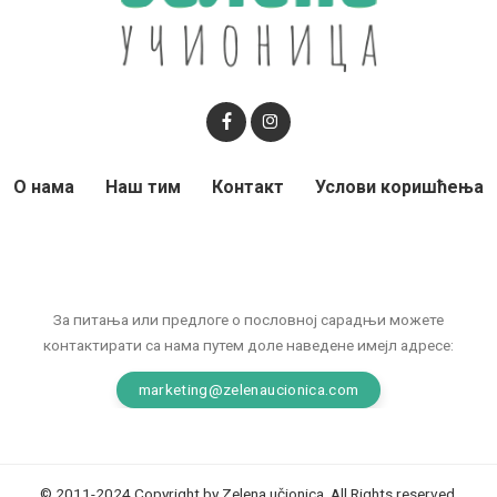
О нама
Наш тим
Контакт
Услови коришћења
За питања или предлоге о пословној сарадњи можете
контактирати са нама путем доле наведене имејл адресе:
marketing@zelenaucionica.com
© 2011-2024 Copyright by Zelena učionica. All Rights reserved.