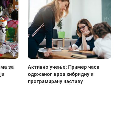
ема за
Активно учење: Пример часа
ји
одржаног кроз хибридну и
програмирану наставу