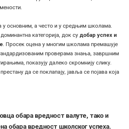
мености.
а у основним, а често и у средњим школама.
 доминантна категорија, док су
добар успех и
е
. Просек оцена у многим школама премашује
стандардизованим проверама знања, завршним
тирањима, показују далеко скромнију слику.
престану да се поклапају, јавља се појава која
вца обара вредност валуте, тако и
а обара вредност школског успеха.