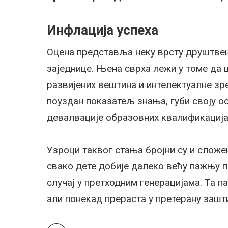
Инфлација успеха
Оцена представља неку врсту друштвен
заједнице. Њена сврха лежи у томе да 
развијених вештина и интелектуалне зр
поуздан показатељ знања, губи своју о
девалвације образовних квалификација
Узроци таквог стања бројни су и сложе
свако дете добије далеко већу пажњу по
случај у претходним генерацијама. Та 
али понекад прераста у претерану зашти