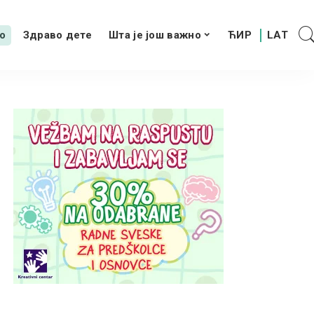
о
Здраво дете
Шта је још важно