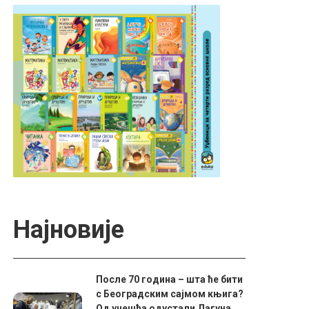
Најновије
После 70 година – шта ће бити
с Београдским сајмом књига?
Од учешћа одустали Лагуна,