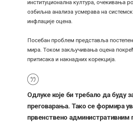
институционална култура, очекивања р
озбиљна анализа усмерава на системске
инфлације оцена.
Посебан проблем представља постепено
мира. Током закључивања оцена покреће
притисака и накнадних корекција.
Одлуке које би требало да буду 
преговарања. Такo се формира у
првенствено административним п