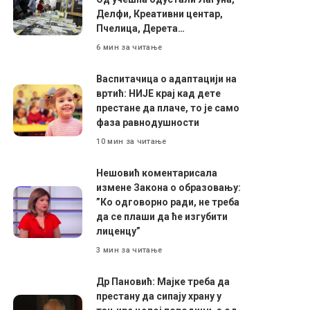
Делфи, Креативни центар,
Пчелица, Дерета…
6 мин за читање
Васпитачица о адаптацији на
вртић: НИЈЕ крај кад дете
престане да плаче, то је само
фаза равнодушности
10 мин за читање
Нешовић коментарисала
измене Закона о образовању:
”Ко одговорно ради, не треба
да се плаши да ће изгубити
лиценцу”
3 мин за читање
Др Пановић: Мајке треба да
престану да сипају храну у