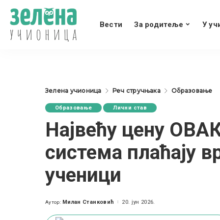
Вести
За родитеље
У уч
Зелена учионица
Реч стручњака
Образовање
Образовање
Лични став
Највећу цену ОВА
система плаћају в
ученици
Милан Станковић
20. јун 2026.
Аутор:
Posted
by