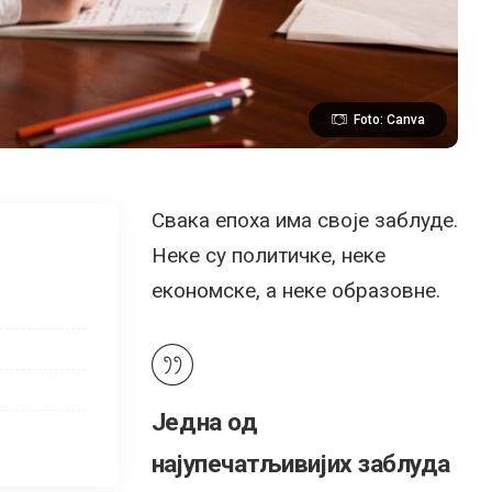
Foto: Canva
Свака епоха има своје заблуде.
Неке су политичке, неке
економске, а неке образовне.
Једна од
најупечатљивијих заблуда