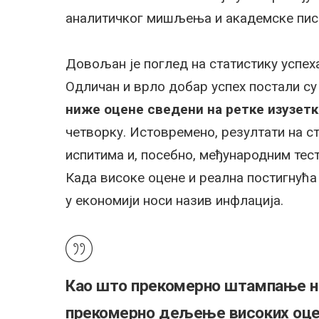
аналитичког мишљења и академске пис
Довољан је поглед на статистику успех
Одличан и врло добар успех постали су
ниже оцене сведени на ретке изузетк
четворку. Истовремено, резултати на 
испитима и, посебно, међународним тес
Када високе оцене и реална постигнућа 
у економији носи назив инфлација.
Као што прекомерно штампање но
прекомерно дељење високих оцен