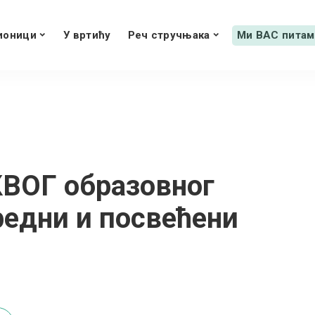
ионици
У вртићу
Реч стручњака
Ми ВАС питам
КВОГ образовног
редни и посвећени