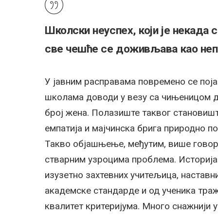
Школски неуспех, који је некада 
све чешће се доживљава као непр
У јавним расправама повремено се поја
школама доводи у везу са чињеницом д
број жена. Полазиште таквог становишт
емпатија и мајчинска брига природно п
Такво објашњење, међутим, више говор
стварним узроцима проблема. Историја
изузетно захтевних учитељица, наставн
академске стандарде и од ученика траж
квалитет критеријума. Много снажнији у