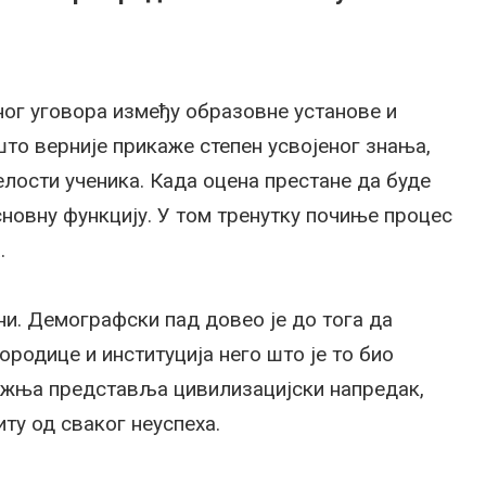
ог уговора између образовне установе и
што верније прикаже степен усвојеног знања,
елости ученика. Када оцена престане да буде
сновну функцију. У том тренутку почиње процес
.
ни. Демографски пад довео је до тога да
родице и институција него што је то био
пажња представља цивилизацијски напредак,
ту од сваког неуспеха.