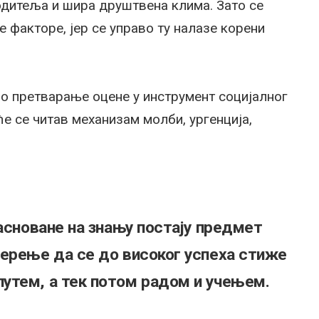
одитеља и шира друштвена клима. Зато се
 факторе, јер се управо ту налазе корени
 претварање оцене у инструмент социјалног
 се читав механизам молби, ургенција,
засноване на знању постају предмет
верење да се до високог успеха стиже
утем, а тек потом радом и учењем.