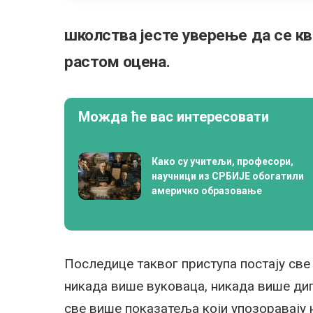
школства јесте уверење да се к
растом оцена.
Можда ће вас интересовати
Како су учитељи, професори,
научници из СРБИЈЕ обогатили
америчко образовање
Последице таквог приступа постају све
никада више вуковаца, никада више ди
све више показатеља који упозоравају