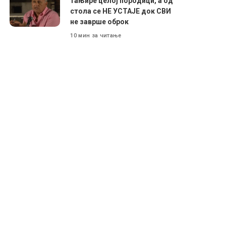
тањире целој породици, а од
стола се НЕ УСТАЈЕ док СВИ
не заврше оброк
10 мин за читање