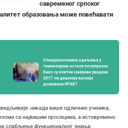
савременог српског
валитет образовања може повећавати
Специјализована одељења у
гимназијама остала полупразна:
Како су елитни смерови уведени
2017. ни деценију касније
доживели КРАХ?
 видљивије: никада више одличних ученика,
плома са највишим просецима, а истовремено
 на слабљење функционалног знања,