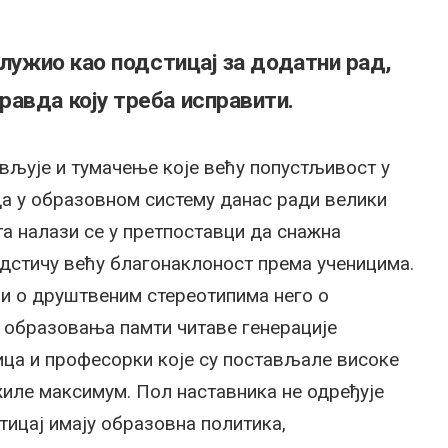
служио као подстицај за додатни рад,
авда коју треба исправити.
вљује и тумачење које већу попустљивост у
а у образовном систему данас ради велики
а налази се у претпоставци да снажна
одстичу већу благонаклоност према ученицима.
и о друштвеним стереотипима него о
 образовања памти читаве генерације
ица и професорки које су постављале високе
иле максимум. Пол наставника не одређује
тицај имају образовна политика,