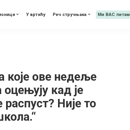
ионици
У вртићу
Реч стручњака
Ми ВАС питам
 које ове недеље
а оцењују кад је
 распуст? Није то
кола.“