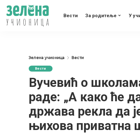
Вести
За родитеље
У уч
Зелена учионица
Вести
Вести
Вучевић о школама
раде: „А како ће д
држава рекла да је
њихова приватна ш