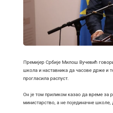
Премијер Србије Милош Вучевић говорио
школа и наставника да часове држе и т
прогласила распуст.
Он је том приликом казао да време за 
министарство, а не појединачне школе,