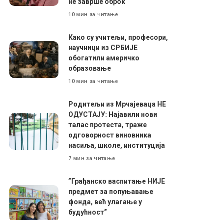
не заврше оброк
10 мин за читање
Како су учитељи, професори,
научници из СРБИЈЕ
обогатили америчко
образовање
10 мин за читање
Родитељи из Мрчајеваца НЕ
ОДУСТАЈУ: Најавили нови
талас протеста, траже
одговорност виновника
насиља, школе, институција
7 мин за читање
”Грађанско васпитање НИЈЕ
предмет за попуњавање
фонда, већ улагање у
будућност”