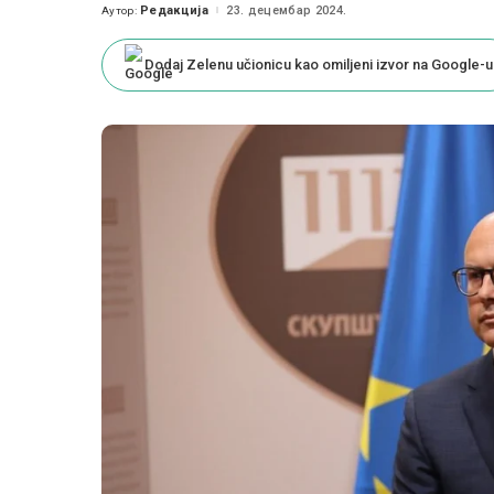
Редакција
23. децембар 2024.
Аутор:
Posted
by
Dodaj Zelenu učionicu kao omiljeni izvor na Google-u