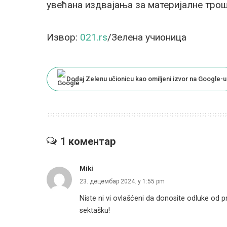
увећана издвајања за материјалне трош
Извор:
021.rs
/Зелена учионица
Dodaj Zelenu učionicu kao omiljeni izvor na Google-u
1 коментар
Miki
23. децембар 2024. у 1:55 pm
Niste ni vi ovlašćeni da donosite odluke od 
sektašku!