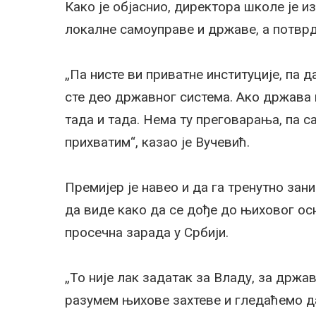
Како је објаснио, директора школе је 
локалне самоуправе и државе, а потвр
„Па нисте ви приватне институције, па 
сте део државног система. Ако држава к
тада и тада. Нема ту преговарања, па с
прихватим“, казао је Вучевић.
Премијер је навео и да га тренутно зан
да виде како да се дође до њиховог ос
просечна зарада у Србији.
„То није лак задатак за Владу, за држав
разумем њихове захтеве и гледаћемо да