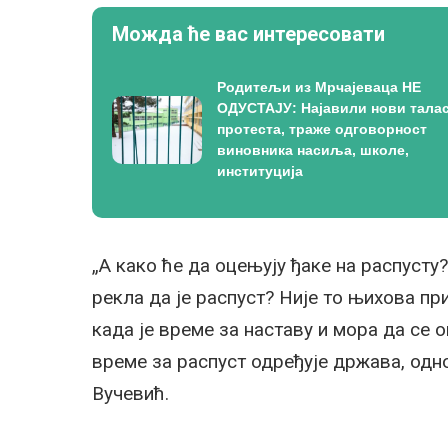
Можда ће вас интересовати
Родитељи из Мрчајеваца НЕ
ОДУСТАЈУ: Најавили нови тала
протеста, траже одговорност
виновника насиља, школе,
институција
„А како ће да оцењују ђаке на распусту
рекла да је распуст? Није то њихова пр
када је време за наставу и мора да се о
време за распуст одређује држава, одно
Вучевић.