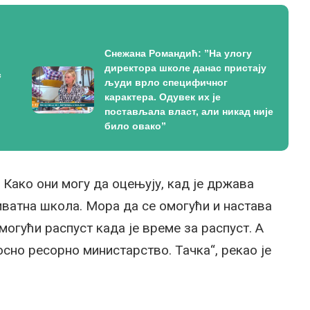
Снежана Романдић: ”На улогу
директора школе данас пристају
с
људи врло специфичног
карактера. Одувек их је
постављала власт, али никад није
било овако”
? Како они могу да оцењују, кад је држава
иватна школа. Мора да се омогући и настава
могући распуст када је време за распуст. А
сно ресорно министарство. Тачка“, рекао је