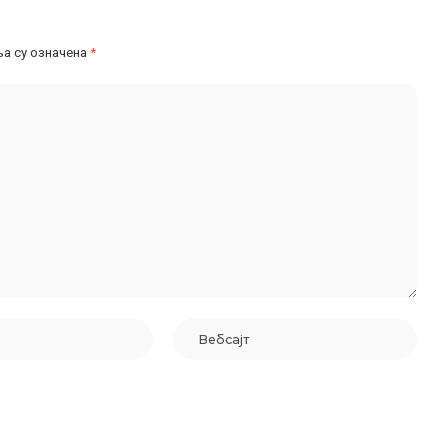
а су означена
*