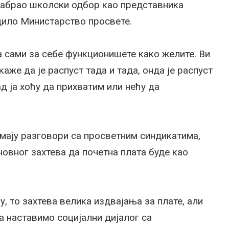
изабрао школски одбор као представника
дило Министарство просвете.
да сами за себе функционишете како желите. Ви
аже да је распуст тада и тада, онда је распуст
ад ја хоћу да прихватим или нећу да
имају разговори са просветним синдикатима,
новног захтева да почетна плата буде као
у, то захтева велика издвајања за плате, али
 наставимо социјални дијалог са