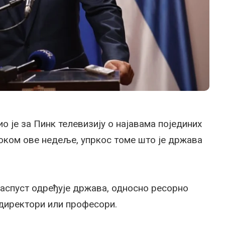
 је за Пинк телевизију о најавама појединих
оком ове недеље, упркос томе што је држава
распуст одређује држава, односно ресорно
 директори или професори.