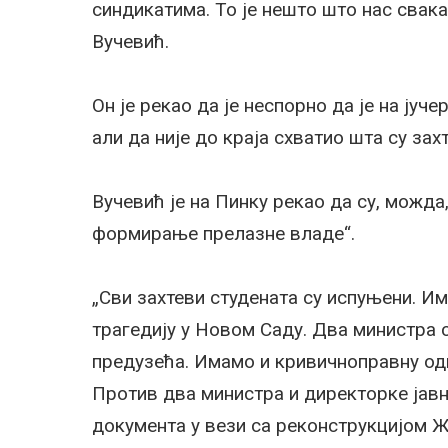
синдикатима. То је нешто што нас свакак
Вучевић.
Он је рекао да је неспорно да је на ју
али да није до краја схватио шта су зах
Вучевић је на Пинку рекао да су, можда,
формирање прелазне владе“.
„Сви захтеви студената су испуњени. И
трагедију у Новом Саду. Два министра с
предузећа. Имамо и кривичноправну одг
Против два министра и директорке јавн
документа у вези са реконструкцијом Ж