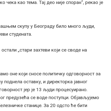
о чека као тема. Тај део није споран“, рекао је
черашњем скупу у Београду било много људи,
теви студената.
 остали „стари захтеви који се своде на
мамо оне који сносе политичку одговорност за
у поднела оставку, и директорка јавног
оворност јер је 13 људи процесуирано.
ог предузећа се воде поступци. Објављујемо
елезничке станице. За 20 одсто ће бити