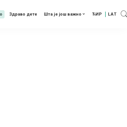
о
Здраво дете
Шта је још важно