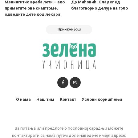
Менингитис вреба лети – ако
Др Мићовић: Сладолед
приметите ове симптоме,
благотворно делује на грло
одведите дете код лекара
Прикажи још
О нама
Наш тим
Контакт
Услови коришћења
За питања или предлоге о пословној сарадњи можете
контактирати са нама путем доле наведене имејл адресе: