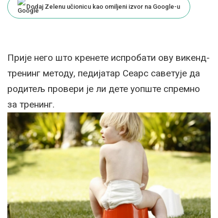
Dodaj Zelenu učionicu kao omiljeni izvor na Google-u
Прије него што кренете испробати ову викенд-
тренинг методу, педијатар Сеарс саветује да
родитељ провери је ли дете уопште спремно
за тренинг.