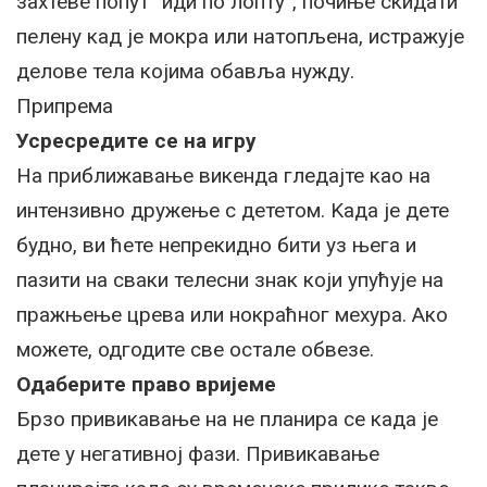
захтеве попут “иди по лопту”, почиње скидати
пелену кад је мокра или натопљена, истражује
делове тела којима обавља нужду.
Припрема
Усресредите се на игру
На приближавање викенда гледајте као на
интензивно дружење с дететом. Kада је дете
будно, ви ћете непрекидно бити уз њега и
пазити на сваки телесни знак који упућује на
пражњење црева или нокраћног мехура. Ако
можете, одгодите све остале обвезе.
Одаберите право вријеме
Брзо привикавање на не планира се када је
дете у негативној фази. Привикавање