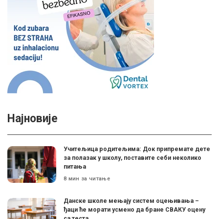
Најновије
Учитељица родитељима: Док припремате дете
за полазак у школу, поставите себи неколико
питања
8 мин за читање
Данске школе мењају систем оцењивања –
ђаци ће морати усмено да бране СВАКУ оцену
са теста