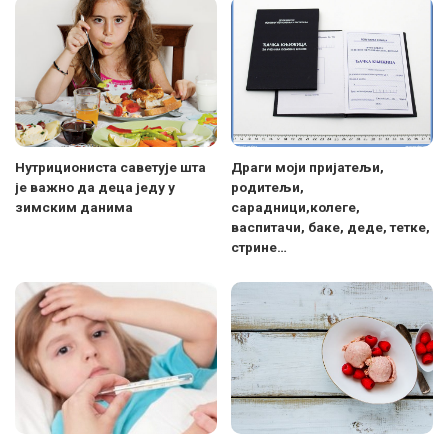
Нутрициониста саветује шта
Драги моји пријатељи,
је важно да деца једу у
родитељи,
зимским данима
сарадници,колеге,
васпитачи, баке, деде, тетке,
стрине…