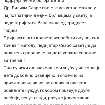
подручја неге и одгоја детета.
Др. Вилиам Сеарс своје је искуство стекао у
најпознатијим дечјим болницама у свету, а
педијатријом се бави више од тридесет
година.
Прије него што кренете испробати ову викенд-
тренинг методу, педијатар Сеарс саветује да
родитељ провери је ли дете уопште спремно
за тренинг.
Ово су неки од знакова који упућују на то да је
дете довољно развијено и спремно на
привикавање на ношу: опонаша вас кад
обављате нужду, говором показује друге
осећаје, попут глади, разуме једноставне