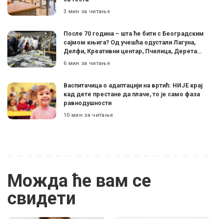
3 мин за читање
После 70 година – шта ће бити с Београдским
сајмом књига? Од учешћа одустали Лагуна,
Делфи, Креативни центар, Пчелица, Дерета…
6 мин за читање
Васпитачица о адаптацији на вртић: НИЈЕ крај
кад дете престане да плаче, то је само фаза
равнодушности
10 мин за читање
Можда ће вам се
свидети