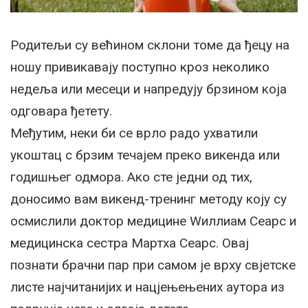
Родитељи су већином склони томе да ђецу на
ношу привикавају поступно кроз неколико
недеља или месеци и напредују брзином која
одговара ђетету.
Међутим, неки би се врло радо ухватили
укоштац с брзим течајем преко викенда или
годишњег одмора. Ако сте једни од тих,
доносимо вам викенд-тренинг методу коју су
осмислили доктор медицине Wиллиам Сеарс и
медицинска сестра Мартха Сеарс. Овај
познати брачни пар при самом је врху свјетске
листе најчитанијих и нацјењењених аутора из