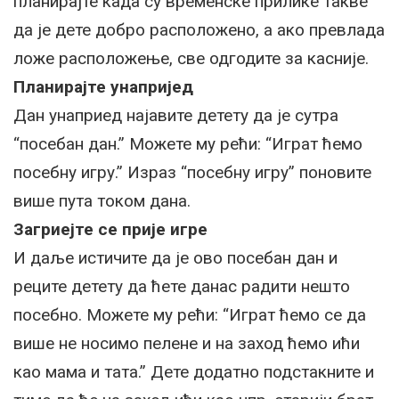
планирајте када су временске прилике такве
да је дете добро расположено, а ако превлада
ложе расположење, све одгодите за касније.
Планирајте унапријед
Дан унаприед најавите детету да је сутра
“посебан дан.” Можете му рећи: “Играт ћемо
посебну игру.” Израз “посебну игру” поновите
више пута током дана.
Загриејте се прије игре
И даље истичите да је ово посебан дан и
реците детету да ћете данас радити нешто
посебно. Можете му рећи: “Играт ћемо се да
више не носимо пелене и на заход ћемо ићи
као мама и тата.” Дете додатно подстакните и