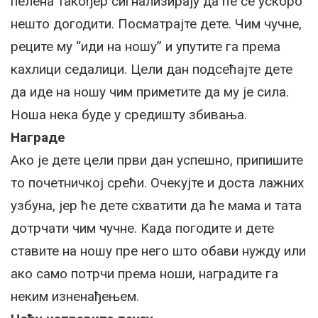
пелена такођер сигнализирају да ће се ускоро
нешто догодити. Посматрајте дете. Чим чучне,
реците му “иди на ношу” и упутите га према
кахлици седалици. Цели дан подсећајте дете
да иде на ношу чим приметите да му је сила.
Ноша нека буде у средишту збивања.
Награде
Ако је дете цели први дан успешно, припишите
то почетничкој срећи. Очекујте и доста лажних
узбуна, јер ће дете схватити да ће мама и тата
дотрчати чим чучне. Kада погодите и дете
ставите на ношу пре него што обави нужду или
ако само потрчи према ноши, наградите га
неким изненађењем.