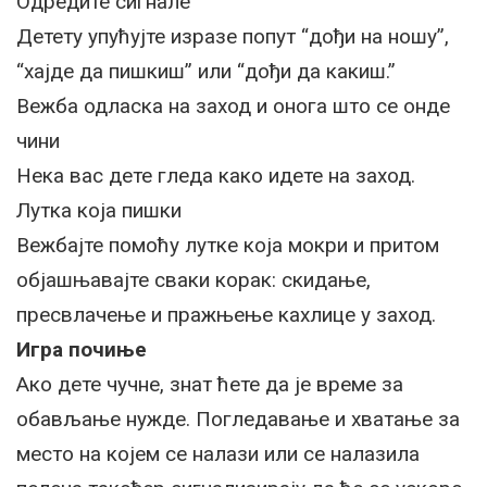
Одредите сигнале
Детету упућујте изразе попут “дођи на ношу”,
“хајде да пишкиш” или “дођи да какиш.”
Вежба одласка на заход и онога што се онде
чини
Нека вас дете гледа како идете на заход.
Лутка која пишки
Вежбајте помоћу лутке која мокри и притом
објашњавајте сваки корак: скидање,
пресвлачење и пражњење кахлице у заход.
Игра почиње
Ако дете чучне, знат ћете да је време за
обављање нужде. Погледавање и хватање за
место на којем се налази или се налазила