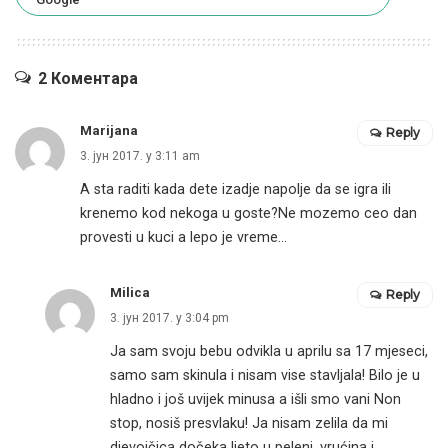
2 Коментара
Marijana
Reply
3. јун 2017. у 3:11 am
A sta raditi kada dete izadje napolje da se igra ili
krenemo kod nekoga u goste?Ne mozemo ceo dan
provesti u kuci a lepo je vreme…
Milica
Reply
3. јун 2017. у 3:04 pm
Ja sam svoju bebu odvikla u aprilu sa 17 mjeseci,
samo sam skinula i nisam vise stavljala! Bilo je u
hladno i još uvijek minusa a išli smo vani Non
stop, nosiš presvlaku! Ja nisam zelila da mi
djevojčica dočeka ljeto u peleni, vrućina i