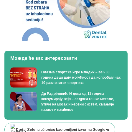
Можда ће вас интересовати
Плазма спортске игре младих – већ 30
година деци дају могућност да испробају чак
10 различитих спортова
Др Радојловић: И деца од 11 година
конзумирају вејп – садржи тешке метале,
утиче на мозак и нервни систем, смањује
пажњу и памћење
Dodaj Zelenu učionicu kao omiljeni izvor na Google-u