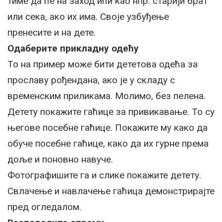
тиме да ће на заход ићи као нпр. старији брат
или сека, ако их има. Своје узбуђење
пренесите и на дете.
Одаберите прикладну одећу
То на пример може бити дететова одећа за
прославу рођендана, ако је у складу с
временским приликама. Молимо, без пелена.
Детету покажите гаћице за привикавање. То су
његове посебне гаћице. Покажите му како да
обуче посебне гаћице, како да их гурне према
доље и поновно навуче.
Фотографишите га и слике покажите детету.
Свлачење и навлачење гаћица демонстрирајте
пред огледалом.