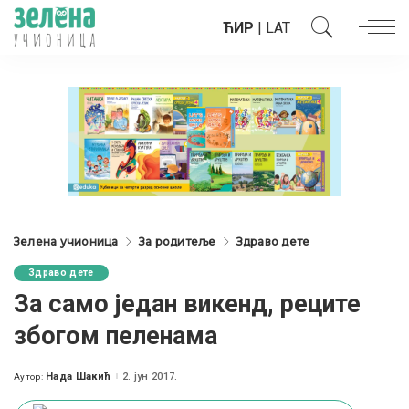
ЋИР
|
LAT
Зелена учионица
За родитеље
Здраво дете
Здраво дете
За само један викенд, реците
збогом пеленама
Нада Шакић
2. јун 2017.
Аутор:
Posted
by