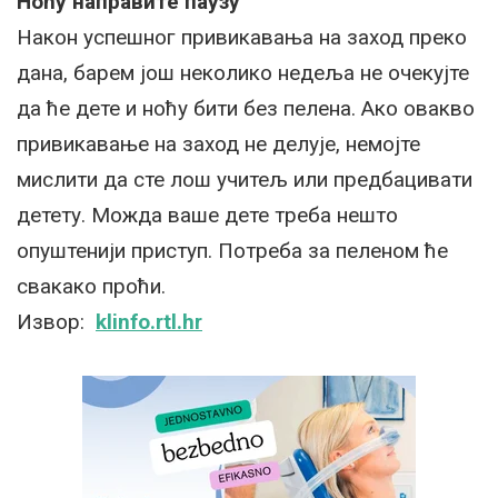
Ноћу направите паузу
Након успешног привикавања на заход преко
дана, барем још неколико недеља не очекујте
да ће дете и ноћу бити без пелена. Ако овакво
привикавање на заход не делује, немојте
мислити да сте лош учитељ или предбацивати
детету. Можда ваше дете треба нешто
опуштенији приступ. Потреба за пеленом ће
свакако проћи.
Извор:
klinfo.rtl.hr