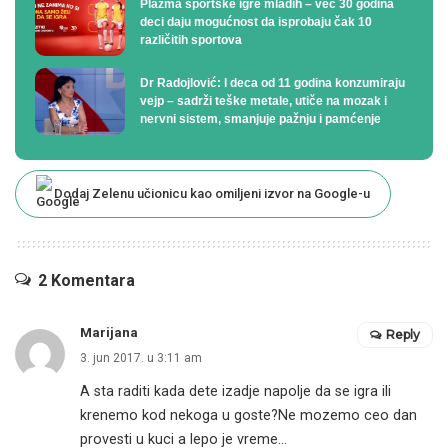
Plazma sportske igre mladih – već 30 godina
deci daju mogućnost da isprobaju čak 10
različitih sportova
Dr Radojlović: I deca od 11 godina konzumiraju
vejp – sadrži teške metale, utiče na mozak i
nervni sistem, smanjuje pažnju i pamćenje
Dodaj Zelenu učionicu kao omiljeni izvor na Google-u
2 Komentara
Marijana
Reply
3. jun 2017. u 3:11 am
A sta raditi kada dete izadje napolje da se igra ili
krenemo kod nekoga u goste?Ne mozemo ceo dan
provesti u kuci a lepo je vreme…