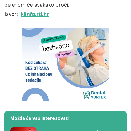
pelenom će svakako proći.
Izvor:
klinfo.rtl.hr
Možda će vas interesovati