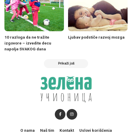
10 razloga da ne tražite
Ljubav podstiče razvoj mozga
izgovore – izvedite decu
napolje SVAKOG dana
Prikaži još
O nama
Naš tim
Kontakt
Uslovi korišćenja