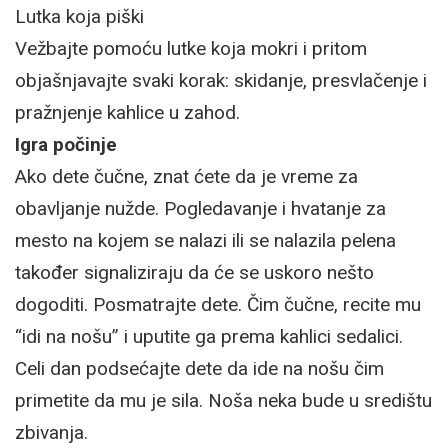
Lutka koja piški
Vežbajte pomoću lutke koja mokri i pritom
objašnjavajte svaki korak: skidanje, presvlačenje i
pražnjenje kahlice u zahod.
Igra počinje
Ako dete čučne, znat ćete da je vreme za
obavljanje nužde. Pogledavanje i hvatanje za
mesto na kojem se nalazi ili se nalazila pelena
također signaliziraju da će se uskoro nešto
dogoditi. Posmatrajte dete. Čim čučne, recite mu
“idi na nošu” i uputite ga prema kahlici sedalici.
Celi dan podsećajte dete da ide na nošu čim
primetite da mu je sila. Noša neka bude u središtu
zbivanja.