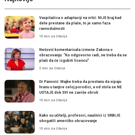
Vaspitačica o adaptaciji na vrtić: NIJE kraj kad
dete prestane da plače, to je samo faza
ravnodušnosti
10 min za čitanje
Nešović komentarisala izmene Zakona o
obrazovanju: ”Ko odgovorno radi, ne treba da se
plaši da će izgubiti licencu”
3 min za čitanje
Dr Panović: Majke treba da prestanu da sipaju
hranu u tanjire celoj porodici, a od stola se NE
USTAJE dok SVI ne završe obrok
10 min za čitanje
Kako su učitelji, profesori, naučnici iz SRBIJE
obogatili američko obrazovanje
10 min za čitanje