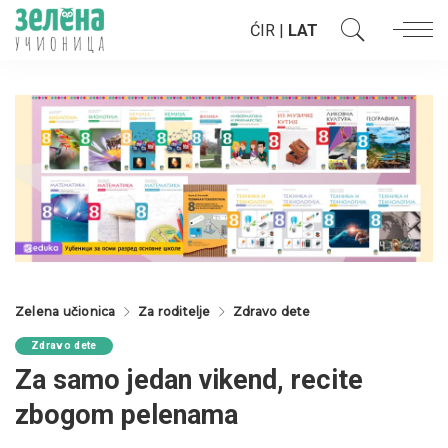
ĆIR
|
LAT
Zelena učionica
Za roditelje
Zdravo dete
Zdravo dete
Za samo jedan vikend, recite
zbogom pelenama