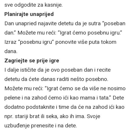
sve odgodite za kasnije.
Planirajte unaprijed
Dan unapried najavite detetu da je sutra “poseban
dan.” Možete mu reći: “Igrat ćemo posebnu igru.”
Izraz “posebnu igru” ponovite više puta tokom
dana.
Zagriejte se prije igre
I dalje ističite da je ovo poseban dan i recite
detetu da ćete danas raditi nešto posebno.
Možete mu reći: “Igrat ćemo se da više ne nosimo
pelene i na zahod ćemo ići kao mama i tata.” Dete
dodatno podstaknite i time da će na zahod ići kao
npr. stariji brat ili seka, ako ih ima. Svoje
uzbuđenje prenesite i na dete.