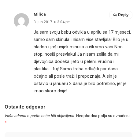
Milica
Reply
3. jun 2017. u 3:04 pm
Ja sam svoju bebu odvikla u aprilu sa 17 mjeseci,
samo sam skinula i nisam vise stavljala! Bilo je u
hladno i još uvijek minusa a išli smo vani Non
stop, nosiš presvlaku! Ja nisam zelila da mi
djevojčica dočeka ljeto u peleni, vrućina i
plastika… fuj! Samo treba odlučiti par dana
očajno ali posle traži i prepoznaje. A sin je
ostavio u januaru 2 dana je bilo potrebno, jer je
imao skoro dvije!
Ostavite odgovor
Vaša adresa e-pošte neće biti objavljena.
Neophodna polja su označena
*