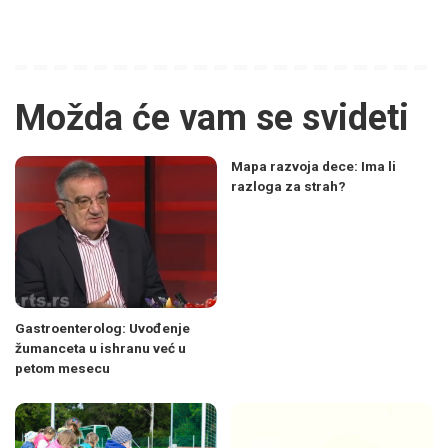
Možda će vam se svideti
Mapa razvoja dece: Ima li
razloga za strah?
Gastroenterolog: Uvođenje
žumanceta u ishranu već u
petom mesecu