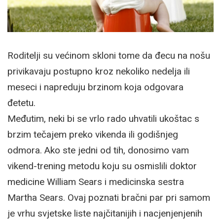
Roditelji su većinom skloni tome da đecu na nošu
privikavaju postupno kroz nekoliko nedelja ili
meseci i napreduju brzinom koja odgovara
đetetu.
Međutim, neki bi se vrlo rado uhvatili ukoštac s
brzim tečajem preko vikenda ili godišnjeg
odmora. Ako ste jedni od tih, donosimo vam
vikend-trening metodu koju su osmislili doktor
medicine William Sears i medicinska sestra
Martha Sears. Ovaj poznati bračni par pri samom
je vrhu svjetske liste najčitanijih i nacjenjenjenih