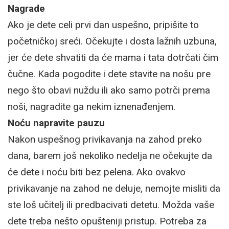
Nagrade
Ako je dete celi prvi dan uspešno, pripišite to
početničkoj sreći. Očekujte i dosta lažnih uzbuna,
jer će dete shvatiti da će mama i tata dotrčati čim
čučne. Kada pogodite i dete stavite na nošu pre
nego što obavi nuždu ili ako samo potrči prema
noši, nagradite ga nekim iznenađenjem.
Noću napravite pauzu
Nakon uspešnog privikavanja na zahod preko
dana, barem još nekoliko nedelja ne očekujte da
će dete i noću biti bez pelena. Ako ovakvo
privikavanje na zahod ne deluje, nemojte misliti da
ste loš učitelj ili predbacivati detetu. Možda vaše
dete treba nešto opušteniji pristup. Potreba za