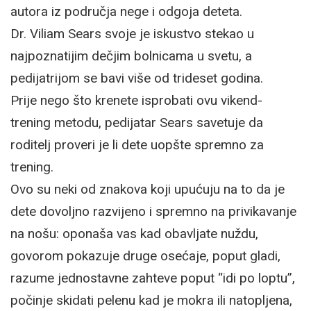
autora iz područja nege i odgoja deteta.
Dr. Viliam Sears svoje je iskustvo stekao u
najpoznatijim dečjim bolnicama u svetu, a
pedijatrijom se bavi više od trideset godina.
Prije nego što krenete isprobati ovu vikend-
trening metodu, pedijatar Sears savetuje da
roditelj proveri je li dete uopšte spremno za
trening.
Ovo su neki od znakova koji upućuju na to da je
dete dovoljno razvijeno i spremno na privikavanje
na nošu: oponaša vas kad obavljate nuždu,
govorom pokazuje druge osećaje, poput gladi,
razume jednostavne zahteve poput “idi po loptu”,
počinje skidati pelenu kad je mokra ili natopljena,