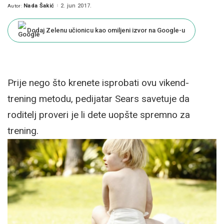
Nada Šakić
2. jun 2017.
Autor:
Posted
by
Dodaj Zelenu učionicu kao omiljeni izvor na Google-u
Prije nego što krenete isprobati ovu vikend-
trening metodu, pedijatar Sears savetuje da
roditelj proveri je li dete uopšte spremno za
trening.