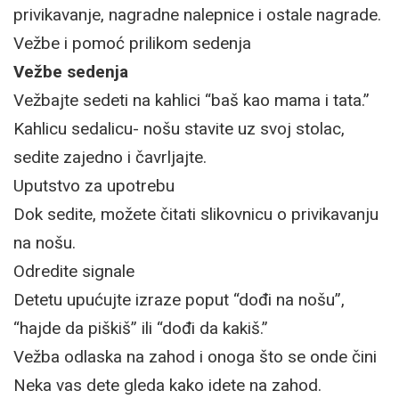
privikavanje, nagradne nalepnice i ostale nagrade.
Vežbe i pomoć prilikom sedenja
Vežbe sedenja
Vežbajte sedeti na kahlici “baš kao mama i tata.”
Kahlicu sedalicu- nošu stavite uz svoj stolac,
sedite zajedno i čavrljajte.
Uputstvo za upotrebu
Dok sedite, možete čitati slikovnicu o privikavanju
na nošu.
Odredite signale
Detetu upućujte izraze poput “dođi na nošu”,
“hajde da piškiš” ili “dođi da kakiš.”
Vežba odlaska na zahod i onoga što se onde čini
Neka vas dete gleda kako idete na zahod.