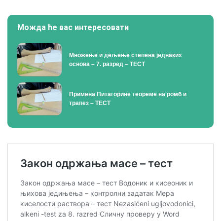
Можда ће вас интересовати
Множење и дељење степена једнаких
основа – 7. разред – ТЕСТ
Примена Питагорине теореме на ромб и
трапез – ТЕСТ