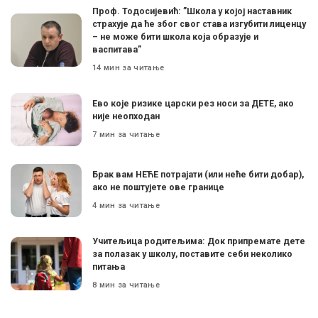
Проф. Тодосијевић: ”Школа у којој наставник
страхује да ће због свог става изгубити лиценцу
– не може бити школа која образује и
васпитава”
14 мин за читање
Ево које ризике царски рез носи за ДЕТЕ, ако
није неопходан
7 мин за читање
Брак вам НЕЋЕ потрајати (или неће бити добар),
ако не поштујете ове границе
4 мин за читање
Учитељица родитељима: Док припремате дете
за полазак у школу, поставите себи неколико
питања
8 мин за читање