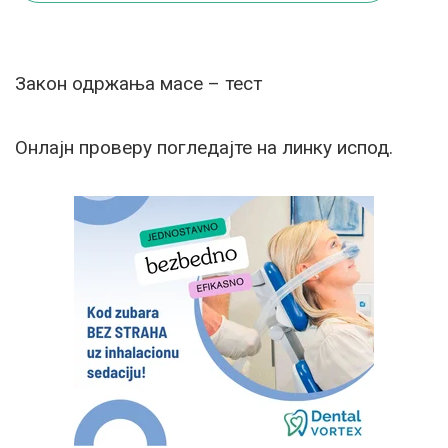
Закон одржања масе – тест
Онлајн проверу погледајте на линку испод.