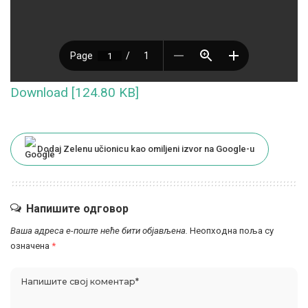
Download [124.80 KB]
Dodaj Zelenu učionicu kao omiljeni izvor na Google-u
Напишите одговор
Ваша адреса е-поште неће бити објављена.
Неопходна поља су
означена
*