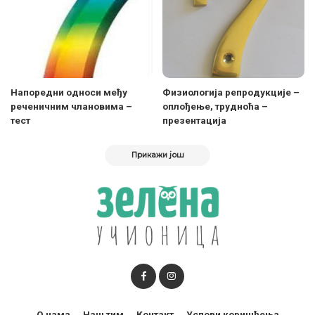
Напоредни односи међу
Физиологија репродукције –
реченичним члановима –
оплођење, трудноћа –
тест
презентација
Прикажи још
О нама
Наш тим
Контакт
Услови коришћења