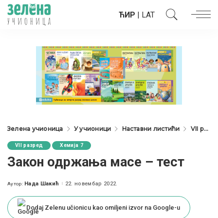
ЋИР
|
LAT
Зелена учионица
У учионици
Наставни листићи
VII разред
VII разред
Хемија 7
Закон одржања масе – тест
Нада Шакић
22. новембар 2022.
Аутор:
Posted
by
Dodaj Zelenu učionicu kao omiljeni izvor na Google-u