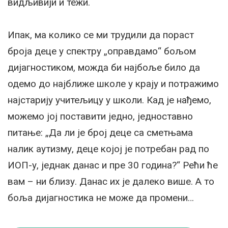
видљивији и тежи.
Ипак, ма колико се ми трудили да пораст
броја деце у спектру „оправдамо“ бољом
дијагностиком, можда би најбоље било да
одемо до најближе школе у крају и потражимо
најстарију учитељицу у школи. Кад је нађемо,
можемо јој поставити једно, једноставно
питање: „Да ли је број деце са сметњама
налик аутизму, деце којој је потребан рад по
ИОП-у, једнак данас и пре 30 година?“ Рећи ће
вам – ни близу. Данас их је далеко више. А то
боља дијагностика не може да промени…