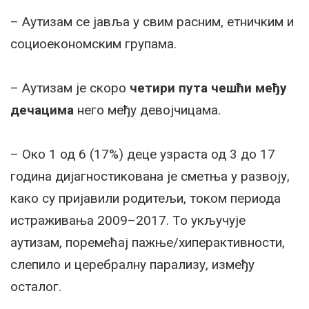
– Аутизам се јавља у свим расним, етничким и
социоекономским групама.
– Аутизам је скоро
четири пута чешћи међу
дечацима
него међу девојчицама.
– Око 1 од 6 (17%) деце узраста од 3 до 17
година дијагностикована је сметња у развоју,
како су пријавили родитељи, током периода
истраживања 2009–2017. То укључује
аутизам, поремећај пажње/хиперактивности,
слепило и церебралну парализу, између
осталог.