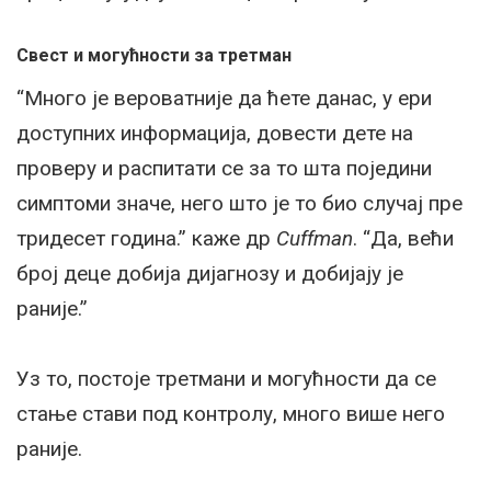
Свест и могућности за третман
“Много је вероватније да ћете данас, у ери
доступних информација, довести дете на
проверу и распитати се за то шта поједини
симптоми значе, него што је то био случај пре
тридесет година.” каже др
Cuffman
. “Да, већи
број деце добија дијагнозу и добијају је
раније.”
Уз то, постоје третмани и могућности да се
стање стави под контролу, много више него
раније.