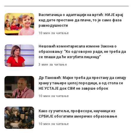
Васпитачица о адаптацији на вртић: НИЈЕ крај
кад дете престане да плаче, то је само фаза
равнодушности
10 мин за читање
Нешовић коментарисала измене Закона о
образовању: ”Ко одговорно ради, не треба да
се плаши да ће изгубити лиценцу”
3 мин за читање
Др Пановић: Мајке треба да престану да сипају
храну у тањире целој породици, а од стола се
НЕ УСТАЈЕ док СВИ не заврше оброк
10 мин за читање
Како су учитељи, професори, научници из
СРБИЈЕ обогатили америчко образовање
10 мин за читање