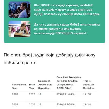
Што ВИШЕ сати пред екраном, то МАЊЕ
сиве материје у мозгу, а више симптома
АДХД, показали су снимци мозга 10.000 деце
Да ли су данашња деца МАЊЕ интелигентна
од својих родитеља или њихову
интелигенцију ПОГРЕШНО меримо?
Па опет, број људи који добијају дијагнозу
озбиљно расте.