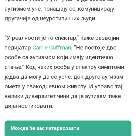
аутизмом уче, понашају се, комуницирају
другачије од неуротипичних људи.
“У реалности је то спектар,” каже развојни
педијатар
Carrie Cuffman
. “Не постоје две
особе са аутизмом који имају идентично
стање.” Код неких особа у спектру симптоми
једва да могу да се уоче, док друге аутизам
омета у свакодневном животу. И управо тај
велики диверзитет чини да је аутизам теже
дијагностиковати.
Можда ће вас интересовати