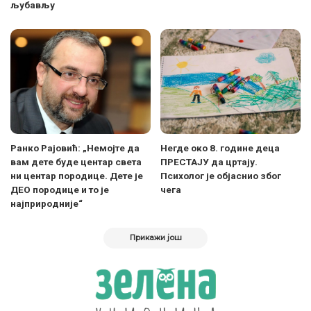
љубављу
Ранко Рајовић: „Немојте да
Негде око 8. године деца
вам дете буде центар света
ПРЕСТАЈУ да цртају.
ни центар породице. Дете је
Психолог је објаснио због
ДЕО породице и то је
чега
најприродније“
Прикажи још