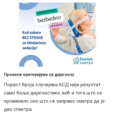
Промене критеријума за дијагнозу
Пораст броја случајева АСД није резултат
само боље дијагностике, већ и тога што се
променило оно што се заправо сматра да је
део спектра.