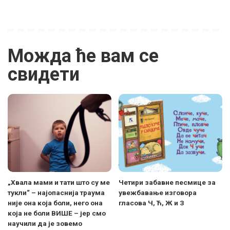
Можда ће вам се
свидети
„Хвала мами и тати што су ме
Четири забавне песмице за
тукли“ – најопаснија траума
увежбавање изговора
није она која боли, него она
гласова Ч, Ћ, Ж и З
која не боли ВИШЕ – јер смо
научили да је зовемо