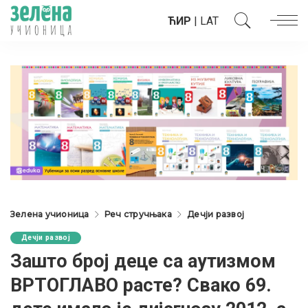
ЋИР
|
LAT
Зелена учионица
Реч стручњака
Дечји развој
Дечји развој
Зашто број деце са аутизмом
ВРТОГЛАВО расте? Свако 69.