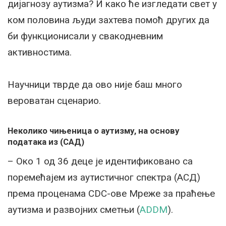
дијагнозу аутизма? И како ће изгледати свет у
ком половина људи захтева помоћ других да
би функционисали у свакодневним
активностима.
Научници тврде да ово није баш много
вероватан сценарио.
Неколико чињеница о аутизму, на основу
података из (САД)
– Око 1 од 36 деце је идентификовано са
поремећајем из аутистичног спектра (АСД)
према проценама CDC-ове Мреже за праћење
аутизма и развојних сметњи (
ADDM
).