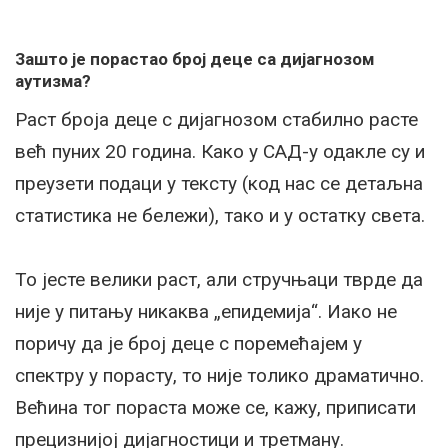
Зашто је порастао број деце са дијагнозом
аутизма?
Раст броја деце с дијагнозом стабилно расте
већ пуних 20 година. Како у САД-у одакле су и
преузети подаци у тексту (код нас се детаљна
статистика не бележи), тако и у остатку света.
То јесте велики раст, али стручњаци тврде да
није у питању никаква „епидемија“. Иако не
поричу да је број деце с поремећајем у
спектру у порасту, то није толико драматично.
Већина тог пораста може се, кажу, приписати
прецизнијој дијагностици и третману.