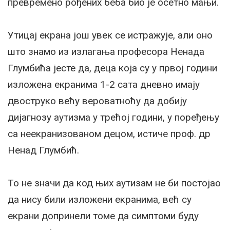
превремено рођених беба био је осетно мањи.
Утицај екрана још увек се истражује, али оно
што знамо из излагања професора Ненада
Глумбића јесте да, деца која су у првој години
изложена екранима 1-2 сата дневно имају
двоструко већу вероватноћу да добију
дијагнозу аутизма у трећој години, у поређењу
са неекранизованом децом, истиче проф. др
Ненад Глумбић.
То не значи да код њих аутизам не би постојао
да нису били изложени екранима, већ су
екрани допринели томе да симптоми буду