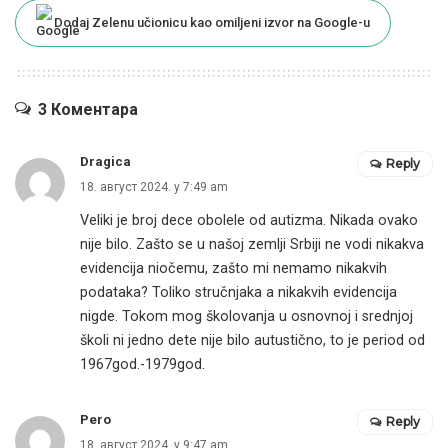
Dodaj Zelenu učionicu kao omiljeni izvor na Google-u
3 Коментара
Dragica
Reply
18. август 2024. у 7:49 am
Veliki je broj dece obolele od autizma. Nikada ovako
nije bilo. Zašto se u našoj zemlji Srbiji ne vodi nikakva
evidencija niočemu, zašto mi nemamo nikakvih
podataka? Toliko stručnjaka a nikakvih evidencija
nigde. Tokom mog školovanja u osnovnoj i srednjoj
školi ni jedno dete nije bilo autustično, to je period od
1967god.-1979god.
Pero
Reply
18. август 2024. у 9:47 am