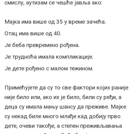
смислу, аутизам се чешће јавља ако:
Мајка има више од 35 у време зачећа.
Отац има више од 40.
Је беба превремено рођена.
Је трудноћа имала компликације.
Је дете рођено с малом тежином.
Примећујете да су то све фактори којих раније
није било или, ако их је било, били су ређи, а
деца су имала мању шансу да преживе. Мајке
су некад биле много млађе кад добију прво
дете, очеви такође, а степен преживљавања