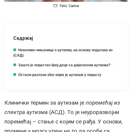
Foto: Canva
Садржај
Неколико чињеница о аутизму, на основу података из
(САД)
Зашто је порастао број деце са дијагнозом аутизма?
Остали разлози због којих је аутизам у порасту
Клинички термин за аутизам је
поремећај из
спектра аутизма
(АСД). То је неуроразвојни
поремећај – стање с којим се рађа. У основи,
промене у мозгу утичу на то да особе са