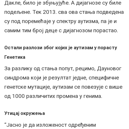
Дакле, било је збуњујуће. А дијагнозе су биле
подељене. Тек 2013. сва ова стања подведена
су под поремећаје у спектру аутизма, па је и
самим тим број деце с дијагнозом порастао.
Остали разлози због којих је аутизам у порасту
Генетика
За разлику од стања попут, рецимо, Дауновог
синдрома који је резултат једне, специфичне
генетске мутације, аутизам се повезује с више
од 1000 различитих промена у генима.
Утицај окружења
“Јасно је да изложеност одређеним