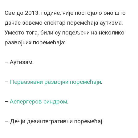
Све до 2013. године, није постојало оно што
данас зовемо спектар поремећаја аутизма.
Уместо тога, били су подељени на неколико
развојних поремећаја:
– Аутизам.
–
Первазивни развојни поремећаји
.
–
Аспергеров синдром
.
– Дечји дезинтегративни поремећај.