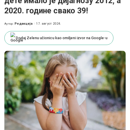
дете имало је дијагнозу 2012, a
2020. године свако 39!
Редакција
17. август 2024.
Аутор:
Posted
by
Dodaj Zelenu učionicu kao omiljeni izvor na Google-u