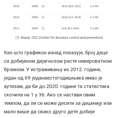
Извор: CDC (Center for desease control and prevention)
Као што графикон изнад показује, број деце
са добијеном дијагнозом расте невероватном
брзином. У истраживању из 2012. године,
један од 69 једанаестогодишњака имао је
аутизам, да би до 2020. године та статистика
скочила на 1 у 36. Ако се настави овим
темпом, да ли се може десити за деценију или
мало више да свако друго дете добије