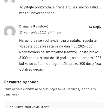
To pitajte proizvođače hrane a tu je i mikroplastika u
mozgu novorođenčadi.
Dragana Radulović
Reply
25. септембар 2025. у 8:41 am
Naravno da se vodi evidencija u Batutu, izguglajte i
videćete podatke i stanje na dan 1.03.2024.god.
Registrovano sa smetnjama u razvoju nesto preko
3.000 dece uzrasta do 18.godine, sa autizmom 1336
koliko se sećam, od toga nešto preko 300 devojčica
ostali su dečaci.
Оставите одговор
Ваша адреса е-поште неће бити објављена.
Неопходна поља су
означена
*