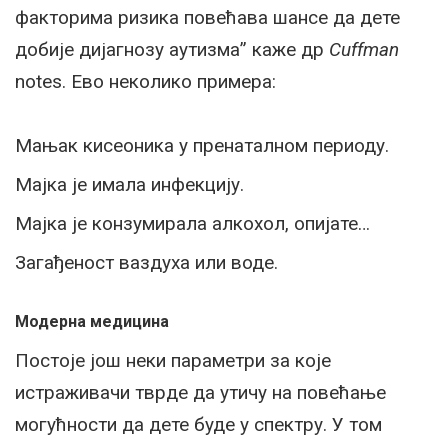
факторима ризика повећава шансе да дете
добије дијагнозу аутизма” каже др
Cuffman
notes. Ево неколико примера:
Мањак кисеоника у пренаталном периоду.
Мајка је имала инфекцију.
Мајка је конзумирала алкохол, опијате…
Загађеност ваздуха или воде.
Модерна медицина
Постоје још неки параметри за које
истраживачи тврде да утичу на повећање
могућности да дете буде у спектру. У том