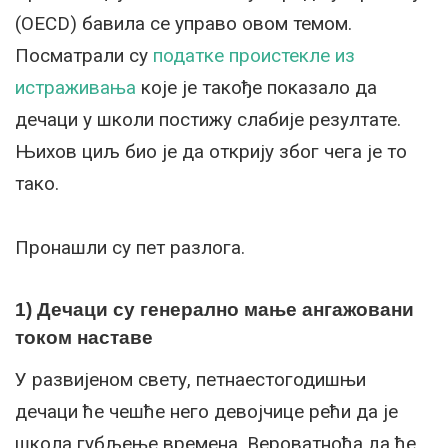
(OECD) бавила се управо овом темом.
Посматрали су
податке проистекле из
истраживања
које је такође показало да
дечаци у школи постижу слабије резултате.
Њихов циљ био је да открију због чега је то
тако.
Пронашли су пет разлога.
1) Дечаци су генерално мање ангажовани
током наставе
У развијеном свету, петнаестогодишњи
дечаци ће чешће него девојчице рећи да је
школа губљење времена. Вероватноћа да ће