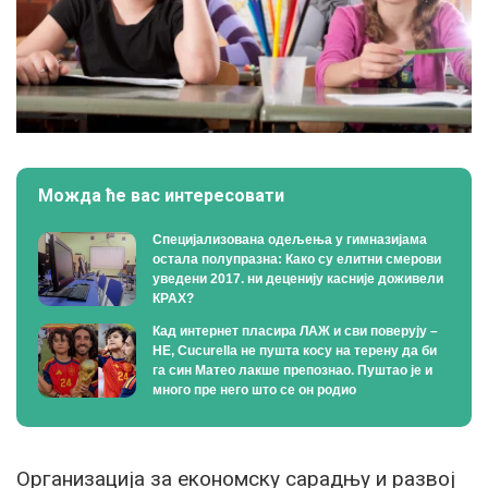
Можда ће вас интересовати
Специјализована одељења у гимназијама
остала полупразна: Како су елитни смерови
уведени 2017. ни деценију касније доживели
КРАХ?
Кад интернет пласира ЛАЖ и сви поверују –
НЕ, Cucurella не пушта косу на терену да би
га син Матео лакше препознао. Пуштао је и
много пре него што се он родио
Организација за економску сарадњу и развој