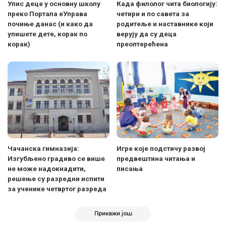
Упис деце у основну школу
Када филолог чита биологију:
преко Портала еУправа
четири и по савета за
почиње данас (и како да
родитеље и наставнике који
упишете дете, корак по
верују да су деца
корак)
преоптерећена
Чачанска гимназија:
Игре које подстичу развој
Изгубљено градиво се више
предвештина читања и
не може надокнадити,
писања
решење су разредни испити
за ученике четвртог разреда
Прикажи још