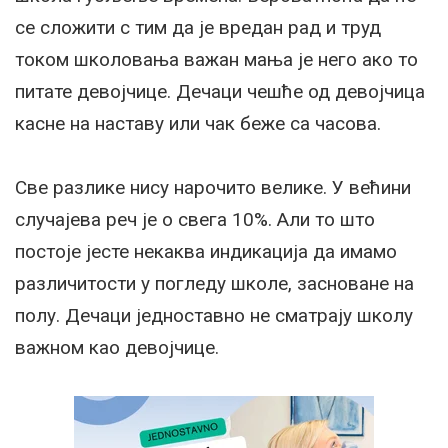
се сложити с тим да је вредан рад и труд
током школовања важан мања је него ако то
питате девојчице. Дечаци чешће од девојчица
касне на наставу или чак беже са часова.
Све разлике нису нарочито велике. У већини
случајева реч је о свега 10%. Али то што
постоје јесте некаква индикација да имамо
различитости у погледу школе, засноване на
полу. Дечаци једноставно не сматрају школу
важном као девојчице.