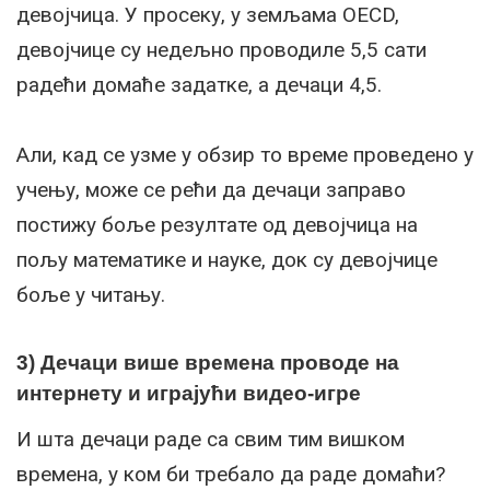
девојчица. У просеку, у земљама OECD,
девојчице су недељно проводиле 5,5 сати
радећи домаће задатке, а дечаци 4,5.
Али, кад се узме у обзир то време проведено у
учењу, може се рећи да дечаци заправо
постижу боље резултате од девојчица на
пољу математике и науке, док су девојчице
боље у читању.
3) Дечаци више времена проводе на
интернету и играјући видео-игре
И шта дечаци раде са свим тим вишком
времена, у ком би требало да раде домаћи?