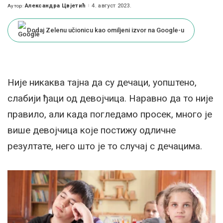
Александра Цвјетић
4. август 2023.
Аутор:
Posted
by
Dodaj Zelenu učionicu kao omiljeni izvor na Google-u
Није никаква тајна да су дечаци, уопштено,
слабији ђаци од девојчица. Наравно да то није
правило, али када погледамо просек, много је
више девојчица које постижу одличне
резултате, него што је то случај с дечацима.