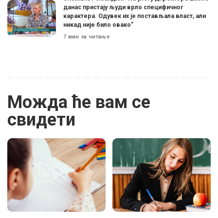
данас пристају људи врло специфичног
карактера. Одувек их је постављала власт, али
никад није било овако”
7 мин за читање
Можда ће вам се
свидети