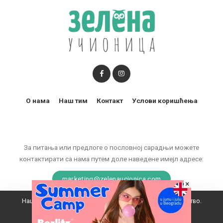
О нама
Наш тим
Контакт
Услови коришћења
За питања или предлоге о пословној сарадњи можете
контактирати са нама путем доле наведене имејл адресе:
marketing@zelenaucionica.com
×
Наш вебсајт користи колачиће да побољша ваше искуство.
© 2011-2024 Copyright by Zelena učionica. All Rights reserved.
Прихватам