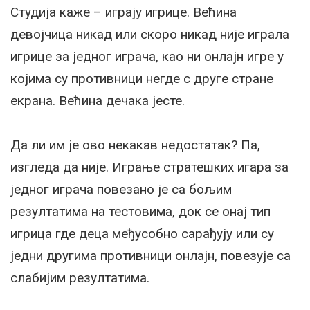
Студија каже – играју игрице. Већина
девојчица никад или скоро никад није играла
игрице за једног играча, као ни онлајн игре у
којима су противници негде с друге стране
екрана. Већина дечака јесте.
Да ли им је ово некакав недостатак? Па,
изгледа да није. Играње стратешких игара за
једног играча повезано је са бољим
резултатима на тестовима, док се онај тип
игрица где деца међусобно сарађују или су
једни другима противници онлајн, повезује са
слабијим резултатима.