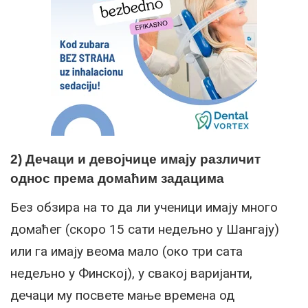
2) Дечаци и девојчице имају различит
однос према домаћим задацима
Без обзира на то да ли ученици имају много
домаћег (скоро 15 сати недељно у Шангају)
или га имају веома мало (око три сата
недељно у Финској), у свакој варијанти,
дечаци му посвете мање времена од