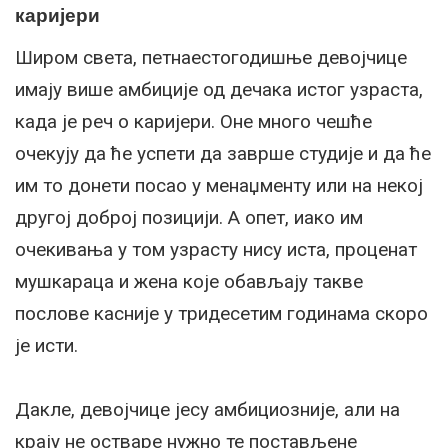
каријери
Широм света, петнаестогодишње девојчице
имају више амбиције од дечака истог узраста,
када је реч о каријери. Оне много чешће
очекују да ће успети да заврше студије и да ће
им то донети посао у менаџменту или на некој
другој доброј позицији. А опет, иако им
очекивања у том узрасту нису иста, проценат
мушкараца и жена које обављају такве
послове касније у тридесетим годинама скоро
је исти.
Дакле, девојчице јесу амбициозније, али на
крају не остваре нужно те постављене