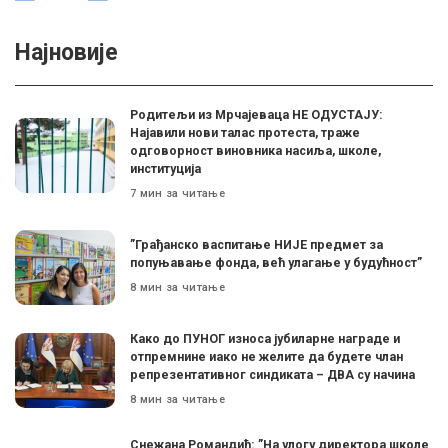
Најновије
Родитељи из Мрчајеваца НЕ ОДУСТАЈУ:
Најавили нови талас протеста, траже
одговорност виновника насиља, школе,
институција
7 мин за читање
”Грађанско васпитање НИЈЕ предмет за
попуњавање фонда, већ улагање у будућност”
8 мин за читање
Како до ПУНОГ износа јубиларне награде и
отпремнине иако не желите да будете члан
репрезентативног синдиката – ДВА су начина
8 мин за читање
Снежана Романдић: ”На улогу директора школе