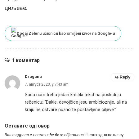
циљеве.
Dodaj Zelenu učionicu kao omiljeni izvor na Google-u
1 коментар
Dragana
Reply
7. август 2023. у 7:43 am
Sada nam treba jedan kritički tekst na poslednju
rečenicu: “Dakle, devojčice jesu ambicioznije, ali na
kraju ne ostvare nužno te postavljene ciljeve.”
Оставите одговор
Ваша адреса е-поште неће бити објављена.
Неопходна поља су