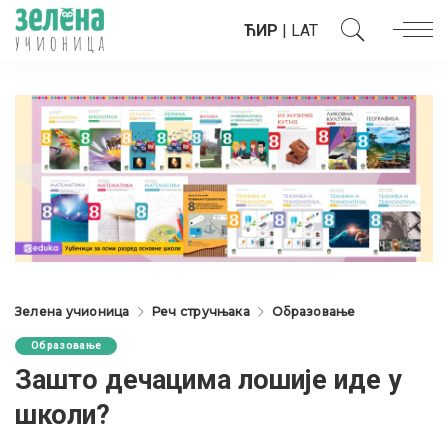
ЋИР
|
LAT
Зелена учионица
Реч стручњака
Образовање
Образовање
Зашто дечацима лошије иде у
школи?