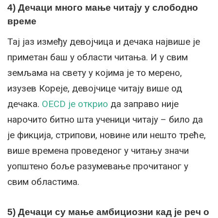
4) Дечаци много мање читају у слободно
време
Тај јаз између девојчица и дечака највише је
приметан баш у области читања. И у свим
земљама на свету у којима је то мерено,
изузев Кореје, девојчице читају више од
дечака.
OECD је открио
да заправо није
нарочито битно шта ученици читају – било да
је фикција, стрипови, новине или нешто треће,
више времена проведеног у читању значи
уопштено боље разумевање прочитаног у
свим областима.
5) Дечаци су мање амбициозни кад је реч о